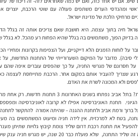
 שיש. אם יש אחד כזה, ואם יש כמה שאחראים לזה- זה ריכוז של עיוו
אשי ומהנדסי הערים משתפים פעולה עם שוטי הרכבת, יוצרים א
יים מרחיקי הלכת של מדינת ישראל.
שראל חיה בתוך עצמה. היא חושבת שאם צריכים אותה זה בגלל הדב
ה בדיוק הפוך, משתמשים בה בגלל שהיא הפחות רע מהכל. לא בגלל ש
בר על לוחות הזמנים הלא דייקניים, ועל הצפיפות בקרונות ומחירי הכ
י סיבה). מדובר על המיקום השערורייתי של התחנות החדשות, על אי
 על חסרונם של מגרשי החניה, על כך שהפסים עוברים איפה שהם ע
רגע שצריך להעביר אותם במקום אחר. הרכבת מתייחסת לעצמה כאיל
פסים ולא המכונה לשרת את האדם.
דוגמאות? בתל אביב נפתחו בשנים האחרונות 3 תחנות 
גיוני.
תחנת האוניברסיטה אפילו לא קרובה לאוניברסיטה ומפספס
ל ברוך ורמת אביב ולתחנת ההגנה – שהיתה אמורה
להתקשר לתחנה 
נה, בטח לא למרכזית. אין לידה חניה ומיעוט המשתמשים בה מעיד 
הפעיל את תחנת רכבת דרום שליד צומת קיבוץ גלויות שתיתן מענה לי
 זה שליד התחנה,
שלא פועלת כבר 20 שנה, יש מגרש חניה 