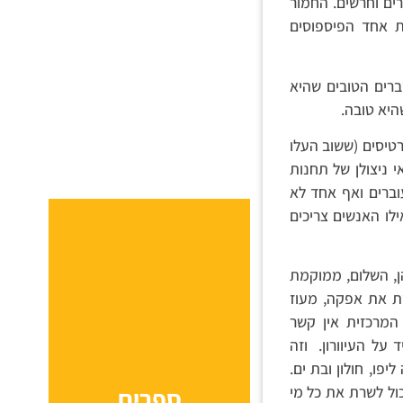
רים וחרשים. החמור
ת אחד הפיספוסים
רים הטובים שהיא
היא טובה.
רטיסים (ששוב העלו
 ניצולן של תחנות
וברים ואף אחד לא
ו האנשים צריכים
חדשות. רק אחת מהן, השלום, ממוקמת
ת את אפקה, מעוז
המרכזית
אין
קשר
על העיוורון.
וזה
פו, חולון ובת ים.
ענק שיכול לשרת את כל מי
ספרים