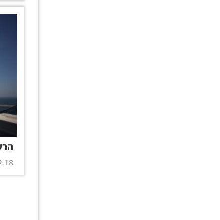
הרע
.18 |