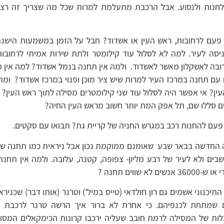
לחנות ולנסוע. אבל הרכבת מתעלמת למרות שכל מה שצריך זה רציף
פעם לרחובות, ראש העין או אשדוד? חבל על הזמן במשמעות הישנה
יסה לעיר. למה לא לסלול עוד קילומטר ולתת שירות אמיתי לרחוב
רובה לאשקלון מאשר לאשדוד.
ולמה אין תחנה בנמל אשדוד? למה אין 
עם תחנה במרכז העיר למרות שיש ציר מוכן ופנוי במרכז אשדוד?
ומה
ין? אי אפשר היה לסלול עוד שני קילומטרים מסילה לתוך ראש העין?
ם סללו שם, תל אפק המת יותר חשוב מראש העין החיה?
פעם להחנות רכב במגרש החניה של קריית גת? תבואו עם סקטים.
 החדשה בבאר שבע
בים ולא לעיר של רבע מליון- צפופה, קטנה, עלובה. ולמה אין תחנה
נשים לא שווים תחנה ?
תיכנוני אשמים גם רון חולדאי (טייס במיל') וטרנר (אותו דבר) שכנירא
 שמתחת לכנפיהם. כי אחרת לא ברור איך הרשה טרנר לרכבת י
ת של המסילה לרמת חובב שעליה ירכבו קרונות הכימקאלים המסוכ