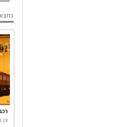
כתבות
רכב
.19 |