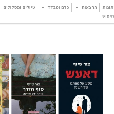
תונות
הרצאות
כרם ומבדד
טיולים ומסלולים
 נגיש (התפריט יפתח בחלונית פופ-אפ)
חיפוש