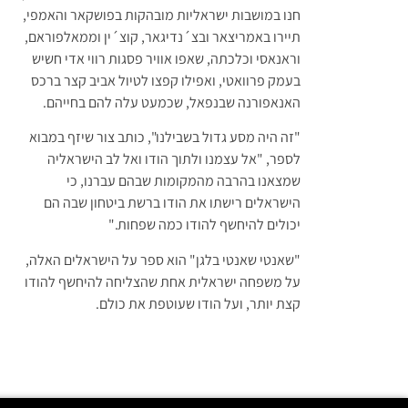
חנו במושבות ישראליות מובהקות בפושקאר והאמפי,
תיירו באמריצאר ובצ´נדיגאר, קוצ´ין וממאלפוראם,
וראנאסי וכלכתה, שאפו אוויר פסגות רווי אדי חשיש
בעמק פרוואטי, ואפילו קפצו לטיול אביב קצר ברכס
האנאפורנה שבנפאל, שכמעט עלה להם בחייהם.
"זה היה מסע גדול בשבילנו", כותב צור שיזף במבוא
לספר, "אל עצמנו ולתוך הודו ואל לב הישראליה
שמצאנו בהרבה מהמקומות שבהם עברנו, כי
הישראלים רישתו את הודו ברשת ביטחון שבה הם
יכולים להיחשף להודו כמה שפחות."
"שאנטי שאנטי בלגן" הוא ספר על הישראלים האלה,
על משפחה ישראלית אחת שהצליחה להיחשף להודו
קצת יותר, ועל הודו שעוטפת את כולם.