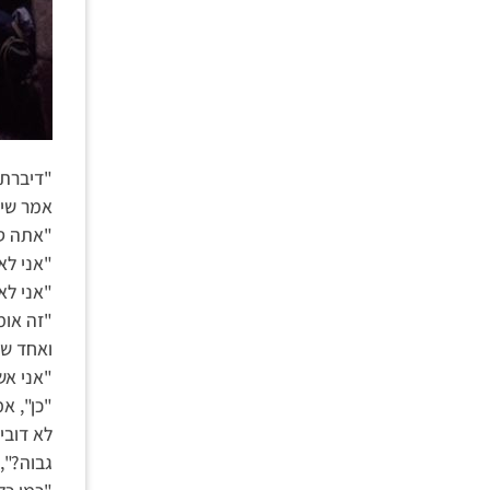
"דיברתי
אמר שיש
"אתה סו
"אני לא 
"אני לא
"זה אומ
ואחד של
"אני אש
"כן", א
לא דובי
גבוה?",