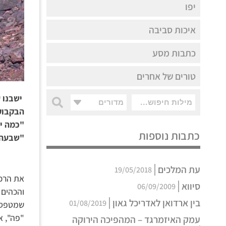
יפו
איכות סביבה
כתבות מסע
טורים של אחרים
ישבנו ע
מדורים
הבקבוק 
"כמה י
כתבות נוספות
"שבעה 
עת המלכים
19/05/2018
את הרכס
סיווא
06/09/2009
בין ארדואן לאדריכל גאון
01/08/2019
שמטפס מ
"פה", א
עמק האיזמרגד – המהפיכה הירוקה