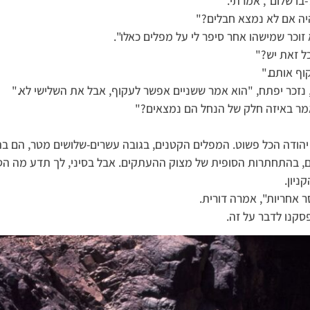
-בו שלום", אמרתי.
יה אם לא נמצא חבלים?"
 זוכר שמישהו אחר סיפר לי על מפלים כאלו".
ל זאת יש?"
וף אותם."
, נזכר יפתח, "הוא אמר ששניים אפשר לעקוף, אבל את השלישי לא."
מר באיזה חלק של הנחל הם נמצאים?"
הודה הכל פשוט. המפלים הקטנים, בגובה עשרים-שלושים מטר, הם בת
ם, בהתחתרות הסופית של מצוק ההעתקים. אבל בסיני, לך תדע מה הס
ניון.
ר אחריות", אמרה דורית.
פסקנו לדבר על זה.