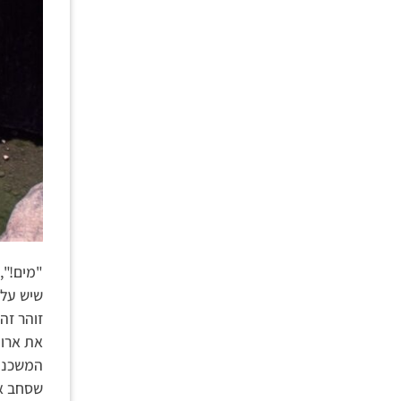
"מים!",
שיש על 
זוהר זה
את ארוח
המשכנו 
שסחב את