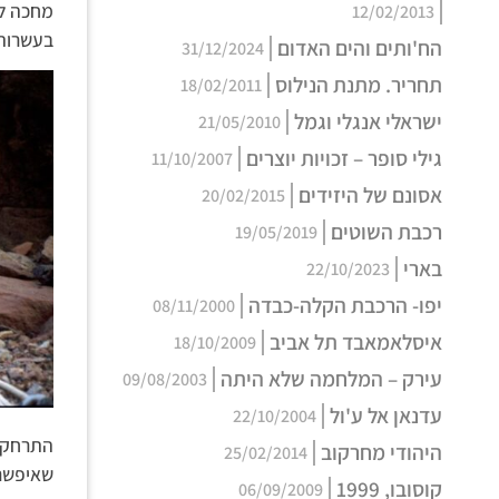
מחכה לנ
12/02/2013
בעשרות 
הח'ותים והים האדום
31/12/2024
תחריר. מתנת הנילוס
18/02/2011
ישראלי אנגלי וגמל
21/05/2010
גילי סופר – זכויות יוצרים
11/10/2007
אסונם של היזידים
20/02/2015
רכבת השוטים
19/05/2019
בארי
22/10/2023
יפו- הרכבת הקלה-כבדה
08/11/2000
איסלאמאבד תל אביב
18/10/2009
עירק – המלחמה שלא היתה
09/08/2003
עדנאן אל ע'ול
22/10/2004
התרחקנו
היהודי מחרקוב
25/02/2014
שאיפשר 
קוסובו, 1999
06/09/2009