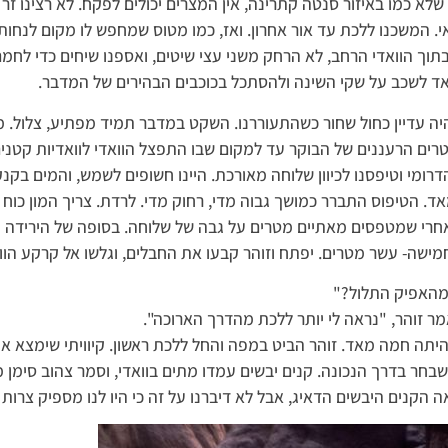
שלא כמו באיזור סנטה קתרינה, אין המצרים יכולים לפקח. לא רצינו זר
י. המשכנו ללכת עד אור אחרון. ואז, כמו מטוס שמחפש לו מקום לנחות
תוך הוואדי הרחב, לא הרחק משני עצי שיטים, ואספנו שיחים כדי לחמם
ד לשכב על שקי השינה ולהסתכל בכוכבים הבהירים של המדבר.
ה עדיין כחול שחור כשהתעוררנו. השקט במדבר תמיד מפתיע, צלול. מ
רים הרעננים של הבוקר עד למקום שבו התפצל הוואדי לוואדיות קטנים 
הדרומי וטיפסנו לכיוון שלוחה מאורכת. היינו חשופים לשמש, והמים בקנק
ד. הטיפוס התברר כמושך גבוה מדי, רחוק מדי. לרדת. צריך המון כוח
אחרי שמטפסים מאתיים מטרים על גבה של שלוחה. בסופה של הירידה
מישה- עשר מטרים. יפתח וזוהר קבעו את החבלים, וגלשו אל קרקע הוו
מהאפיק התלול?"
מר זוהר, "נראה לי יותר ללכת מהדרך הארוכה".
תה חמה מאד. זוהר הביט במפה והחל ללכת ראשון. קיוויתי שימצא את 
בחר בדרך הנכונה. קנים יבשים עמדו מתים בוואדי, וסמר צהוב סימן מ
ה הקנים היבשים הדאיג, אבל לא דיברנו על זה כי היו לנו מספיק צרות 