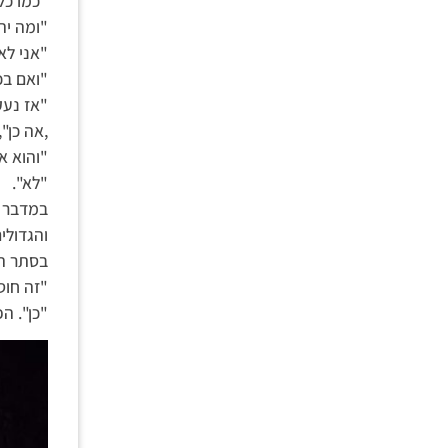
"כמו כל
"ומה יה
"אני לא
"ואם בכ
"אז נעק
,אה כן"
"והוא א
"לא".
במדבר י
והגדולי
בסתר הק
"זה חוס
"כן". ה