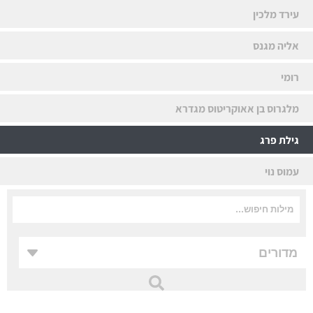
עירד מלכין
אליה מגנס
רומי
מלגרוס בן אאוקריטוס מגדרא
גילת פרג
עמוס נוי