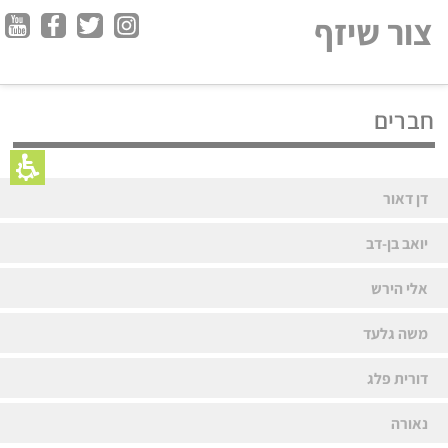
צור שיזף
חברים
דן דאור
יואב בן-דב
אלי הירש
משה גלעד
דורית פלג
נאורה