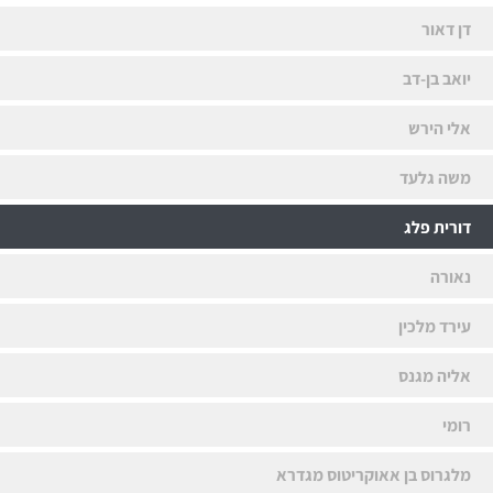
דן דאור
יואב בן-דב
אלי הירש
משה גלעד
דורית פלג
נאורה
עירד מלכין
אליה מגנס
רומי
מלגרוס בן אאוקריטוס מגדרא