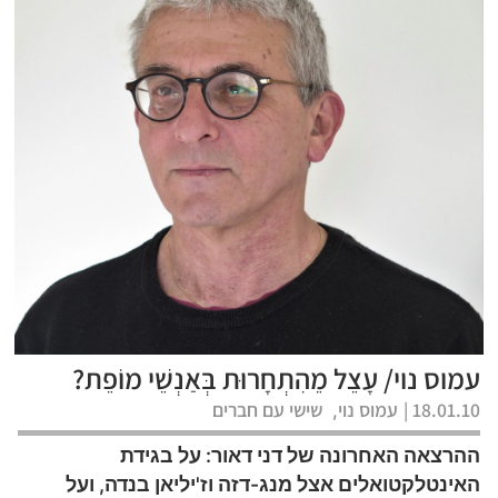
עמוס נוי/ עָצֵל מֵהִתְחָרוּת בְּאַנְשֵׁי מוֹפֵת?
18.01.10 |
עמוס נוי
שישי עם חברים
,
ההרצאה האחרונה של דני דאור: על בגידת
האינטלקטואלים אצל מנג-דזה וז'יליאן בנדה, ועל