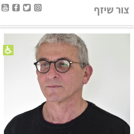
צור שיזף