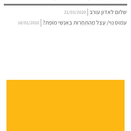
שלום לאדון עורב
21/03/2020
עמוס נוי/ עָצֵל מֵהִתְחָרוּת בְּאַנְשֵׁי מוֹפֵת?
18/01/2010