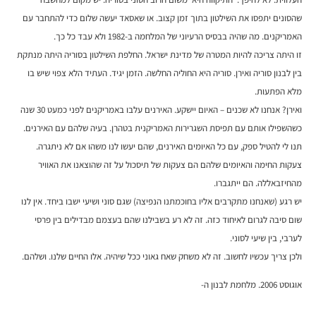
שהסונים יתפסו את השילטון בתוך זמן קצוב. או שאסאד יעשה שלום כדי להתחבר עם
האמריקנים. מה שהיה בבסיס הרעיוני של המלחמה ב-1982 ולא עבד כל כך.
זו היתה צריכה להיות המטרה של מדינת ישראל. החלפת השילטון בסוריה היתה מנתקת
בין לבנון סוריה ואירן. סוריה היא החוליה החלשה. הזמן יגיד. העתיד הלא צפוי שיש בו
מלא הפתעות.
ואירן? אנחנו לא שכנים – האיום יישקע. האירנים עלבו באמריקנים לפני כמעט 30 שנה
כשהשפילו אותם עם תפיסת השגרירות האמריקנית בטהרן. בעיה שלהם עם האירנים.
תנו לי להטיל ספק, עם כל האיומים האירנים, שהם יעשו לנו משהו אם לא ניתגרה.
צעקות החימה והאיומים שלהם הם צעקות של תיסכול על זה שהוצאנו את האוויר
מהחיזבאללה. הם ייתגברו.
יש רגע (שאנחנו מתקרבים אליו בחוכמתנו הנפיצה) שגם סוני ושיעי ישבו ביחד. אין לנו
שום סיבה לגרום לאיחוד כזה. זה לא רע בשבילנו שהם בעצמם מבדילים בין פרסי
לערבי, בין שיעי לסוני.
ולכן צריך עכשיו לחשוב. זה לא משחק שאח גאוני ככל שיהיה. אלו החיים שלנו. ושלהם.
אוגוסט 2006. מלחמת לבנון ה-