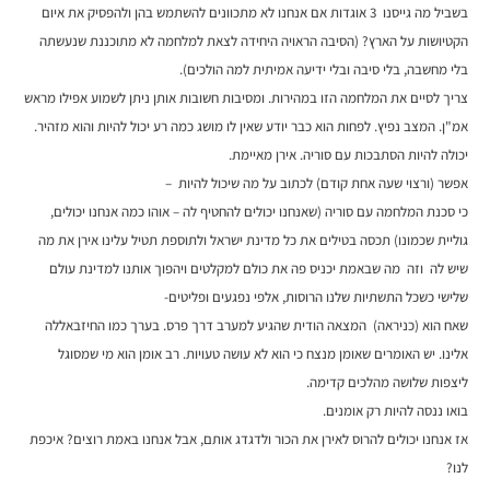
בשביל מה גייסנו 3 אוגדות אם אנחנו לא מתכוונים להשתמש בהן ולהפסיק את איום
הקטיושות על הארץ? (הסיבה הראויה היחידה לצאת למלחמה לא מתוכננת שנעשתה
בלי מחשבה, בלי סיבה ובלי ידיעה אמיתית למה הולכים).
צריך לסיים את המלחמה הזו במהירות. ומסיבות חשובות אותן ניתן לשמוע אפילו מראש
אמ"ן. המצב נפיץ. לפחות הוא כבר יודע שאין לו מושג כמה רע יכול להיות והוא מזהיר.
יכולה להיות הסתבכות עם סוריה. אירן מאיימת.
אפשר (ורצוי שעה אחת קודם) לכתוב על מה שיכול להיות –
כי סכנת המלחמה עם סוריה (שאנחנו יכולים להחטיף לה – אוהו כמה אנחנו יכולים,
גוליית שכמונו) תכסה בטילים את כל מדינת ישראל ולתוספת תטיל עלינו אירן את מה
שיש לה וזה מה שבאמת יכניס פה את כולם למקלטים ויהפוך אותנו למדינת עולם
שלישי כשכל התשתיות שלנו הרוסות, אלפי נפגעים ופליטים-
שאח הוא (כניראה) המצאה הודית שהגיע למערב דרך פרס. בערך כמו החיזבאללה
אלינו. יש האומרים שאומן מנצח כי הוא לא עושה טעויות. רב אומן הוא מי שמסוגל
ליצפות שלושה מהלכים קדימה.
בואו ננסה להיות רק אומנים.
אז אנחנו יכולים להרוס לאירן את הכור ולדגדג אותם, אבל אנחנו באמת רוצים? איכפת
לנו?