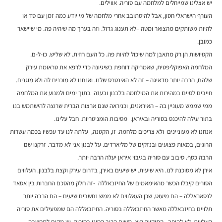
יש אצלינו שמייחלים למלחמה עם סוריה. אווילים.
העורף הישראלי חסון, אבל להיסתובב אחרי מלחמה של מי יודע כמה זמן עם סד או
להיות משותקים מהצואר ומטה –לא תענוג גדול. וזה בערך מה שיהיה פה. מי שיישאר
כמובן.
הקטיושות הן רק מתאבן למה שיכול להיות פה. כל העם חזית. לא שליש. כו-ל-ם.
המלחמה האפוקליפטית, שאמריקה דוחפת בשיגיונה כדי לרפא את טראומת עירק
שלהם, הרבה יותר מדאיגה – זה לא האינטרס שלנו. ואנחנו לא מוכנים לה ולא מוגנים.
חייבים לסיים במהירות את המילחמה בלבנון ובעזה בתוך ימים ולמנוע את המלחמה
ממי שממש מעוניין בה – האיראנים, וכניראה שגם ארצות הברית שרוצה להישתמש בנו
בתור עילה להיכנס בסוריה ובאיראן. מסיבות הומניטריות. חבל עלינו.
אנחנו לא מעוניינים ולא צריכים מלחמה. זו, הקטנה, עלתה לנו עד עכשיו בכמה עשרות
הרוגים, במאות פצועים ובנזקים של מליארדים. על לבנון אני לא מדבר. זרקנו שם
הרבה כסף. סיבוב עם סוריה בגיבוי איראן יעלה הרבה יותר.
אירן לא מסוכנת לנו. היא שיעית. יש שיעים באירן, בדרום עירק וקצת בלבנון. העלווים
הסורים קיבלו הכשר מהאימאמים של החיזבאללה -זה חלק מהסכם החברות בין אסאד
לנסאראללה – הם מיעוט, שכן העאלווים לא ממש נחשבים שיעים – הם הרבה יותר
תלויים בחיזבאללה מאשר החיזבאללה בסוריה. החיזבאללה הם שמפעילים את סוריה
העלווית. לא להיפך. התיקווה היא משום הרוב הסוני בסוריה. יש מקום למחשבה