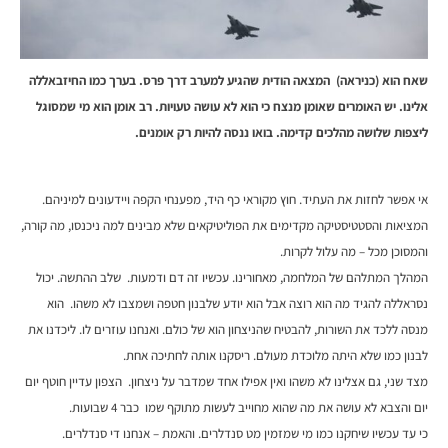
שאח הוא (כניראה) המצאה הודית שהגיע למערב דרך פרס. בערך כמו החיזבאללה
אלינו. יש האומרים שאומן מנצח כי הוא לא עושה טעויות. רב אומן הוא מי שמסוגל
ליצפות שלושה מהלכים קדימה. בואו ננסה להיות רק אומנים.
אי אפשר לחזות את העתיד. חוץ מקוראי כף היד, מפענחי הקפה ויידעונים למיניהם.
המציאות והסטטיסטיקה מקדימים את הפוליטיקאים שלא מבינים למה ניכנסו, מה קורה,
והמסוכן מכל – מה עלול לקרות.
המהלך המתלהם של המלחמה, מאחורינו. עכשיו זה דם ודמעות. שלב ההתשה. יכול
נסראללה להגיד מה הוא רוצה אבל הוא יודע שלבנון חטפה ושמצבו לא משהו. הוא
מנסה ללכד את השורות, להבטיח שהניצחון הוא של כולם. ואנחנו עוזרים לו. ליכדנו את
לבנון כמו שלא היתה מלוכדת מעולם. ריסקנו אותה לחתיכה אחת.
מצד שני, גם אצלינו לא משהו ואין אפילו אחד שמדבר על ניצחון. הצפון עדיין חוטף יום
יום והצבא לא עושה את מה שהוא מחוייב לעשות מתוקף שמו כבר 4 שבועות.
כי עד עכשיו שיחקנו כמו מי שמזמין מט סנדלרים. והאמת – אנחנו די סנדלרים.