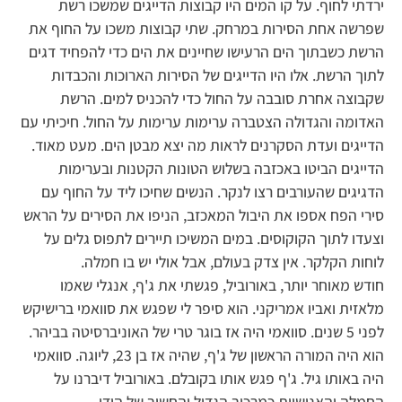
ירדתי לחוף. על קו המים היו קבוצות הדייגים שמשכו רשת
שפרשה אחת הסירות במרחק. שתי קבוצות משכו על החוף את
הרשת כשבתוך הים הרעישו שחיינים את הים כדי להפחיד דגים
לתוך הרשת. אלו היו הדייגים של הסירות הארוכות והכבדות
שקבוצה אחרת סובבה על החול כדי להכניס למים. הרשת
האדומה והגדולה הצטברה ערימות ערימות על החול. חיכיתי עם
הדייגים ועדת הסקרנים לראות מה יצא מבטן הים. מעט מאוד.
הדייגים הביטו באכזבה בשלוש הטונות הקטנות ובערימות
הדגיגים שהעורבים רצו לנקר. הנשים שחיכו ליד על החוף עם
סירי הפח אספו את היבול המאכזב, הניפו את הסירים על הראש
וצעדו לתוך הקוקוסים. במים המשיכו תיירים לתפוס גלים על
לוחות הקלקר. אין צדק בעולם, אבל אולי יש בו חמלה.
חודש מאוחר יותר, באורוביל, פגשתי את ג'ף, אנגלי שאמו
מלאזית ואביו אמריקני. הוא סיפר לי שפגש את סוואמי ברישיקש
לפני 5 שנים. סוואמי היה אז בוגר טרי של האוניברסיטה בביהר.
הוא היה המורה הראשון של ג'ף, שהיה אז בן 23, ליוגה. סוואמי
היה באותו גיל. ג'ף פגש אותו בקובלם. באורוביל דיברנו על
החמלה והאנושיות כמרכיב הגדול והחשוב של הודו.