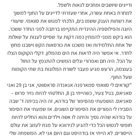
ודייגים שיושבים ומחכים לגאות ולשפל.
למחרת באחת עשרה, אחרי שעזרתי לדייגים על החוף למשוך
את רשתות הענק ששמו בים, הלכתי לפגוש את סוואמי. שיעורי
היוגה והפילוספיה ההינדית התקיימו ברחבה לפני החדר ששכר.
הוא ביקש ממני להמתין כמה דקות עד שסיים לענות על שאלות
של אחת התלמידות ואז משכנו את כורסאות הקש וישבנו מחוץ
לחדר. אי אפשר היה לראות את הים מהמלון. דקלי הקוקוס הצלו
על הכל. היה חם ואפרורי וגלים המשיכו להתנפץ על החול
בעוצמה, הרעש מגיע מעבר לשורת המלונות בת שתי הקומות
שעל החוף.
"קוראים לי סוואמי סמארפנה אנאנדה סראסווטי, אני בן 29 ואני
סאניאס, בגיל צעיר, כשהייתי בן 8, החלטתי להיות נזיר פרוש –
סאניאס. הושפעתי מהסיפור של בודהא, זה היה בכיתה ד' שבה
הסבירו לי המורים את הסיפורים השונים. אז שמעתי את הסיפור
על בודהא שהיה נסיך והיתה לו אשה וילדים והוא החליט להיות
חופשי לנטוש הכל כדי להגיע לנירוונא על מנת לעזוב את עולם
הייסורים. לא הייתי אז בודהיסט וגם היום אני לא. המשפחה שלי