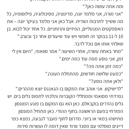
ומה אתה עושה כאן?"
"אני מורה, אני מלמד יוגה, מדיטציה, פסיכולוגיה, פילוסופיה, כל
מה ששייך לתרבות הוודית. אבל כאן אני מלמד בעיקר יוגה – את
האספקטים המנטליים, הפיזיים והרוחניים. כל אחד יכול לבוא. בן
10 ל-11 בבוקר זה חופשי ויש עוד שיעורים אחר כך ובערב."
שאלתי אותו אם נוכל לדבר.
"מחר באחת עשרה, אחרי השיעור." אמר סוואמי, "היום אין לי
זמן, אני נוסע מפה עוד כמה ימים."
"כמה זמן אתה פה?"
"כמעט שלושה חודשים, מהתחלת העונה."
"ולאן אתה נוסע?"
"לרישיקש. אני אוהב את המקום בו הגאנגס יוצא מההרים."
נפרדתי מסואמי וממחללי הקוברות והלכתי לתפוס גלים בים. יש
גלים נהדרים בוקבאלם. כאן הוא גם המקום בו פוגע המונסון
המזרחי בפעם הראשונה בחוף ההודי. כאן מתחיל המונסון
מתישהו במאי או ביוני. מדרום לחוף מעבר לגבעה, נמצא כפר
דייגים מוסלמי עם מסגד וורוד שאין דומה לו ועשרות סירות