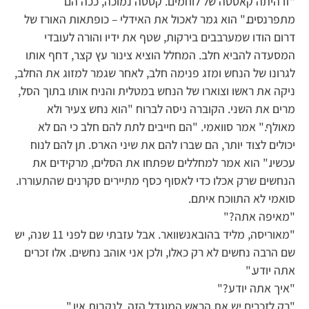
"זו היתה קאסטה של לוחמים. קסטה נמוכה, ככה הם
מתפרנסים." הוא גמר לאכול את האידלי – כופתאות האורז של
דרום הודו שמערבבים בירקות, שטף את ידיו והורה לעובדי
המסעדה להביא חלב. המחלל הוציא צינור עץ קצר, דחף אותו
לגרונו של הנחש ומזג פנימה חלב, לאחר שגמר למזוג את החלב,
ניקה את ראשו וצוארו של הנחש במטלית והניח אותו בתוך הסל,
מרים את השני. הקוברה ניסה לברוח "הוא נחש צעיר ולא
מאולף." אמר סוואמי. "הם חייבים לתת להם חלב כי הם לא
יכולים לצוד יותר, הם שברו להם את שיני הארס. תן להם לנוח
עכשיו." הוא אמר למחללים שפתחו את הסלים, מרקידים את
הנחשים שרק אכלו כדי לאסוף כסף מתיירים סקרנים שהתעוררו.
סואמי לא התווכח איתם.
"מאיפה אתה?"
"מאוריסה, מליד בהובאנשוואר. אבל עזבתי שם לפני 11 שנה, יש
שם הרבה נחשים לא רק כאלו, ולכן אני אוהב נחשים. אלו זכרים
אתה יודע."
"איך אתה יודע?"
"רק לזכרים יש את הראש המוגדל הזה. לנקבות אין."