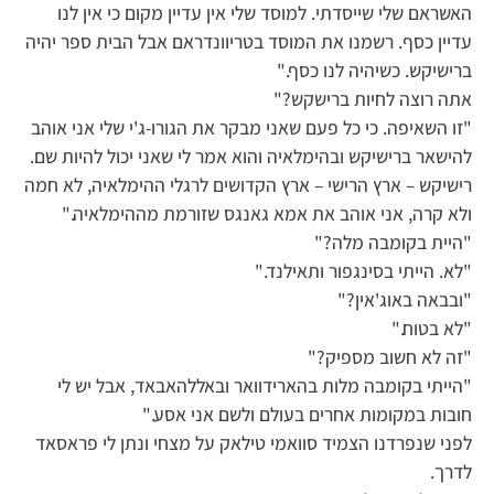
האשראם שלי שייסדתי. למוסד שלי אין עדיין מקום כי אין לנו
עדיין כסף. רשמנו את המוסד בטריוונדראם אבל הבית ספר יהיה
ברישיקש. כשיהיה לנו כסף."
אתה רוצה לחיות ברישקש?"
"זו השאיפה. כי כל פעם שאני מבקר את הגורו-ג'י שלי אני אוהב
להישאר ברישיקש ובהימלאיה והוא אמר לי שאני יכול להיות שם.
רישיקש – ארץ הרישי – ארץ הקדושים לרגלי ההימלאיה, לא חמה
ולא קרה, אני אוהב את אמא גאנגס שזורמת מההימלאיה."
"היית בקומבה מלה?"
"לא. הייתי בסינגפור ותאילנד."
"ובבאה באוג'אין?"
"לא בטוח."
"זה לא חשוב מספיק?"
"הייתי בקומבה מלות בהארידוואר ובאללהאבאד, אבל יש לי
חובות במקומות אחרים בעולם ולשם אני אסע."
לפני שנפרדנו הצמיד סוואמי טילאק על מצחי ונתן לי פראסאד
לדרך.