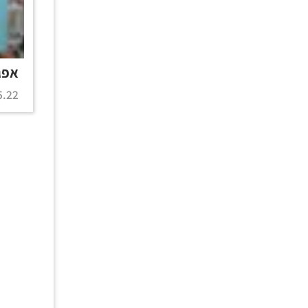
אפג
.22 |