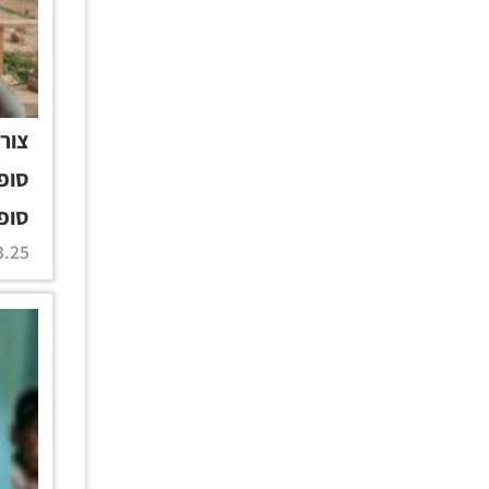
צור 
סופר
סופ
.25 |