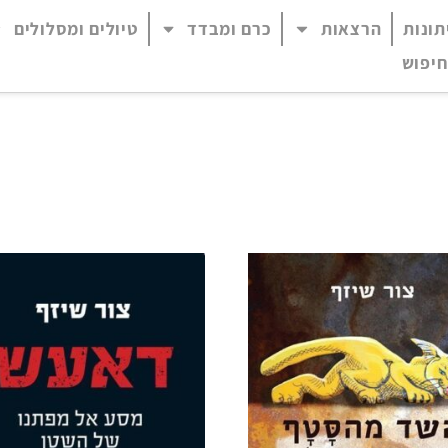
תונות
הרצאות
כרם ומבדד
טיולים ומסלולים
 נגיש (התפריט יפתח בחלונית פופ-אפ)
חיפוש