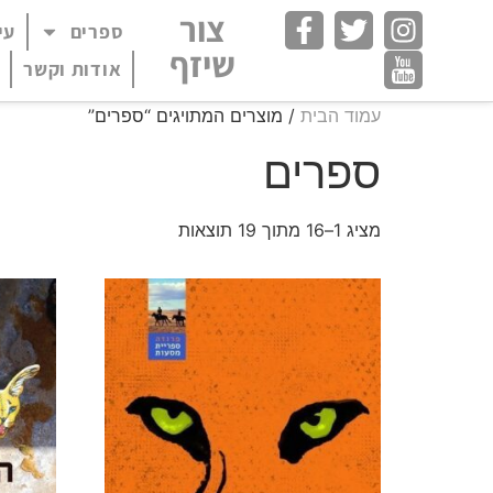
חילתו
צור
ספרים
עי
פתח תפריט במצב
ל
שיזף
ף
אודות וקשר
ינטרנט,
עמוד הבית
/ מוצרים המתויגים “ספרים”
חץ
נטר
ספרים
די
עבור
אזור
מציג 1–16 מתוך 19 תוצאות
וכן
רכזי