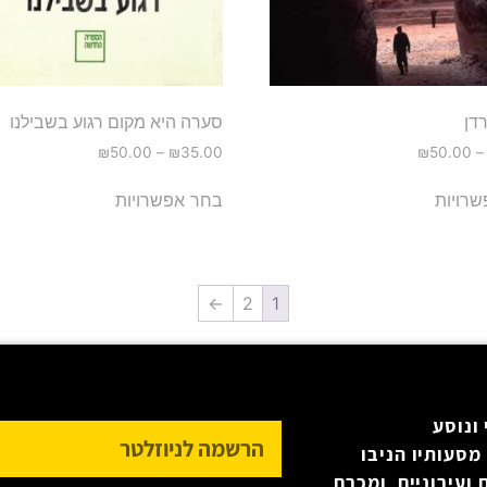
דן
סערה היא מקום רגוע בשבילנו
₪
50.00
–
₪
35.00
₪
50.00
–
רויות
בחר אפשרויות
←
2
1
ונוסע
מסעותיו הניבו
 ועירוניים ומכרם