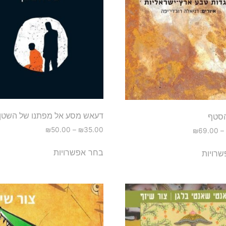
דעאש מסע אל מפתנו של השטן
סטף
₪
50.00
–
₪
35.00
₪
69.00
–
בחר אפשרויות
רויות