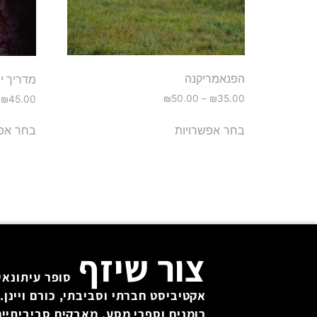
הפנאמריקנה
מדריך יר
₪
50.00
–
₪
35.00
₪
45.00
בחר אפשרויות
בחר אפש
צור שיזף
סופר עיתונאי 
אקטיביסט חברתי וסביבתי, כורם ויינן. 
רומנים וספרי מסע, מאבקים סביביתיים