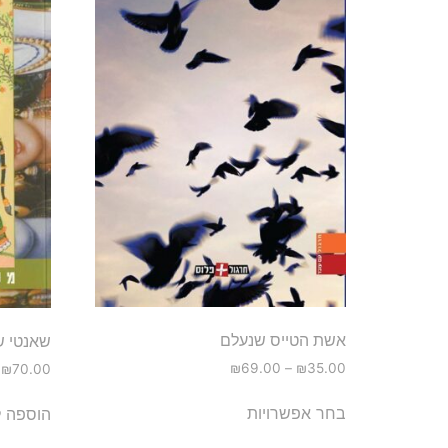
אשת הטייס שנעלם
שאנטי ש
₪
69.00
–
₪
35.00
₪
70.00
בחר אפשרויות
הוספה 