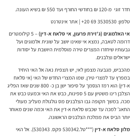
חדר זוגי מ-120 ₪ בחודשי החורף ועד 550 ₪ בשיא העונה.
טלפון: 3530530 69 20+ | אתר אינטרנט
אי האלמוגים (ג'זירת פרעון, אי סלאח א-דין)
– 5 קילומטרים
דרומה לטאבה, נמצא אי שאינו יושב על שונית אלמוגים ועל
גבעותיו שיחזרו המצרים טירה מוסלמית היושבת על יסודות
ישראלים וצלבנים.
מהכביש, מגבעה מצפון לאי, יש תצפית נאה אל האי היחיד
במפרץ עד למצרי טירן. שמו המצרי החדש של האי (אי סלאח
א-דין) הוא רמז הנסמך על סיפור ישן בן כ- 800 שנים שאז הפליג
הצלבן רינו משטיון עם 5 ספינות, כבש את האי וכמעט כבש את
מכה. במשך תקופה גבו הצלבנים מס גולגולת מעליב מעולי
החאג' למכה עד שכבש סלאח א-דין את האי וכמה שנים מאוחר
יותר הביס את ממלכת הצלבנים הראשונה.
מלון סלאח א-דין
(***טל.530342 פקס. 530343). אל האי