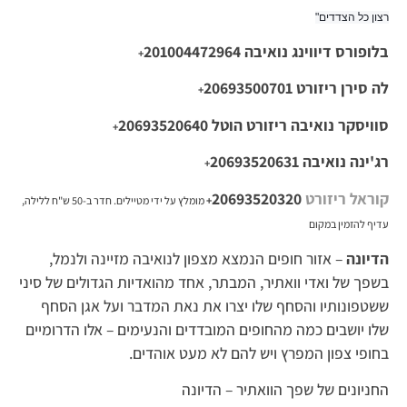
רצון כל הצדדים"
בלופורס דיווינג נואיבה
201004472964
+
לה סירן ריזורט
20693500701
+
סוויסקר נואיבה ריזורט הוטל
20693520640
+
רג'ינה נואיבה
20693520631
+
קוראל ריזורט
20693520320
+
מומלץ על ידי מטיילים. חדר ב-50 ש"ח ללילה,
עדיף להזמין במקום
הדיונה
– אזור חופים הנמצא מצפון לנואיבה מזיינה ולנמל,
בשפך של ואדי וואתיר, המבתר, אחד מהואדיות הגדולים של סיני
ששטפונותיו והסחף שלו יצרו את נאת המדבר ועל אגן הסחף
שלו יושבים כמה מהחופים המובדדים והנעימים – אלו הדרומיים
בחופי צפון המפרץ ויש להם לא מעט אוהדים.
החניונים של שפך הוואתיר – הדיונה