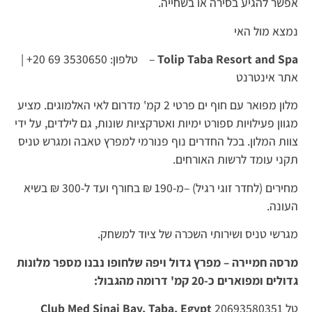
אפשר להגיע בסירה או בשחייה.
נמצא מול האי
Tolip Taba Resort and Spa
– טלפון: 3530650 69 20+ |
אתר אינטרנט
מלון מפואר עם חוף ים פרטי 2 קמ' מדרום לאי האלמוגים. מציע
מגוון פעילויות ספורט ימיות ואטרקציות שונות, גם לילדים, על ידי
צוות המלון. בכל החדרים נוף פנורמי למפרץ טאבה ומגרש טניס
תקני עומד לרשות האורחים.
מחירים (לחדר זוגי רגיל) –מ-190 ₪ בחורף ועד ל-300 ₪ בשיא
העונה.
מגרשי טניס ושירותי השכרה של ציוד למשחק.
מרסה חמיירה – מפרץ גדול ויפה שלחופו נבנו מספר מלונות
גדולים ומפוארים כ-20 קמ' דרומה מהגבול:
טל 20693580351
Club Med Sinai Bay, Taba, Egypt