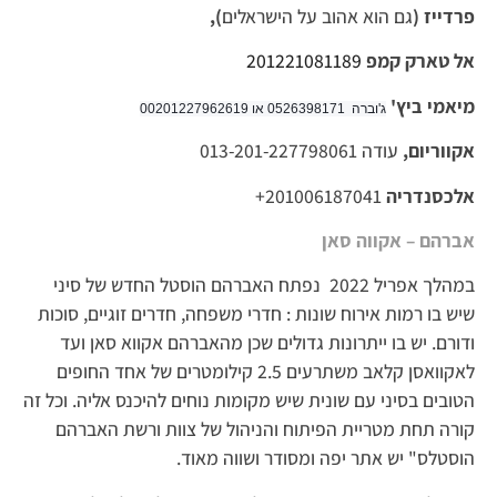
פרדייז (
גם הוא אהוב על הישראלים
),
אל טארק קמפ
201221081189
מיאמי
ביץ'
ג'וברה 0526398171 או 00201227962619
אקווריום,
עודה 013-201-227798061
אלכסנדריה
201006187041+
אברהם – אקווה סאן
במהלך אפריל 2022 נפתח האברהם הוסטל החדש של סיני
שיש בו רמות אירוח שונות : חדרי משפחה, חדרים זוגיים, סוכות
ודורם. יש בו ייתרונות גדולים שכן מהאברהם אקווא סאן ועד
לאקוואסן קלאב משתרעים 2.5 קילומטרים של אחד החופים
הטובים בסיני עם שונית שיש מקומות נוחים להיכנס אליה. וכל זה
קורה תחת מטריית הפיתוח והניהול של צוות ורשת האברהם
הוסטלס" יש אתר יפה ומסודר ושווה מאוד.