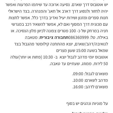
יש אוטובוס דרך שארם. נסיעה ארוכה עד שיתמו הפרעות ואפשר
יהיה לחזור ולנסוע דרך דארב אל חאג' והמנהרה. בצד הישראלי
חנות ספרים ומזנון ושירות יעיל ואדיב בדרך כלל. אפשר לחצות
עם מכונית דרך המסוף ואם לא, אפשר להשאיר רכב במגרשי
חניה במרחק של כ- 100 מטרים צפונה לכיוון מלון הנסיכה. או
באילת. טל: 086360999
תחבורה ציבורית
: מטאבה
לנואיבה/דהב/שארם, יוצא מהתחנה קילומטר מהגבול בצד
שמאל בשעה 15:00 שעון מצרים
אוטובוס יומי מדהב לגבול יוצא ב- 10:30 (פחות או יותר)עולה
50 לירות. ממוזג. שעתיים עד טאבה.
משארם לגבול: 09:00.
מדהב לשארם: 10:00.
משארם לדהב: 16:00.
על מוניות ונהגים יש בסוף