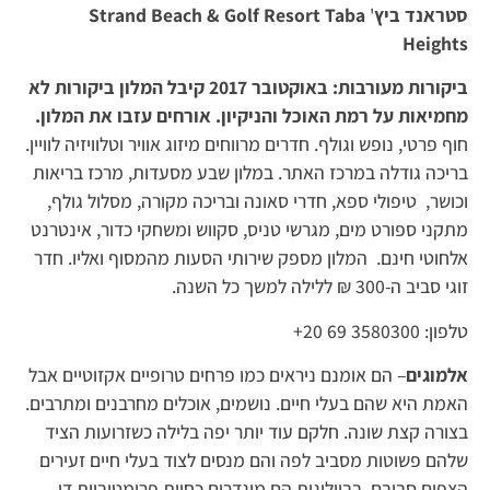
סטראנד ביץ
'
Strand Beach & Golf Resort Taba
Heights
ביקורות מעורבות: באוקטובר 2017 קיבל המלון ביקורות לא
מחמיאות על רמת האוכל והניקיון. אורחים עזבו את המלון.
חוף פרטי, נופש וגולף. חדרים מרווחים מיזוג אוויר וטלוויזיה לוויין.
בריכה גודלה במרכז האתר. במלון שבע מסעדות, מרכז בריאות
וכושר, טיפולי ספא, חדרי סאונה ובריכה מקורה, מסלול גולף,
מתקני ספורט מים, מגרשי טניס, סקווש ומשחקי כדור, אינטרנט
אלחוטי חינם. המלון מספק שירותי הסעות מהמסוף ואליו. חדר
זוגי סביב ה-300 ₪ ללילה למשך כל השנה.
טלפון: 3580300 69 20+
אלמוגים
– הם אומנם ניראים כמו פרחים טרופיים אקזוטיים אבל
האמת היא שהם בעלי חיים. נושמים, אוכלים מחרבנים ומתרבים.
בצורה קצת שונה. חלקם עוד יותר יפה בלילה כשזרועות הציד
שלהם פשוטות מסביב לפה והם מנסים לצוד בעלי חיים זעירים
הצפים סביבם. בביולוגית הם מוגדרים כחיות פרימטיביות דו