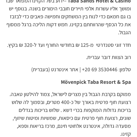
Taba Sands Hotel & Casino
–ידוע בשל הקזינו המפואר שבו
ומושך אליו עשרות אלפי תיירים חובבי הימורים בשנה. בנוסף יש
בו גם חמאם כדי לנוח בין המשחקים וחמישה פאבים כדי לבזבז
את כל הכסף שהרווחתם בקזינו. חמש דקות הליכה ברגל ממסוף
הגבול.
חדר זוגי סטנדרטי מ-125 ₪ בחודשי החורף ועד ל-320 ₪ בקיץ.
רוב הצוות דובר עברית.
טלפון: 3530446 69 20+ | אתר אינטרנט (בעברית)
Mövenpick Taba Resort & Spa
ממוקם בקרבת הגבול בין מצרים לישראל, צמוד להילטון טאבה.
רצועת חוף פרטית באורך של כ-400 מטרים, ובסמוך לה שלוש
בריכות גדולות המוקפות בכרי דשא . שלוש בריכות בגדלים
שונים, רצועת חוף פרטית עם כיסאות, שמשיות ומיטות שיזוף,
מסעדה גדולה, אינטרנט אלחוטי חינם, מרכז בריאות וספא,
קזינו.