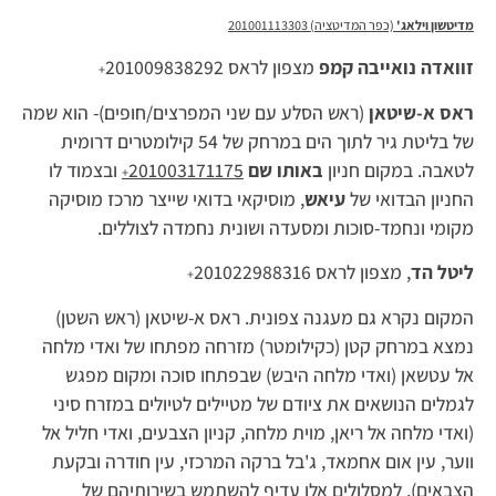
מדיטשון וילאג'
(כפר המדיטציה)
201001113303
זוואדה נואייבה קמפ
מצפון לראס 201009838292
+
ראס א-שיטאן
(ראש הסלע עם שני המפרצים/חופים)- הוא שמה
של בליטת גיר לתוך הים במרחק של 54 קילומטרים דרומית
לטאבה. במקום חניון
באותו שם
201003171175
ובצמוד לו
+
החניון הבדואי של
עיאש
, מוסיקאי בדואי שייצר מרכז מוסיקה
מקומי ונחמד-סוכות ומסעדה ושונית נחמדה לצוללים.
ליטל הד
, מצפון לראס 201022988316
+
המקום נקרא גם מעגנה צפונית. ראס א-שיטאן (ראש השטן)
נמצא במרחק קטן (כקילומטר) מזרחה מפתחו של ואדי מלחה
אל עטשאן (ואדי מלחה היבש) שבפתחו סוכה ומקום מפגש
לגמלים הנושאים את ציודם של מטיילים לטיולים במזרח סיני
(ואדי מלחה אל ריאן, מוית מלחה, קניון הצבעים, ואדי חליל אל
ווער, עין אום אחמאד, ג'בל ברקה המרכזי, עין חודרה ובקעת
הצבאים). למסלולים אלו עדיף להשתמש בשירותיהם של