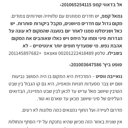
אל בדאווי קמפ
201065254115
+
גמאל קמפ,
יש חדרים ממוזגים עם טלוויזיה ושירותים צמודים.
מקום גדול עם חדרים מיושנים, מקבל ביקורות סותרות. יש
כאל ושנימלטו ממנו לאחר יום בטענה שהמקום לא עונה על
הגדרות סיני ומחו על היחס ויש כאלו שאוהבים את המקום
אהבת נפש. מי שמעדיף חופים יותר אינטימיים – לא
בשבילו.
טלפון 00201222418489 וואצאפ +201145897682
סופט ביץ'
201003647586
+
נואייבה ווסיט
– המרכזית היא המקום בו היה המושב נביעות
ושם יש צבר מסעדות חנויות ומאפיה, היא גם קו הגבול בין שבט
הטרבין שיושב מאל עריש עד לכאן לבין שבט המזיינה, הבדואים
העליזים של סיני שיושב מכאן עד שארם וא-טור.
מדרום לעיירה ועל החוף נמצאים כמה מלונות לא רעים.
אין שונית באזור הזה מכיוון שהיא נחנקת על ידי הסחף והחולות