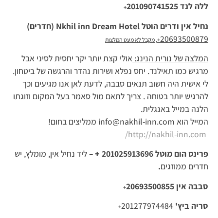
ללה לנד
201090741525
+
נחיל אין ודרים הוטל
Nkhil inn Dream Hotel
(חדרים)
20693500879
+
, מקבל לא מעט המלצות
המלצה של נורית הנינג:
אולי קצת יותר יקר יחסית לסיני אבל
מרגיש כמו תאילנד. יחס נפלא ושירות נהדר והרגשה של ביטחון.
לי אישית היה חשוב תנאים סבבה, לדעת לאן אנו מגיעים וכך
להרגיש יותר בטוחה . צריך לתאם מול סאמר בעל המקום וזוגתו
הלנה במייל באנגלית.
המייל הוא info@nakhil-inn.com ממליצים בחום!
http://nakhil-inn.com/
פרינס הום מוטל
201025913696
+
–
ליד נחיל אין, מומלץ, יש
חדרים ממוזגים
.
סבבה אין
20693500855
+
סריה ביץ'
201277974484
+