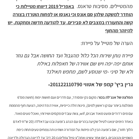
מהמטיילים. מסיבות טראנס.
באפריל 2019 דיווחו מטיילות כי
הוחדר למשקה שלהן סם אונס וכי נאנסו או לפחות הוטרדו בצורה
קשה והתעוררו במצבים לא סבירים. עד להודעה חדשה ומתקנת, יש
להיזהר מהחוף
הערה של מטייל על פיירוז:
פיירוז נותן שירות הכל כלול מהגבול ועד החושה אבל גם גוזר
אותם יפה יפה ויש שם אווירה של חאפלות באילת
ולא של סיני -מי שנוסע לשם, מחפש תאילנד
גרין ביץ' קמפ של אטווי
201122110790
+
המלצה של אנג'לה בכור:
מקום נקי ומסודר, עם חדרים ועם חושות יפות (חושה מס'6
מומלצת ביותר עם קו ראשון למים), פינות זולה כייפיות, אווירה מדהימה, רצועת חוף מהממת
עם מים רדודים ומעט מאוד אבנים, wif, צוות עובדים מקסים ושירותי, ואוכל טעים מאוד.
באחד הימים יצאנו לטיול שקיעה בהרים עם הנהג ג'ומעה ובנו עבדאללה (20 ש"ח לאדם
הלוך חזור), שם ג'ומעה הכין לנו פיתות על המדורה ושתינו תה צמחים טעים תחת כיפת
השמיים והכוכבים. ביום אחר עשינו אחה"צ טיול גמלים בן 20 דק' עד לדיונה הגדולה ולדיונה