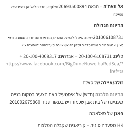
אל וואח'ה
– הנאה 20693500894
+
מלון קטן מדרום להלנאן והעיירה של
נואייבה
הדיונה הגדולה
201006108731
+
מקום שיש לו לא מעט אוהדים, גם חושות וגם חדרים ממוזגים ווי פי
מצוין ואנשים טובים נמצא מדרום למלון הלנאן נאייבה ומעט צפונה למסעדת צ'או
סלים: 20-100-6108731 + אברהים: 20-100-4009317 +
https://www.facebook.com/BigDuneNuweibaRedSea/?
fref=ts
זולה/איילה
של סאלח
הדיונה הלבנה
(חדש) של איסמעיל האח הצעיר במקום בנייה
מעניינת של בית אבן שכמוהו יש במאוריטניה 201002675860
פאנן
של סאלאמה
HK מסעדה סינית – קוריאנית שקבלה המלצות