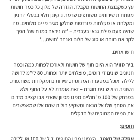
עץ כשקבוצת החושות מקבלת הגדרה של מלון. כל כמה חושות
מפתחות שירותים משותפים שרמת ניקיונן תלוי בבעלי החניון
ומקלחת או מקלחות מזרזפות שחלקן מגיר מי ים מלוחים. מה
שהיה פעם מילת גנאי בעברית – 'זה ניראה כמו חושה' הפך
לקריאת רווחה או סוג של חלום ואנחה 'חושה…'
חושו אחים.
ביר סוויר
הוא היום חוף של חושות ולאורכו לפחות כמה וכמה
חניונים שונים די דומים, מוצלחים יותר ופחות. 80 לי"מ לחושה
ללילה ואוכל במסעדה המקומית. שירותים ומקלחות משותפות.
השונית היא שונית חוגרת – זאת אומרת לא על החוף אלא
במרחק של 100 מ' חוליים ממנו מכיוון שואדי אבו קצייב מזרים
את הסחף שלו אל הנאה ומשקיע חולות שהם אלו שמאפשרים
את המים המתוקים של הדקלים.
חופים
:
עסלה של חאטר
, הצפוני מבין החופים. דיל של 100 ₪ ללילה