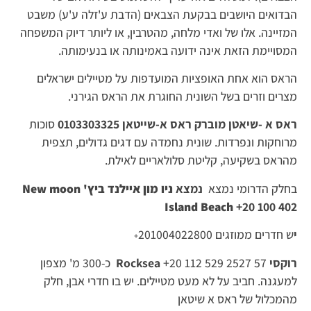
הבדואים היושבים בבקעת הצבאים (הדבת ע'זלה ע'ע) משבט
המזיינה. אלו של ואדי מלחה, מהטרבין, או ליותר דיוק המשפחה
המסויימת הזאת אינה ידועה באמינותה או בנעימותה.
הראס הוא אחת האופציות המועדפות על מטיילים ישראלים
מצרים וזרים בשל השונית החוגרת את הראס הגירני.
ראס א -שיאטן מוברק ראס א-שייטאן 0103303325
סוכות
מרוחקות ונפרדות. שונית נחמדה עם דגים גדולים, תצפית
מהראס בשקיעה, קליטת סלולאריים לאילת.
בחלק הדרומי נמצא
נמצא
ניו מון איילנד ביץ'
New moon
Island Beach
+20 100 402
י
ש חדרים ממוזגים 201004022800
+
רוקסי
Rocksea
+20 112 529 2527 57 כ-300 מ' מצפון
למעגנה. חביב על לא מעט מטיילים. יש בו חדרי אבן, חלק
מהמכלול של ראס א שיטאן