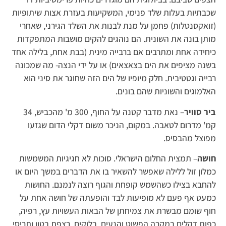
שכבתיות בעלות שלד פנימי, המשקיעות בעזרת אצות שיתופיות
(זואקסנטלות) פחמן על מנת לבנות את השלד הגירני, שאחרי
מותן בונה את השונית. הם נוהגים להקים מושבות המתפקדות
כיחידה אחת ומתרבים אם ברבייה מינית (בבת אחת, בלילה אחד
בשנה מציפים את הים בצאצאים) או על ידי הנצה- מה שמכונה
רבייה וגטטיבית. חלק מיופיו של הים הזה שחוגר את סיני הוא
האלמוגים והשוניות שהם בונים.
ביר סוויר
– נאת מדבר קטנה על החוף, 300 מ' מהכביש, 34
קמ' מדרום לטאבה. במקום, הניכר משום דקלי הדום שגזעו
מפוצל מהבסיס.
חושה
– תמצית החלום הישראלי. סוכות לא חגיגיות המשמשות
כמלון זול ללילה שאפשר להשאיר בו את הדברים במשך היום או
להחבא בצילו כשהשמש קופחת והגוף רוצה לנמנם. החושות
כמעט אף פעם לא מופיעות לבד והופעתה של חושה אחת על
חוף שומם מבשרת את צמיחתן של הבאות העשויות עץ, רפיה,
כפות דקלים במקרה הפשוט והנעים, בלוקים, רצפת בטון ותריסי