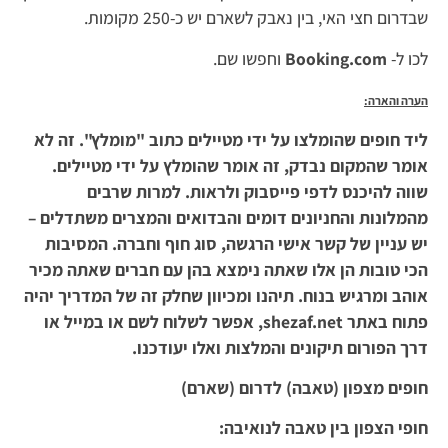
שבדרום חצי האי, בין נאבק לשארם יש כ-250 מקומות.
לכו ל-
Booking.com
וחפשו שם.
הערה והארה:
ליד חופים שהומלצו על ידי מטיילים כתוב "מומלץ". זה לא
אומר שהמקום נבדק, זה אומר שהומלץ על ידי מטיילים.
שווה להיכנס לדפי פייסבוק ולראות. למרות שרבים
מהמלונות והחניונים דומים והבדואים והמצרים משתדלים –
יש עניין של קשר אישי הרגשה, סוג חוף וחברה. המסיבות
הכי טובות הן אלו שאתה נימצא בהן עם חברים שאתה מכיר
אוהב ומרגיש בנוח. תיהנו ומכיוון שחלק זה של המדריך יהיה
פתוח באתר
shezaf.net
, אפשר לשלוח לשם או במייל או
דרך הפורום תיקונים והמלצות ואלו יעודכנו.
חופים מצפון (טאבה) לדרום (שארם)
חופי הצפון בין טאבה לנואיבה: