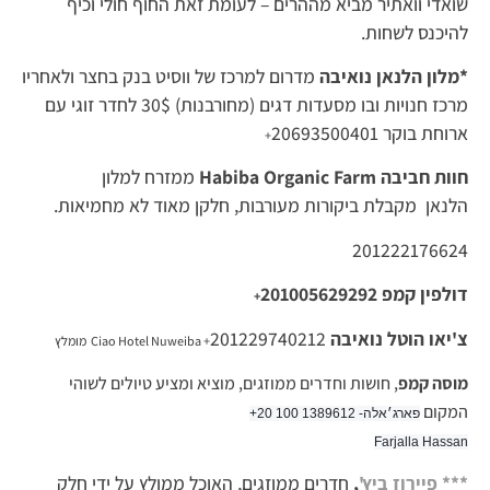
שואדי וואתיר מביא מההרים – לעומת זאת החוף חולי וכיף
להיכנס לשחות.
*מלון הלנאן נואיבה
מדרום למרכז של ווסיט בנק בחצר ולאחריו
מרכז חנויות ובו מסעדות דגים (מחורבנות) 30$ לחדר זוגי עם
ארוחת בוקר 20693500401
+
חוות חביבה Habiba Organic Farm
ממזרח למלון
הלנאן
מקבלת ביקורות מעורבות, חלקן מאוד לא מחמיאות.
201222176624
דולפין קמפ
201005629292
+
צ'יאו הוטל נואיבה
201229740212
+
Ciao Hotel Nuweiba מומלץ
מוסה קמפ
, חושות וחדרים ממוזגים, מוציא ומציע טיולים לשוהי
המקום
פארג׳אלה- ‭+20 100 1389612‬
Farjalla Hassan
*** פיירוז ביץ'
,
חדרים ממוזגים, האוכל ממולץ על ידי חלק