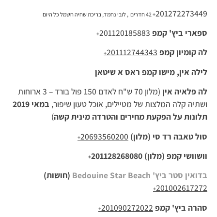
201272273449
+
42 חדרים , לובי נחמד, בריכת שחיה חשמל כל היום
ספארי ביץ' קמפ
201120185883
+
לה קומיון קמפ
201112744343
+
לילה אין, מישו קמפ ראס א שיטאן
לה פלאיה אין
(מלון 70 ש"ח לאדם 150 פול בורד – 3 ארוחות
ושתיה קלה המלצות של מטיילים, אוכל טעון שיפור,
במאי 2019
תלונות על הפקעת מחירים והטרדה מינית קשה
)
סול טאבה רד סי (מלון)
20693560200
+
וושוושי קמפ (מלון)
201128268080
+
בדואין סטר ביץ' Bedouine Star Beach
(חושות)
201002617272
+
סהרה ביץ' קמפ
201090272022
+