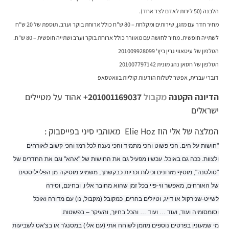
הלבנה (50 לירות לאדם לצד אחד).
מחיר חדר עם מזגן, שירותים ומקלחת – 80 ש"ח כולל ארוחת בוקר וערב. תוספת של 20 ש"ח
לשתייה חופשית. מחיר לחושה עם מאוורר כולל ארוחת בוקר וערב ושתייה חופשית – 80 ש"ח.
הטלפון של עיטאווי גרין ביץ' 201009928099
הטלפון של חסאן נהג מונית 201007797142
דוברי עברית, אפשר לשלוח הודעות קוליות בוואטסאפ
הדיונה הקטנה
מקבול
201001169037
+ אהוד על מטיילים
ישראלים
המלצה של אלי הוז Elie Hoz מאוהבי סיני בפייסבוק :
"חושות על הים. הכי פשוט והכי מתמיד והכי נענה לכל רמז והכי קשוב לאורחים
ולצוות. ככה גם באוכל. עכשיו מפעיל גם את החושות של "אהא" וגם את החדרים של
"סולטנה", מוסיף מזרונים וכילות וכריות כבקשתך, משמיע מוסיקה מן הפלייליסטים
של האורחים, מאפשר ווי-פיי בכל זמן ש
הוא מחובר אליו, ובחינם, וסירה
לשייט-שנירקול או דייג, וטיולים בהרים, כמקובל (מקבול, נו) עם מדורה ואוכל
וסומסומיה ועוד, ועוד … ועוד … והכל בחיוך, והעיקר – בפשטות.
מי שמעונין בפרטים נוספים מוזמן לשוחח אתי (עם אלי) במסנג'ר או בצ'אט לשביעות