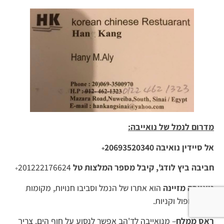
מדרום לנמל של נואייבה:
אל סיידין נואיבה
20693520340
+
חביבה ביץ
לודג', קיבל מספר המלצות טל
201222176624
+
נואייבה מזיינה
הוא אתרו של הנמל וסביבו חנויות, מקומות
לפלפל ופול וקניות.
ראס ממלח
– מנואייבה לד'הב אפשר לנסוע על חוף הים. צריך