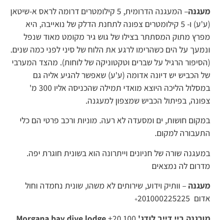
מעגנה
– המעגנה הדרומית, 5 קילומטרים דרומה לראס א-שיטאן
(ע'ע) ו- 5 קילומטרים צפונה לתחנת הדלק של נואייבה, היא
מפרץ מתוק המסתתר בצילו של גוש גיר מקומט מאוד שנפל
ונמעך על הים כשהרימו לרגע את הלוח של סיני לפני כמה שנים.
(הסיפור הרגיל על שברים וטקטוניקה של לוחות). מהצד המערבי
של הכביש יש דיונה אדומה (ע'ע) שאפשר להגיע אליה גם
במסלול הליכה היוצא מואדי תמילה שהכניסה אליו 300 מ'
צפונה, בפיתול הכביש שמצפון למעגנה.
במקום חושות, ים ומסעדה לא רעה. מוניות ורכב פרטי הם כלי
התעבורה למקום.
במעגנה שורה של חניונים וייתרונה הוא בשונית חוגרת יפה.
מדרום לה נמצאים
מעגנה
– וותיק וידוע, שירותים לא משהו, שונית נחמדה וחול
אדום 201000225225
+
מורגנה ביי דייב לודג'
+20 100
Morgana bay dive lodge