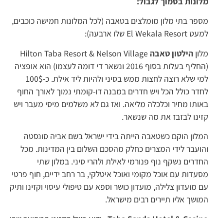
מלונות בסמוך לגבול:
מספר בתי מלון מומלצים בטאבה (לכל המלונות חמישה כוכבים,
למעט El Wekala Resort שלו ארבעה):
מלון
הילטון טאבה
Hilton Taba Resort & Nelson Village
(החליף בעלות בסוף 2016 ונשאר די דומה לעצמו) הוא אופציה
למי שלא רוצה לחצות ממש בסיני ולהיות ליד אילת. כ-100$
לחדר כולל הכל ויש חדרים במבנה דו-קומתי נמוך לאורך החוף
באותו מחיר וכלכלה מליאה. ואז גם לא משלמים מיסי מעבר ויש
קזינו לבזבז את מה שנשאר.
המלון הוקם כשטאבה הייתה בידי ישראל בשם אביה סונסטה
והועבר לידי המצרים כחלק מהסכם השלום בין המדינות. מכל
החדרים נשקף נוף פנורמי לאילת ולהרי סיני. במלון שתי
מסעדות עם אוכל מקומי ואוכל איטלקי, בר רחב ידיים, חוף פרטי
עם מועדון צלילה, מועדון כושר וספא עם טיפולי עיסוי וקזינו ותיק
המושך אליו תיירים רבים מישראל.