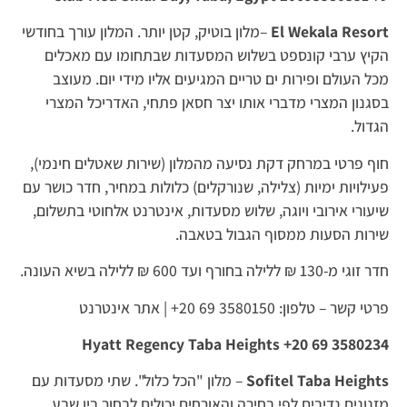
El Wekala Resort
–מלון בוטיק, קטן יותר. המלון עורך בחודשי
הקיץ ערבי קונספט בשלוש המסעדות שבתחומו עם מאכלים
מכל העולם ופירות ים טריים המגיעים אליו מידי יום. מעוצב
בסגנון המצרי מדברי אותו יצר חסאן פתחי, האדריכל המצרי
הגדול.
חוף פרטי במרחק דקת נסיעה מהמלון (שירות שאטלים חינמי),
פעילויות ימיות (צלילה, שנורקלים) כלולות במחיר, חדר כושר עם
שיעורי אירובי ויוגה, שלוש מסעדות, אינטרנט אלחוטי בתשלום,
שירות הסעות ממסוף הגבול בטאבה.
חדר זוגי מ-130 ₪ ללילה בחורף ועד 600 ₪ ללילה בשיא העונה.
פרטי קשר – טלפון: 3580150 69 20+ | אתר אינטרנט
Hyatt Regency Taba Heights +20 69 3580234
Sofitel Taba Heights
– מלון "הכל כלול". שתי מסעדות עם
מזנונים נדיבים לפי בחירה והאורחים יכולים לבחור בין שבע