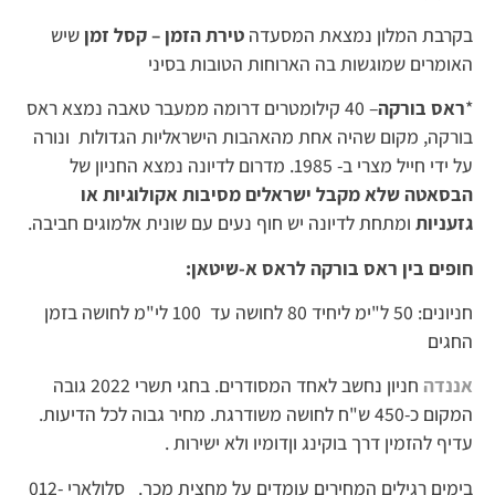
בקרבת המלון נמצאת המסעדה
טירת הזמן – קסל זמן
שיש
האומרים שמוגשות בה הארוחות הטובות בסיני
*
ראס בורקה
– 40 קילומטרים דרומה ממעבר טאבה נמצא ראס
בורקה, מקום שהיה אחת מהאהבות הישראליות הגדולות ונורה
על ידי חייל מצרי ב- 1985. מדרום לדיונה נמצא החניון של
הבסאטה שלא מקבל ישראלים מסיבות אקולוגיות או
גזעניות
ומתחת לדיונה יש חוף נעים עם שונית אלמוגים חביבה.
חופים בין ראס בורקה לראס א-שיטאן:
חניונים: 50 ל"ימ ליחיד 80 לחושה עד 100 לי"מ לחושה בזמן
החגים
אננדה
חניון נחשב לאחד המסודרים. בחגי תשרי 2022 גובה
המקום כ-450 ש"ח לחושה משודרגת. מחיר גבוה לכל הדיעות.
עדיף להזמין דרך בוקינג וןדומיו ולא ישירות .
בימים רגילים המחירים עומדים על מחצית מכך. סלולארי 012-