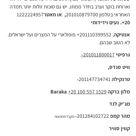
וארוחת בוקר וערב בחדר ממוזג. יש גם סוכות זולות יותר.חמדה
האחראי בטלפון 201010879700
, או חאטר
1222224957
20+. נעים וידידותי
אנטיקה
, 201110399552+ פופולארי על המצרים ועל ישראלים.
לא הטוב שבהם.
גרפיטי
201011800017
,
+
וויט סנדס,
טרנקילה
201147734741
+
מלון ברקה
+20 100 557 1529
Baraka
מג'יק לנד
מהר קמפ
201284102722
+
מקבל מחמאות
קווין סוויר