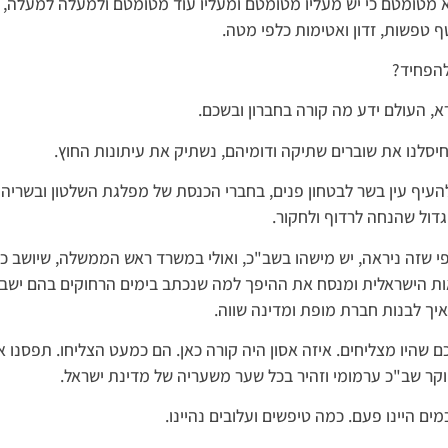
 מטומטם כי יש מעליו מטומטם ומעליו עוד מטומטם ולמעלה למעלה, 
טפשות, זדון ואטימות כלפי מטה.
להפחיד?
א, העולם ידע מה קורה בחברון ובשכם.
יסלנו את שוברים שתיקה ודומיהם, נשתיק את עיתונות החוץ.
עיף עין בשר לבטחון פנים, בחברי הכנסת של מפלגת השלטון ובשריה ו
דול שהנחה לרדוף ולחקור.
כפי שזה ניראה, יש מישהו בשב"כ, ואולי במשרד ראש הממשלה, שיושב כ
 הישראלית ומנסח את ההיפך למה שנכתב בימים הרחוקים בהם ישב
יך לבנות חברת מופת ומדינה שווה.
ם שהיו מצליחים. איזה אסון היה קורה כאן. הם כמעט הצליחו. תפסנו א
וקר שב"כ ערמומי וזהיר בכל שער משעריה של מדינת ישראל.
מים היינו פעם. כמה טיפשים ועלובים נהיינו.