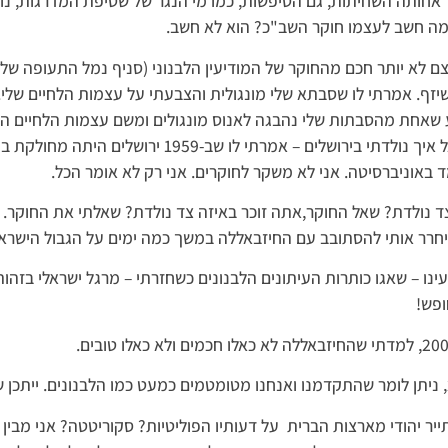
אחותה השחיתות, גם הטיפשות, כמו מי הנגר של שטיפת המדרגות, נ
ה חשב לעצמו חוקר השב"כ? הוא לא חשב.
ם לא יותר חכם מהחוקר של המודיעין הלבנוני (סניף נמל התעופה של 
יזף. אמרתי לו שסבתא שלי מונגולית והצבעתי על עצמות הלחיים שלי. ז
שאחת מהסבתות שלי נהבגה לאנוס מונגולים ומשם עצמות הלחיים הגב
הוא שאל איך נולדתי בירושלים – אמרתי לו שב-1959 ירו
ד באוניברסיטה. אני לא משקר לחוקרים. אני רק לא אומר הכל.
ד נולדת? שאל החוקר,אתה זוכר באיזה צד נולדת? שאלתי את החוקר. ו
חרר אותי להסתובב עם החיזבאללה במשך כמה ימים על הגבול הישראל
ינו – שאגו כותרות העיתונים הלבנונים כשחזרתי – מרגל ישראלי בזהות
ופש!
ייר יהודי מארצות הברית על דעותיו הפוליטיות? סקוריטטה? אני מבי