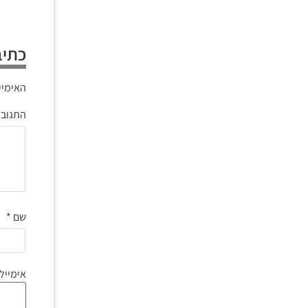
כתיב
האימיי
התגוב
שם
*
אימייל