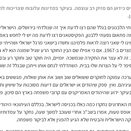
ם כידוע הם מזיק רב עוצמה. בעיקר במדינות עלובות שצריכות ל
.
תי הלבנונים בגלל שהם רצו לדעת איך זה שנולדתי בירושלים. הישראלים 
 פתאום נסעתי ללבנון, הפקיסטאנים רצו לדעת מה יש לי לחפש באפג
נו לי שאני רוצה לראות פלמינגו וחשדו בישאני מרגל ישראלי ושהייתי 
חיילים מצרים ב-1967. אם כי אפילו שם הבין החוקר הרע שגיל שמונה הוא 
 זה לא עצר את החקירה שנמשכה יומיים, היה חוקר טוב וחוקר רע ובס
יפר לי על הצרות שלו בבית. השתדלתי לנחם אותו וייתכן שבגלל זה שוח
ערכה עמוקה לחוקרים ששואלים שוב ושוב את אותן שאלות, מגששים באפ
יניהם. ואין ספק שיהודים או ישראלים עם דיעות מסוכנות על שיוויון וח
בעיקר ידוע שהיהודים האמריקנים עם קרובי משפחה בארץ הם סיכון.
 האחרונים נחקרו כמה כאלו בכניסה לישראל. בכללם העיתונאי היהודי
 אופס טעות, אמרו בשב"כ אחרי שעוכב למשך שעה, נחקר על עמדותיו 
קה הישראלית והבטיח שלא הגיע להפגין אלא לביקור משפחה.