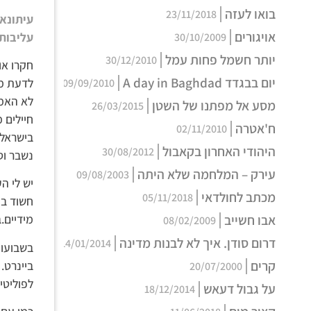
בואו לעזה
23/11/2018
עיתונאי
אויגורים
עליבותן
30/10/2009
יותר חשמל פחות עמל
30/12/2010
חקרו או
יום בבגדד A day in Baghdad
לדעת מה
09/09/2010
לא האמי
מסע אל מפתנו של השטן
26/03/2015
ח'אטרה
02/11/2010
בישראל.
היהודי האחרון בקאבול
30/08/2012
נשבר וס
עירק – המלחמה שלא היתה
09/08/2003
יש לי ה
מכתב לחולדאי
05/11/2018
חשוד בע
אבו חשייב
מידיים.
08/02/2009
דרום סודן. איך לא לבנות מדינה
14/01/2014
בשבועות
קרים
ביינרט.
20/07/2000
לפוליטי
על גבול דעאש
18/12/2014