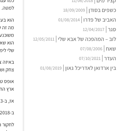
קציר מים
כמו עם 
11/06/2018
למטה. מ
כשפים בסודן
18/09/2009
האביב של פדרו
הוא בעצ
01/08/2014
מה זה ש
סגר
12/04/2017
משוכנע 
לוב – המהפכה של אבא שלי
12/05/2011
שאח
07/08/2006
שלי לימ
העדר
07/10/2021
באיזה צ
בין ארדואן לאדריכל גאון
01/08/2019
צחק ושי
אופס טע
ארץ הח
אז, ב-2003, למדתי שהחיזבאללה לא כאלו חכמים ולא כאלו טובים.
ב-2018, ניתן לומר שהתקדמנו ואנחנו מטומטמים כמעט כמו הלבנונים. ייתכן שיותר.
לחקור ת