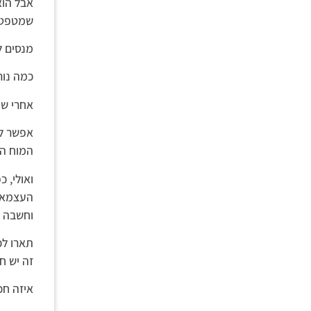
אבל הוא
שמטפטף 
מנסים 
כמה נור
אחרי שח
אפשר לה
המוח הג
ואולי, 
העצמאות
וחשבה א
תארו לכ
זה יש ח
איזה חכ