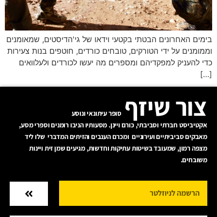
בימים האחרונים הבטתי בקטעי וידאו של גי'הדיסטים, שמאומנים
וממומנים על ידי הטורקים, טובחים כורדים, חוטפים בנות צעירות
כדי להעניק למפקדיהם ומספרים מה יעשו לכורדים ולעלוואים
[…]
צור שיזף
סופר עיתונאי ונוסע
אקטיביסט חברתי וסביבתי, כורם ויינן. מסעותיו הניבו רומנים וספרי מסע,
מאבקים סביביתיים ועירוניים ומכרם הענבים והזיתים המדברי שלו ליד
מצפה רמון, שמעובד בשיטות עתיקות וחדשות, מגיעים שמן זית ויינות
משובחים.