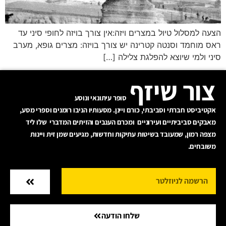
הצעה למסלול טיול במצרים ויזה:אין צורך בויזה לחופי סיני עד
ראס מוחמד וסנטה קטרינה יש צורך בויזה: מצרים גופא, מערב
סיני ולמי שיוצא להפלגת צלילה […]
צור שיזף
סופר עיתונאי ונוסע
אקטיביסט חברתי וסביבתי, כורם ויינן. מסעותיו הניבו רומנים וספרי מסע,
מאבקים סביביתיים ועירוניים ומכרם הענבים והזיתים המדברי שלו ליד
מצפה רמון, שמעובד בשיטות עתיקות וחדשות, מגיעים שמן זית ויינות
משובחים.
שלחו הודעה