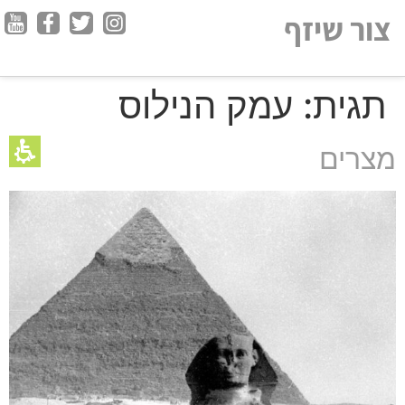
חילתו
צור שיזף
ל
ף
ינטרנט,
תגית:
עמק הנילוס
חץ
נטר
די
מצרים
עבור
אזור
וכן
רכזי