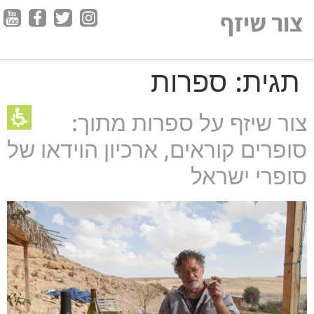
חילתו
צור שיזף
ל
ף
ינטרנט,
תגית:
ספרות
חץ
נטר
די
צור שיזף על ספרות מתוך:
עבור
סופרים קוראים, ארכיון הוידאו של
אזור
וכן
סופרי ישראל
רכזי