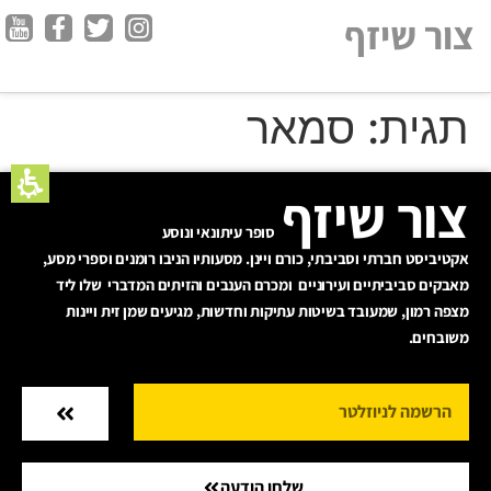
חילתו
צור שיזף
ל
ף
ינטרנט,
תגית:
סמאר
חץ
נטר
די
צור שיזף
עבור
אזור
סופר עיתונאי ונוסע
וכן
אקטיביסט חברתי וסביבתי, כורם ויינן. מסעותיו הניבו רומנים וספרי מסע,
רכזי
מאבקים סביביתיים ועירוניים ומכרם הענבים והזיתים המדברי שלו ליד
מצפה רמון, שמעובד בשיטות עתיקות וחדשות, מגיעים שמן זית ויינות
משובחים.
שלחו הודעה