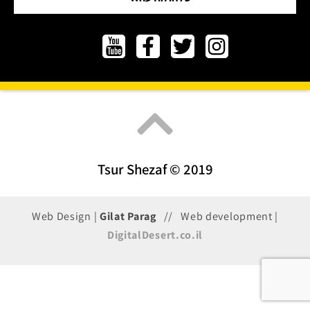
Tsur Shezaf © 2019
Web Design |
Gilat Parag
// Web development |
DigitalDesert.co.il
געת
סוף
ף: