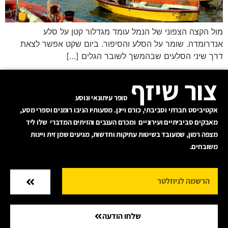
מול הקצה הצפוני של הנמל עומד מגדלור קטן על סלע
אנדרומדה. שומר על הסלע והסיפור. ביום שקט אפשר לצאת
דרך שיני הסלעים שבהמשך לשובר הגלים […]
צור שיזף
סופר עיתונאי ונוסע
אקטיביסט חברתי וסביבתי, כורם ויינן. מסעותיו הניבו רומנים וספרי מסע,
מאבקים סביביתיים ועירוניים ומכרם הענבים והזיתים המדברי שלו ליד
מצפה רמון, שמעובד בשיטות עתיקות וחדשות, מגיעים שמן זית ויינות
משובחים.
שלחו הודעה