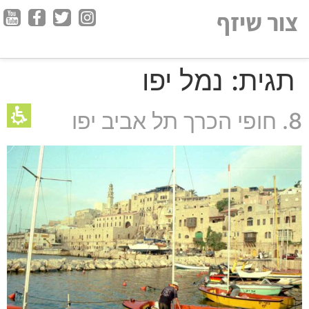
חילתו
צור שיזף
ל
ף
ינטרנט,
תגית:
נמל יפו
חץ
נטר
די
8. חופי הכרך תל אביב יפו
עבור
אזור
וכן
רכזי