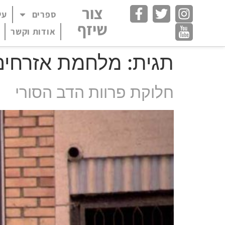
חילתו
צור
ספרים
עי
פתח תפריט במצב
ל
שיזף
ף
אודות וקשר
ינטרנט,
חץ
תגית:
מלחמת אזרחים
נטר
די
חלוקת פרוות הדב הסורי
עבור
אזור
וכן
רכזי