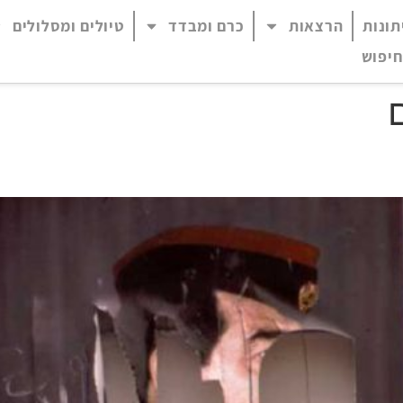
תונות
הרצאות
כרם ומבדד
טיולים ומסלולים
 נגיש (התפריט יפתח בחלונית פופ-אפ)
חיפוש