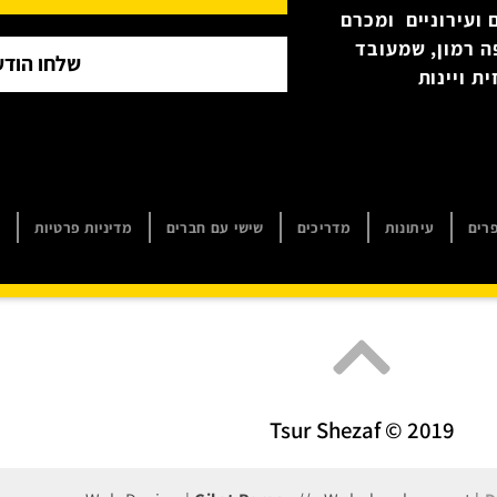
 ועירוניים ומכרם
ה רמון, שמעובד
שלחו הודע
ת ויינות
רים
עיתונות
מדריכים
שישי עם חברים
מדיניות פרטיות
ה
Tsur Shezaf © 2019