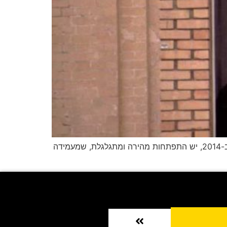
פתאום ובמפתיע התפרצה המלחמה בסוריה, מעירה דובים ישנים. כל האינטרסים הסותרים עלו על פני השטח. שוב כמו ב-2014, יש התפתחות מהירה ומתגלגלת, שמעמידה