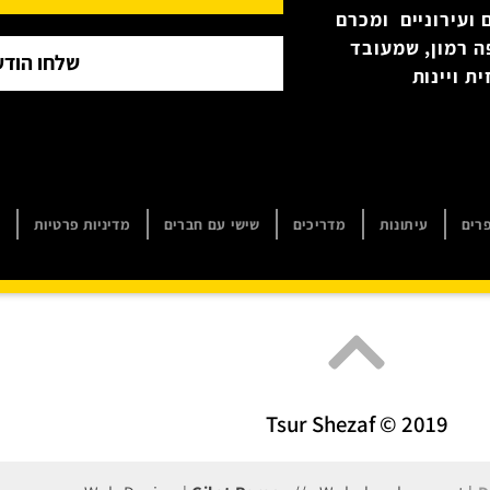
 ועירוניים ומכרם
ה רמון, שמעובד
שלחו הודע
ת ויינות
רים
עיתונות
מדריכים
שישי עם חברים
מדיניות פרטיות
ה
Tsur Shezaf © 2019