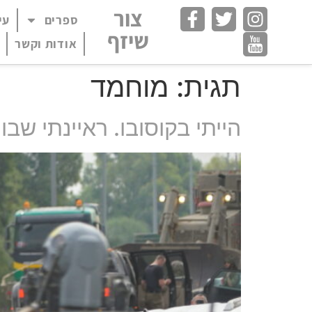
חילתו
צור
ספרים
עי
פתח תפריט במצב
ל
שיזף
ף
אודות וקשר
ינטרנט,
חץ
תגית:
מוחמד
נטר
די
הייתי בקוסובו. ראיינתי שב
עבור
אזור
וכן
רכזי