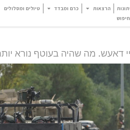
תונות
הרצאות
כרם ומבדד
טיולים ומסלולים
 נגיש (התפריט יפתח בחלונית פופ-אפ)
חיפוש
ויי דאעש. מה שהיה בעוטף נורא יות