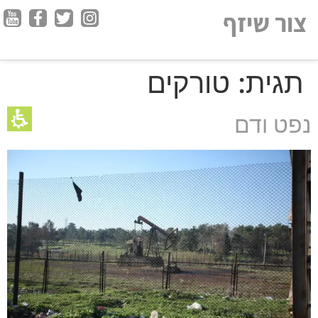
חילתו
צור שיזף
ל
ף
ינטרנט,
תגית:
טורקים
חץ
נטר
די
נפט ודם
עבור
אזור
וכן
רכזי