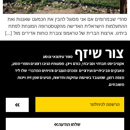
סהדי שבמרומים אם אני מסוגל להבין את הכמעט שאננות ואת
ההתעלמות הישראלית האדישה מהקטסטרופה המונחת לפתח
ביתינו. ארצות הברית של טראמפ צוברת כוחות אדירים מול […]
צור שיזף
סופר עיתונאי ונוסע
אקטיביסט חברתי וסביבתי, כורם ויינן. מסעותיו הניבו רומנים וספרי מסע,
מאבקים סביביתיים ועירוניים ומכרם הענבים והזיתים המדברי שלו ליד
מצפה רמון, שמעובד בשיטות עתיקות וחדשות, מגיעים שמן זית ויינות
משובחים.
שלחו הודעה