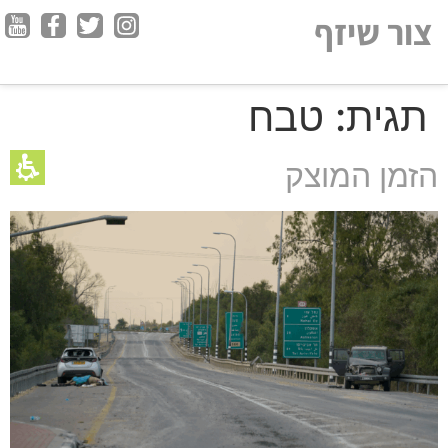
חילתו
צור שיזף
ל
ף
ינטרנט,
תגית:
טבח
חץ
נטר
די
הזמן המוצק
עבור
אזור
וכן
רכזי