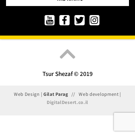
Tsur Shezaf © 2019
Web Design |
Gilat Parag
// Web development |
DigitalDesert.co.il
געת
סוף
ף: