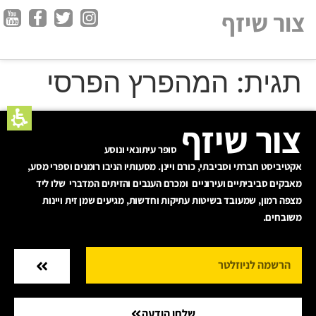
חילתו
צור שיזף
ל
ף
ינטרנט,
תגית:
המהפרץ הפרסי
חץ
נטר
די
צור שיזף
עבור
אזור
סופר עיתונאי ונוסע
וכן
אקטיביסט חברתי וסביבתי, כורם ויינן. מסעותיו הניבו רומנים וספרי מסע,
רכזי
מאבקים סביביתיים ועירוניים ומכרם הענבים והזיתים המדברי שלו ליד
מצפה רמון, שמעובד בשיטות עתיקות וחדשות, מגיעים שמן זית ויינות
משובחים.
שלחו הודעה