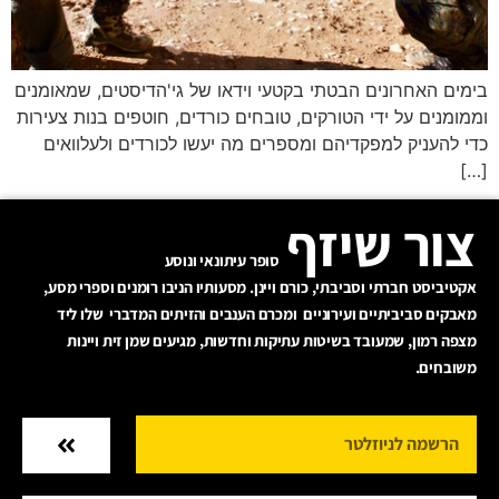
בימים האחרונים הבטתי בקטעי וידאו של גי'הדיסטים, שמאומנים
וממומנים על ידי הטורקים, טובחים כורדים, חוטפים בנות צעירות
כדי להעניק למפקדיהם ומספרים מה יעשו לכורדים ולעלוואים
[…]
צור שיזף
סופר עיתונאי ונוסע
אקטיביסט חברתי וסביבתי, כורם ויינן. מסעותיו הניבו רומנים וספרי מסע,
מאבקים סביביתיים ועירוניים ומכרם הענבים והזיתים המדברי שלו ליד
מצפה רמון, שמעובד בשיטות עתיקות וחדשות, מגיעים שמן זית ויינות
משובחים.