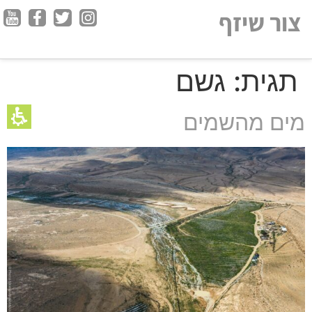
חילתו
צור שיזף
ל
ף
ינטרנט,
תגית:
גשם
חץ
נטר
די
מים מהשמים
עבור
אזור
וכן
רכזי