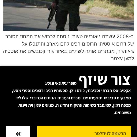
ב-2008 עשתה גיאורגיה טעות וניסתה לכבוש את המחוז הסורר
של דרום אוסטיה, הרוסים הכינו להם מארב והתנפלו על
גיאורגיה, מבתרים אותה לשתיים באזור גורי וןכובשים את אוסטיה
למען עצמם
צור שיזף
סופר עיתונאי ונוסע
אקטיביסט חברתי וסביבתי, כורם ויינן. מסעותיו הניבו רומנים וספרי מסע,
מאבקים סביביתיים ועירוניים ומכרם הענבים והזיתים המדברי שלו ליד
מצפה רמון, שמעובד בשיטות עתיקות וחדשות, מגיעים שמן זית ויינות
משובחים.