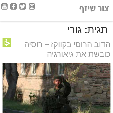
חילתו
צור שיזף
ל
ף
ינטרנט,
תגית:
גורי
חץ
נטר
די
הדוב הרוסי בקווקז – רוסיה
עבור
כובשת את גיאורגיה
אזור
וכן
רכזי