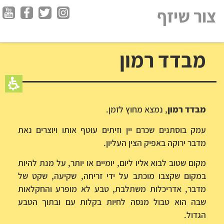
חילתו
צור שיזף
ל
ף
ינטרנט,
מבדד רמון
חץ
נטר
די
עבור
אזור
מבדד רמון
, נמצא מחוץ לזמן.
וכן
רכזי
עמק בוסתנים שכרם יין וזיתים עוטף אותו ויוצרים נאת
מדבר ירוקה באפיק הצין העליון.
מקום שטוב לבוא אליו ליום, יומיים או יותר, על מנת להיות
במקום שקצבו מוכתב על ידי זריחה, שקיעה, שקט של
מדבר, אדריכלות משתלבת, טבע לא מופרע והחקלאות
שבה הוא טבול מנסה לחיות בקלות עם ובתוך הטבע
הגדול.