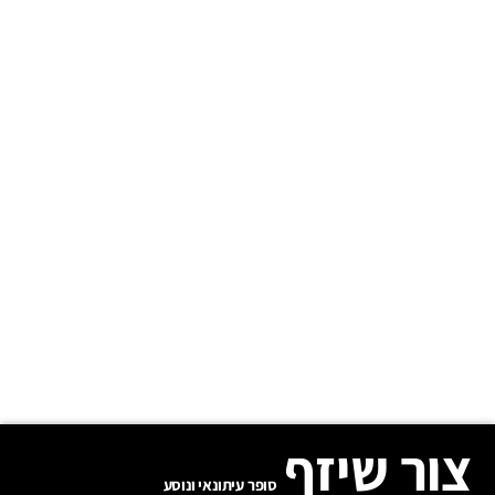
צור שיזף
סופר עיתונאי ונוסע