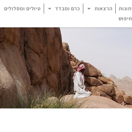
תונות
הרצאות
כרם ומבדד
טיולים ומסלולים
 נגיש (התפריט יפתח בחלונית פופ-אפ)
חיפוש