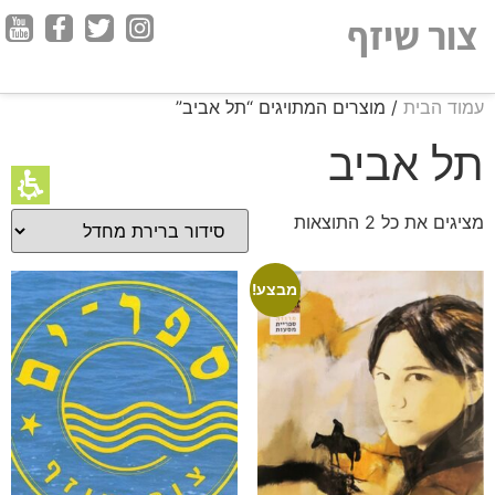
חילתו
צור שיזף
ל
ף
ינטרנט,
עמוד הבית
/ מוצרים המתויגים “תל אביב”
חץ
נטר
תל אביב
די
עבור
מציגים את כל ⁦2⁩ התוצאות
אזור
וכן
רכזי
מבצע!