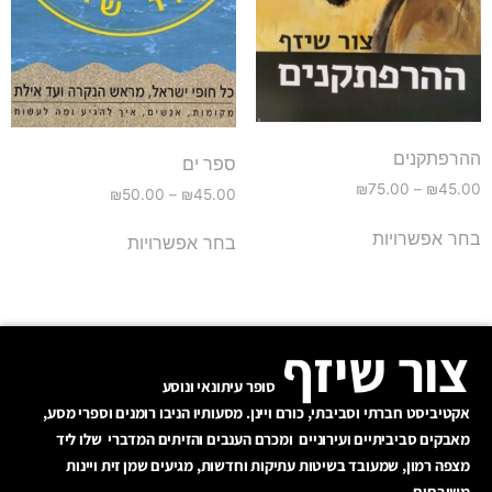
ההרפתקנים
ספר ים
₪
75.00
–
₪
45.00
₪
50.00
–
₪
45.00
בחר אפשרויות
בחר אפשרויות
צור שיזף
סופר עיתונאי ונוסע
אקטיביסט חברתי וסביבתי, כורם ויינן. מסעותיו הניבו רומנים וספרי מסע,
מאבקים סביביתיים ועירוניים ומכרם הענבים והזיתים המדברי שלו ליד
מצפה רמון, שמעובד בשיטות עתיקות וחדשות, מגיעים שמן זית ויינות
משובחים.