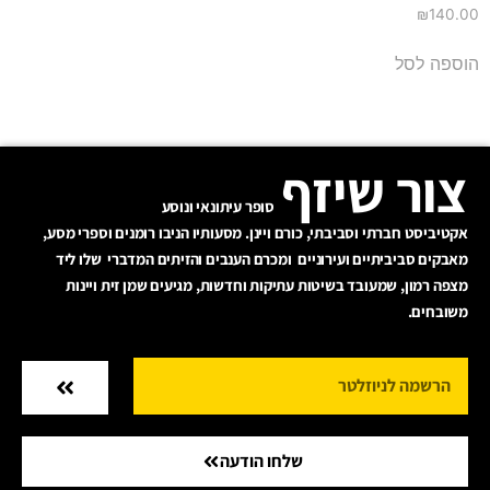
₪
140.00
הוספה לסל
צור שיזף
סופר עיתונאי ונוסע
אקטיביסט חברתי וסביבתי, כורם ויינן. מסעותיו הניבו רומנים וספרי מסע,
מאבקים סביביתיים ועירוניים ומכרם הענבים והזיתים המדברי שלו ליד
מצפה רמון, שמעובד בשיטות עתיקות וחדשות, מגיעים שמן זית ויינות
משובחים.
שלחו הודעה