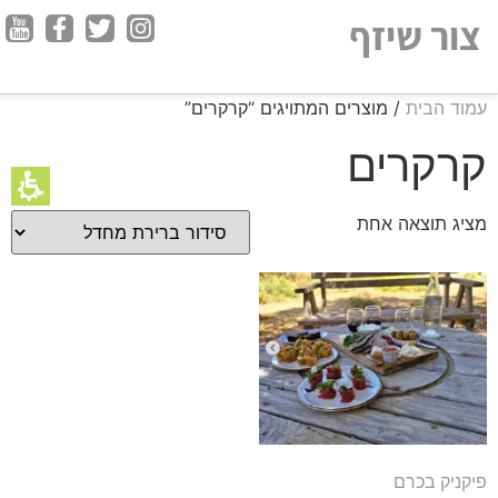
חילתו
צור שיזף
ל
ף
ינטרנט,
עמוד הבית
/ מוצרים המתויגים “קרקרים”
חץ
נטר
קרקרים
די
עבור
מציג תוצאה אחת
אזור
וכן
רכזי
פיקניק בכרם