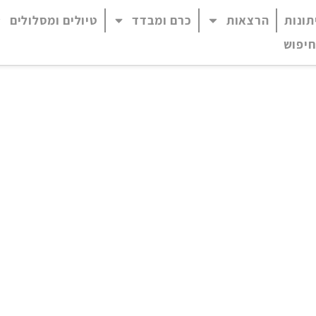
תונות
הרצאות
כרם ומבדד
טיולים ומסלולים
 נגיש (התפריט יפתח בחלונית פופ-אפ)
חיפוש