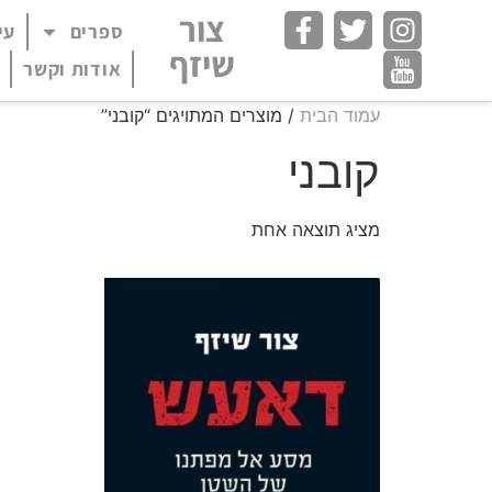
חילתו
צור
ספרים
עי
פתח תפריט במצב
ל
שיזף
ף
אודות וקשר
ינטרנט,
עמוד הבית
/ מוצרים המתויגים “קובני”
חץ
נטר
קובני
די
עבור
אזור
מציג תוצאה אחת
וכן
רכזי