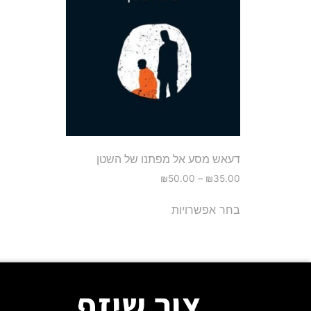
דעאש מסע אל מפתנו של השטן
₪
50.00
–
₪
35.00
בחר אפשרויות
צור שיזף