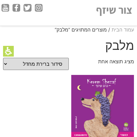
חילתו
צור שיזף
ל
ף
ינטרנט,
עמוד הבית
/ מוצרים המתויגים “מלבק”
חץ
נטר
מלבק
די
עבור
מציג תוצאה אחת
אזור
וכן
רכזי