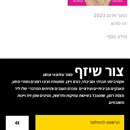
כנעני אדום 2023
₪
150.00
מידע נוסף
צור שיזף
סופר עיתונאי ונוסע
אקטיביסט חברתי וסביבתי, כורם ויינן. מסעותיו הניבו רומנים וספרי מסע,
מאבקים סביביתיים ועירוניים ומכרם הענבים והזיתים המדברי שלו ליד
מצפה רמון, שמעובד בשיטות עתיקות וחדשות, מגיעים שמן זית ויינות
משובחים.