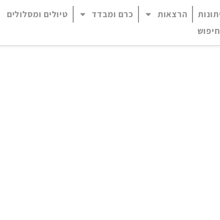
תונות
הרצאות
כרם ומבדד
טיולים ומסלולים
 נגיש (התפריט יפתח בחלונית פופ-אפ)
חיפוש