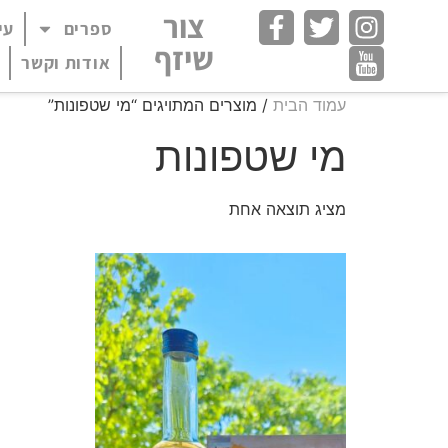
חילתו
צור
ספרים
עי
פתח תפריט במצב
ל
שיזף
ף
אודות וקשר
ינטרנט,
עמוד הבית
/ מוצרים המתויגים “מי שטפונות”
חץ
נטר
מי שטפונות
די
עבור
אזור
מציג תוצאה אחת
וכן
רכזי