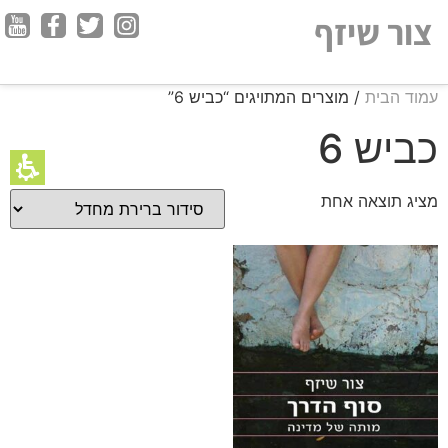
חילתו
צור שיזף
ל
ף
ינטרנט,
עמוד הבית
/ מוצרים המתויגים “כביש 6”
חץ
נטר
כביש 6
די
עבור
מציג תוצאה אחת
אזור
וכן
רכזי