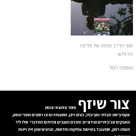
סוף הדרך מותה של מדינה
₪
79.00
הוספה לסל
צור שיזף
סופר עיתונאי ונוסע
אקטיביסט חברתי וסביבתי, כורם ויינן. מסעותיו הניבו רומנים וספרי מסע,
מאבקים סביביתיים ועירוניים ומכרם הענבים והזיתים המדברי שלו ליד
מצפה רמון, שמעובד בשיטות עתיקות וחדשות, מגיעים שמן זית ויינות