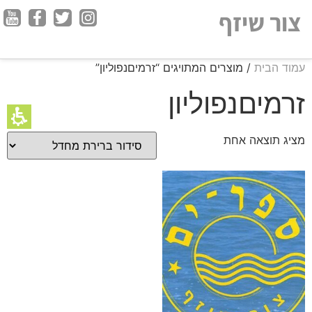
חילתו
צור שיזף
ל
ף
ינטרנט,
עמוד הבית
/ מוצרים המתויגים “זרמיםנפוליון”
חץ
נטר
זרמיםנפוליון
די
עבור
מציג תוצאה אחת
אזור
וכן
רכזי