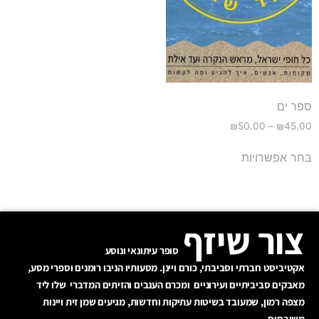
ספר ים
₪
50.00
–
₪
45.00
בחר אפשרויות
צור שיזף
סופר עיתונאי ונוסע
אקטיביסט חברתי וסביבתי, כורם ויינן. מסעותיו הניבו רומנים וספרי מסע,
מאבקים סביביתיים ועירוניים ומכרם הענבים והזיתים המדברי שלו ליד
מצפה רמון, שמעובד בשיטות עתיקות וחדשות, מגיעים שמן זית ויינות
משובחים.