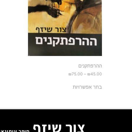
ההרפתקנים
₪
75.00
–
₪
45.00
בחר אפשרויות
צור שיזף
סופר עיתונאי 