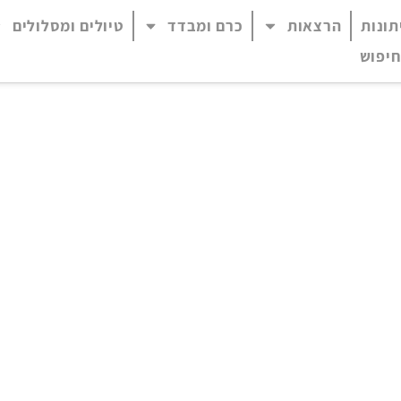
תונות
הרצאות
כרם ומבדד
טיולים ומסלולים
 נגיש (התפריט יפתח בחלונית פופ-אפ)
חיפוש