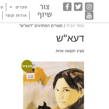
חילתו
צור
ספרים
עי
פתח תפריט במצב
ל
שיזף
ף
אודות וקשר
ינטרנט,
עמוד הבית
/ מוצרים המתויגים “דעא"ש”
חץ
נטר
דעא"ש
די
עבור
אזור
מציג תוצאה אחת
וכן
רכזי
מבצע!