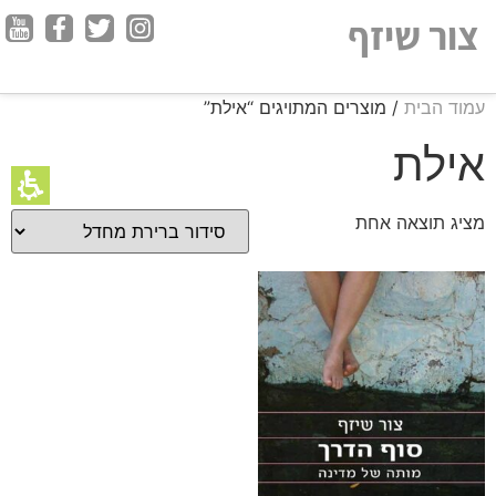
חילתו
צור שיזף
ל
ף
ינטרנט,
עמוד הבית
/ מוצרים המתויגים “אילת”
חץ
נטר
אילת
די
עבור
מציג תוצאה אחת
אזור
וכן
רכזי