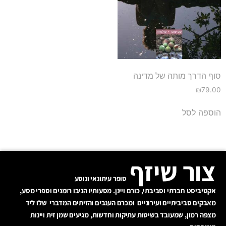
סוף הדרך מותה של מדינה
₪
79.00
הוספה לסל
צור שיזף
סופר עיתונאי ונוסע
אקטיביסט חברתי וסביבתי, כורם ויינן. מסעותיו הניבו רומנים וספרי מסע,
מאבקים סביביתיים ועירוניים ומכרם הענבים והזיתים המדברי שלו ליד
מצפה רמון, שמעובד בשיטות עתיקות וחדשות, מגיעים שמן זית ויינות