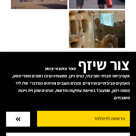
צור שיזף
סופר עיתונאי ונוסע
אקטיביסט חברתי וסביבתי, כורם ויינן. מסעותיו הניבו רומנים וספרי מסע,
מאבקים סביביתיים ועירוניים ומכרם הענבים והזיתים המדברי שלו ליד
מצפה רמון, שמעובד בשיטות עתיקות וחדשות, מגיעים שמן זית ויינות
משובחים.