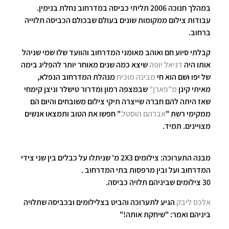
במהלך חנוכה 2006 תליתי כביסה במדרחוב נחלת בנימין.
עבודות צילום ממקומות שונים בעולם שבכולם הכביסה תלוייה
ברחוב.
קבלתי סיוע חם ואוהב מאומני המדרחוב והוועד שלו שמי שניהל
אותו היה
דניאל יופה
שיצא כמה שנים מאוחר יותר להפליג בימה
של יפו ושם הוא חי
מבינה מוכיח
מנהלת המדרחוב הנפלא,
מאיתי קינן
מ"פארן"
שבמצפה רמון ומדרור טישלר וניצן קימחי
שאז היתה להם חברה שייצרה תיקי צילום משובחים והיום הם
ממקימי רשת "
אברהם הוסטל.
" חפשו את הטוב ותמצאו אנשים
מצויינים. תמיד.
מבנה התערוכה: צילומים 2X3 מ' שניתלו על כבלים בין שני צידי
המדרחוב ועל ובין מרפסות בתי המדרחוב .
30 צילומים שביניהם תלויה כביסה.
אלכס ליבק
הגיע לתערוכה והביט בצלילומים ובכביסה שתלויה
ביניהם ואמר: "שיחקת אותה!"