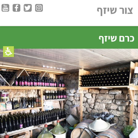
צור שיזף
כרם שיזף