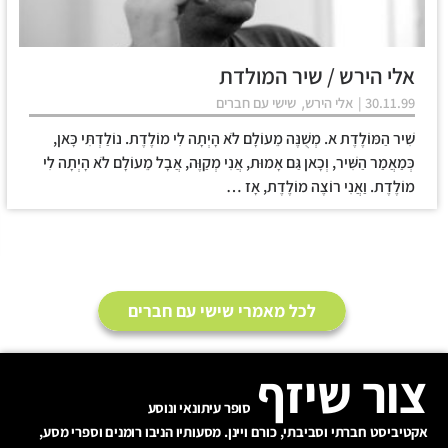
אלי הירש / שיר המולדת
,
30.11.99 |
אלי הירש
שישי עם חברים
שִׁיר הַמּוֹלֶדֶת א. מְשֻׁנֶּה מֵעוֹלָם לֹא הָיְתָה לִי מוֹלֶדֶת. נוֹלַדְתִּי כָּאן,
כְּמַאֲמַר הַשִּׁיר, וְכָאן גַּם אָמוּת, אֲנִי מְקַוֶּה, אֲבָל מֵעוֹלָם לֹא הָיְתָה לִי
מוֹלֶדֶת. וַאֲנִי רוֹצֶה מוֹלֶדֶת, אָז …
לכל מאמרי שישי עם חברים
צור שיזף
סופר עיתונאי ונוסע
אקטיביסט חברתי וסביבתי, כורם ויינן. מסעותיו הניבו רומנים וספרי מסע,