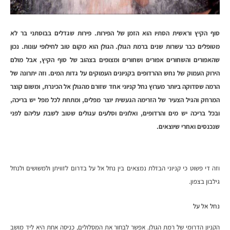
סוף הקיץ וראשית הסתיו הוא הזמן של הפירות. פירות שגדלים בבוסתני בר לא
מטופלים כבר עשרות שנים ברמת הגולן. הגולן הוא מקום טוב לחילופי עונות. נכון
שהאפורים והשחורים אפורים ושחורים ומצופים בצהוב של סוף הקיץ, אבל מולם
הירוק העמוק של נחש ההרדופים בקניונים העמוקים על גדות המים. וזה יתרונה של
הרמה שסדוקה ביותר מערוץ נחל קניוני אחד שזורם מהגולן אל הכינרת, ומשום קוצר
המרחק והגיל הצעיר של הזרימה הגעשית יוצר מפלים, ומתחת לכל מפל יש בריכה,
ובכל בריכה יש מים והרדופים, ואלונים וסלעים עגולים שטוב לשבת עליהם לפני
שנכנסים ואחרי שיוצאים.
וזה די פשוט כי קניוני הבזלת נמצאים בין נחל אל על בדרום לזוויתן ולמשושים ולנחל
גילבון בצפון.
נחל אל על
הקניון הדרומי של רמת הגולן. אפשר לבחור את המסלולים, כניסה אחת היא ליד מושב