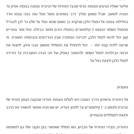
אליעד שאליו מגיעים מצומת כורסי שבצד המזרחי של הכינרת וצפונה בצומת אפיק עד
הפניה למושב. שביל מסומן מוליך דרך בוסתנים ומעל מפל נאה בפני עצמו ויורד
בתלילות צפונה אל המפל הלבן שניקרא כך משום שהוא נופל על סלע גיר לבן להבדיל
מהמפל השחור הנמצא 2 קילומטרים במעלה הזרם וחתור בבזלת. טיול אחר צוהריים
קטן יכול להיות למפל הלבן, לבריכה הנחמדה שבין ההרדופים והצימחיה החוגרת. מי
שרוצה ללכת קצת יותר – יכול להתחיל את המסלול ממושב אבני איתן, לחצות את
הרמה הבזלתית למפל השחור ולהמשיך באפיק ועל פני הגדה המערבית עד הירידה
למפל הלבן ולצאת באל על.
היהודיה
אל היהודיה והזוויתן הדרך הטובה היא לעלות מצומת יהודיה שבקצה הצפון מזרחי של
הכינרת ולנסוע כ- 7 קילומטרים עד לחניון יהודיה. יש שם חניה ואפשר להשאיר את הרכב
ולצאת למסלולים טבעתיים.
היהודיה, מצידו המזרחי של הכביש, הוא מסלול שאפשרי בפן הקצר שלו גם למשפחה