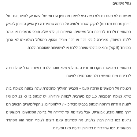
נחל משושים
אפשרות לא מסובכת ולא קשה היא לצאת מהחניון הדרומי של היהודיה, לחצות את נחל
זוייתן מתחת (מדרום) לנקיק השחור ולטפס על הרמה שמפרידה בין אפיק הזוויתן לאפיק
המשושים ולרדת לבריכת נחל משושים. אפשרות זו, למי שלא תופס טרמפים או אוהב
ללכת במיוחד, מצריכה 2 כלי רכב או רכב מוריד ואוסף. המסלול כשלעצמו לא ארוך
במיוחד (5 קמ') והוא טוב למי שאוהב ללכת או למשפחות שאוהבות ללכת.
המשושים מאפשר התקרבות זהירה גם למי שלא אוהב ללכת במיוחד אבל יש לו חיבה
לבריכות מים ומשושי בזלת שהתמצקו לאיטם.
הכניסה אל המשושים ארוכה מעט – הכביש המוליך מהכינרת עולה צפונה מצומת בית
צידא (צומת הנמצאת 1.5 קמ מערבית לצומת יהודיה), יש לנסוע בו כ- 13 קמ ואז
לפנות מזרחה ודרומה ולנסוע בכביש סביר כ – 7 קילומטרים. 3 הקילומטרים הבאים הם
דרך פחות טובה, אפשרית, אבל בעדינות עד לידידה אל בריכת המשושים. המשושים
נראים כמו כוורת רבת צלעות. מה שמדגים שאם רוצים לצופף חומר הוא מסתדר
במשושים. כמו שהדבורים בכוורות יודעות מאז ומעולם.