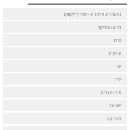
גיאורגיה,ארמניה – מדריך לקווקז
דרום אמריקה
הודו
טורקיה
יפו
ירדן
סיני ומצרים
ישראל
אפריקה