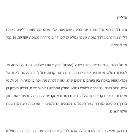
הדליות
נחל דליות הוא נחל נחמד עם בריכה שהכניסה אליו ממש מול צומת דליות. לצומת
דליות נוח להגיע דרך צומת מעלה גמלא (3 קמ' דרום מזרחה מצומת יהודיה). 16 קמ'
עד לעצירה.
מנחל דליות, אחרי רחצה עולה השביל (האדום) ומקיף את השלוחה, צועד על הרמה עד
למצפור גמלא. מי שרוצה סיפורי גבורה ובית כנסת קדום, יכול לרדת ולעלות לאתר של
גמלא שהוא באמת בין העתקים היפים שיש. ושוווה לקחת את יוסף בן מתתיהו לטיול. מי
שלא, יכול ללכת על הרמה למפלי גמלא. החלק התחתון גבוה ומרשים, החלק העליון הן
מקלחות רסיסים קרירות שמעליהן דואים נשרים שמקננים על הרמה. ובעורף המתחם,
בדרך המוליכה מזרחה לציר המפלים, נמצאים הדולמנים – המצבות העתיקות בנות
אלפי השנים.
גם כאן, מי שלא רוצה ללכת או לא אוהב ללכת, יכול להגיע עם רכב דרך ציר המפלים