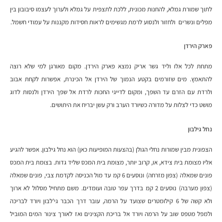
לתוך שמורת גמלא, להחנות מכונית, ללכת לתצפית על גמלא ולערוך לעצמו סיבובון בין
מפלים ונשרים ולחזור ולנסוע לרמת מגשימים לראות חסידות מקננות על עמודי חשמל.
פארק הירדן
מתחת לכל אלו וליד גשר אריק נמצא פארק הירדן. מקום מאורגן למי שלא רוצה
להתאמץ. מים שזורמים בקטע הנמוך של הירדן אל הכינרת, אפשרות לקחת אבוב
ולרדת עם הזרם עד השפך, ומקום לדייגי החכות לרדת אל שפך הירדן ולנסות לדוג
מושט כדי לצלות על מדורה כשיורד הערב ורק עשן יבריח את היתושים.
נחל גילבון
הצפונית מבין שמורות נחלי הגולן (בהצעות המופיעות כאן) הוא נחל גילבון. אפשר להגיע
אליו מצומת בית צידא, או, קרוב יותר, מצומת בית המכס שליד גדות. בצומת בית המכס
פונים שמאלה (צפון מזרחה) ונוסעים 6 קמ עד מול הכניסה לקדמת צבי, פונים שמאלה
(צפון מערבה) נוסעים 2 קמ בדרך עפר טובה ועומדים. משם מתחיל מסלול לא ארוך
ולא קשה של 6 קילומטרים שצועד על הרמה, עובר דרך הכבר גי'לבון ויורד לבריכה
ולמפל מטפס שוב על הרמה ויורד אל בריכת הקצינים ואז לאורך צינור המים המוביל