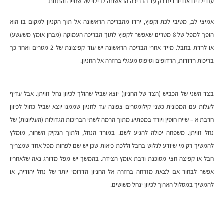
עם ילדים אם יורדים רק עד הבריכה הראשונה לבילוי של שחייה והתזות.
אמיצי לב, מטיבי לכת וקפוץ, ירדו מהבריכה הראשונה אל תוך הקניון למקום בו הוא
הופך למפל של 8 מטרים שאפשר לקפוץ לתוך הבריכה העמוקה (מבחן אומץ משעשע)
או לרדת בחבל. מייד אחרי הבריכה הראשונה יש עוד קפיצונת של 2 מטרים ואחר כך
בריכות רדודות, הרדופים וטיפוס מעגלי בחזרה אל החניון.
בצד השני של הכביש (הצד של החניון) יוצא שביל שהולך לכיוון נחל זוויתן. אבל עדיף
לעלות עם המכונית כשני קילומטרים צפונה עד לחניון שממנו יוצא שביל כחול לכיוון
חרבת א – שייח חוסין ויורד במפתיע מתוך הרמה לשתי הבריכות הגדולות (העליונות) של
נחל זוויתן. משפחה יכולה להגיע לשם. במורד הנחל, ולתוך הנקיק השחור, מומלץ
להמשיך רק מי שיודע לגלוש בחבל וללכת כיאות שכן יש שם לפחות מפל אחד שמצריך
חבל או קפיצה חצי מסוכנת ורבת אומץ הצידה. בהמשך יש מפל מדורג נאה שלאחריו
אפשר לבחור אם לצאת מזרחה בחזרה אל החניון הדרומי יותר של נחל יהודיה, או
להמשיך במסלול הארוך לכיוון ינחל משושים.