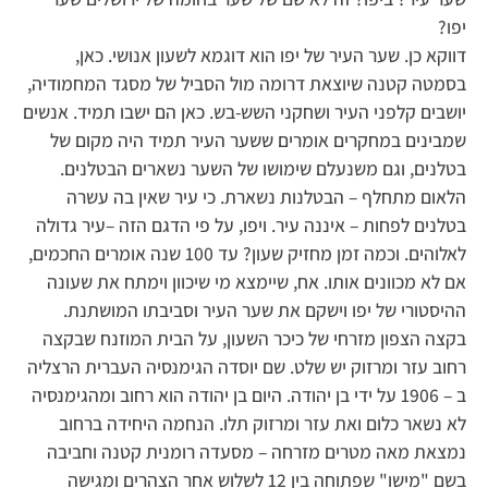
יפו?
דווקא כן. שער העיר של יפו הוא דוגמא לשעון אנושי. כאן,
בסמטה קטנה שיוצאת דרומה מול הסביל של מסגד המחמודיה,
יושבים קלפני העיר ושחקני השש-בש. כאן הם ישבו תמיד. אנשים
שמבינים במחקרים אומרים ששער העיר תמיד היה מקום של
בטלנים, וגם משנעלם שימושו של השער נשארים הבטלנים.
הלאום מתחלף – הבטלנות נשארת. כי עיר שאין בה עשרה
בטלנים לפחות – איננה עיר. ויפו, על פי הדגם הזה –עיר גדולה
לאלוהים. וכמה זמן מחזיק שעון? עד 100 שנה אומרים החכמים,
אם לא מכוונים אותו. אח, שיימצא מי שיכוון וימתח את שעונה
ההיסטורי של יפו וישקם את שער העיר וסביבתו המושתנת.
בקצה הצפון מזרחי של כיכר השעון, על הבית המוזנח שבקצה
רחוב עזר ומרזוק יש שלט. שם יוסדה הגימנסיה העברית הרצליה
ב – 1906 על ידי בן יהודה. היום בן יהודה הוא רחוב ומהגימנסיה
לא נשאר כלום ואת עזר ומרזוק תלו. הנחמה היחידה ברחוב
נמצאת מאה מטרים מזרחה – מסעדה רומנית קטנה וחביבה
בשם "מישו" שפתוחה בין 12 לשלוש אחר הצהרים ומגישה