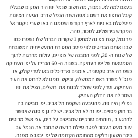
בעצם למה לא. נמכור, מה חשוב שנמל יפו היה המקום שבגללו
קיבל התפוז את השם ג'אפה ושזה הנמל שדרכו הגיעה הציונות
מיטלטלת באוניות לארץ הקודש ושממנו הובאו שערי ניקנור אל
המקדש בירושלים. למכור, מהר.
מהנמל, קצת צפונה למחסן 1 שקורות הברזל שלו נשמרו כמו
שבנו אותם הבריטים לפי מיטב המסורת התעשייתית המשובחת
של שנות ה- 30, לפני המבנה של צופי ים, עולות מדרגות לתוך
הסמטאות של יפו העתיקה. בשנות ה- 60 הכריזו על יפו העתיקה
כשמורה ארכיטקטונית. אומנים ואדריכלים באו לטדי קולק, אז
מנכ"ל משרד ראש הממשלה, וביקשו ממנו לא להרוס את העיר
העתיקה. וטדי, לפני שהלך לבנות את ירושלים, הציל את יפו
ושמר לה את החלק העתיק.
נפוליון היה פה. מהגיבעה נשקפת תל אביב. יפו מביטה בה
בריחוק מסויים. יפו זה לא תל אביב. יש לה גן פיסגה שאפשר
להרגע בו, תותחים טורקיים שמביטים על הים, עצי אשל מרוטים
עווד מעט תעבור למטה טיילת חדשה שתחבר את הנמל עם
כיכר השעון וחלקים מהחומה הקדומה של יפו יבצבצו ממנה.