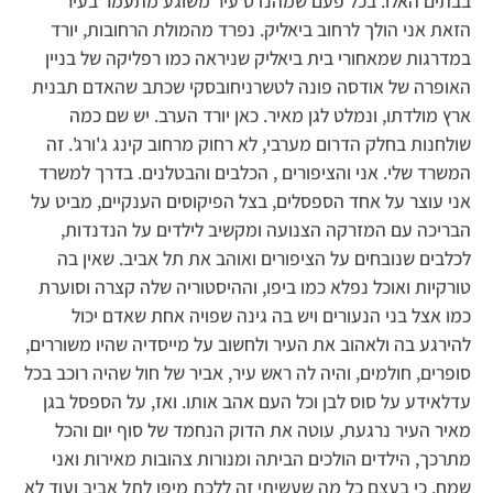
בבתים האלו. בכל פעם שמהנדס עיר משוגע מתעמר בעיר
הזאת אני הולך לרחוב ביאליק. נפרד מהמולת הרחובות, יורד
במדרגות שמאחורי בית ביאליק שניראה כמו רפליקה של בניין
האופרה של אודסה פונה לטשרניחובסקי שכתב שהאדם תבנית
ארץ מולדתו, ונמלט לגן מאיר. כאן יורד הערב. יש שם כמה
שולחנות בחלק הדרום מערבי, לא רחוק מרחוב קינג ג'ורג'. זה
המשרד שלי. אני והציפורים , הכלבים והבטלנים. בדרך למשרד
אני עוצר על אחד הספסלים, בצל הפיקוסים הענקיים, מביט על
הבריכה עם המזרקה הצנועה ומקשיב לילדים על הנדנדות,
לכלבים שנובחים על הציפורים ואוהב את תל אביב. שאין בה
טורקיות ואוכל נפלא כמו ביפו, וההיסטוריה שלה קצרה וסוערת
כמו אצל בני הנעורים ויש בה גינה שפויה אחת שאדם יכול
להירגע בה ולאהוב את העיר ולחשוב על מייסדיה שהיו משוררים,
סופרים, חולמים, והיה לה ראש עיר, אביר של חול שהיה רוכב בכל
עדלאידע על סוס לבן וכל העם אהב אותו. ואז, על הספסל בגן
מאיר העיר נרגעת, עוטה את הדוק הנחמד של סוף יום והכל
מתרכך, הילדים הולכים הביתה ומנורות צהובות מאירות ואני
שמח. כי בעצם כל מה שעשיתי זה ללכת מיפו לתל אביב ועוד לא