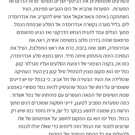
והסלעים שממשיכים את הכיפוף יוצרים מסתור מרוח הדרום של
הסערות. הסערות שהביא אל הים הטביעו ספינות, העיר
השתתקה באימה והאוראקאל אמר שיש להקריב את אנדרומדה
לים. בליל סערה נקשרה אנדרומדה אל הסלע שבפתח הנמל.
מתוך הגלים עמד להגיח הנחש הדרקוני ואז הגיע מהשמים
פרסאוס שהיה בדרכו מלוב במשימה אחרת, ראה את
אנדרומדה, חשב שזה בזבוז, כרת את ראש המפלצת, הציל את
הנסיכה היפה והתחתן איתה מייד. היום נמצא סלע אנדרומדה,
כמו אז, בקצה הצפוני של רצועת הסלעים ועליו מגדלור קטן.
נמל יפו הוא מקום מצוין להתחיל טיול קטן בין העיר העתיקה
שהולידה את העיר הצעירה של תל אביב. כי בנמל יפו יש דייגים
ששומרים על רוחו של הנמל שהפסיק להיות נמל מסחרי באמצע
שנות השישים של המאה העשרים עם פתיחתו של נמל אשדוד.
כמה מסעדות מסביב למעגן, דייגי חסקות שמוכרים דגים מתוך
הרשת בין שמונה לתשע בבוקר כל יום, וריח נחמד כמו שיש רק
בנמל. נמל יפו הוא גם המקום לחשוב על אטימותם של אלו
שרוצים למכור את הנמל הזה ליזמים כדי שאלו יוכלו לבנות
ולהעלים את כל הקסם הנחמד של המקום.