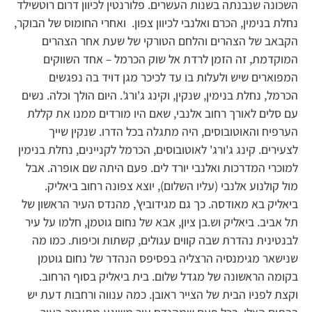
השכונה שנבנתה בשנות העשרים. פלורנטין לכיוון דרום רוטשילד
נחלת בנימין, הכרם ואלנבי לכיוון צפון. ואחרי החומוס של הבוקר,
הקבאב של הצהרים והלחם הטורקי של שעת אחר הצהרים
המוקדמת, זה הזמן לרדת אל שוק הכרמל – אחד השווקים
המפוארים שיש ולעלות בו עד לכיכר מגן דויד בה נפגשים
הכרמל, נחלת בנימין, שנקין, וקינג ג'ורג'. היום הולך וכלה. נשים
עם סלים לאורך רחוב אלנבי, שאם היו מורדים ממנו את קללת
הערפיח והאוטובוסים, היה מתגלה בכל הדרו. שנקין שייך
לצעירים. קינג ג'ורג' לאוטובוסים, הכרמל לקניינים, נחלת בנימין
למוכרי המדרכות ואלנבי יורד לים. פעם היתה שם אופרה. אבל
מול קולנוע אלנבי (עליו השלום), יוצא צפונה רחוב ביאליק.
ביאליק בא מאודסה. כך גם מגידוביץ', מהנדס העיר הראשון של
תל אביב. ביאליק וש.בן ציון, אבא של נחום גוטמן, חלמו על עיר
לבנטינית נהדרת שבה קווים עגולים, קשתות וכיפות. כמו מה
שנישאר מגימנסיה הרצליה בפסיפס הנהדר של נחום גוטמן
בקומה הראשונה של מגדל שלום. בית ביאליק בסוף הרחוב.
וקצת לפניו הבית של הצייר ראובן. כמה ענווה ורחבות דעת יש