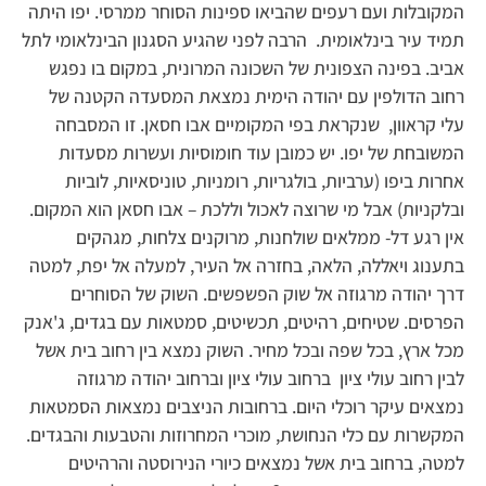
המקובלות ועם רעפים שהביאו ספינות הסוחר ממרסי. יפו היתה
תמיד עיר בינלאומית. הרבה לפני שהגיע הסגנון הבינלאומי לתל
אביב. בפינה הצפונית של השכונה המרונית, במקום בו נפגש
רחוב הדולפין עם יהודה הימית נמצאת המסעדה הקטנה של
עלי קראוון, שנקראת בפי המקומיים אבו חסאן. זו המסבחה
המשובחת של יפו. יש כמובן עוד חומוסיות ועשרות מסעדות
אחרות ביפו (ערביות, בולגריות, רומניות, טוניסאיות, לוביות
ובלקניות) אבל מי שרוצה לאכול וללכת – אבו חסאן הוא המקום.
אין רגע דל- ממלאים שולחנות, מרוקנים צלחות, מגהקים
בתענוג ויאללה, הלאה, בחזרה אל העיר, למעלה אל יפת, למטה
דרך יהודה מרגוזה אל שוק הפשפשים. השוק של הסוחרים
הפרסים. שטיחים, רהיטים, תכשיטים, סמטאות עם בגדים, ג'אנק
מכל ארץ, בכל שפה ובכל מחיר. השוק נמצא בין רחוב בית אשל
לבין רחוב עולי ציון ברחוב עולי ציון וברחוב יהודה מרגוזה
נמצאים עיקר רוכלי היום. ברחובות הניצבים נמצאות הסמטאות
המקשרות עם כלי הנחושת, מוכרי המחרוזות והטבעות והבגדים.
למטה, ברחוב בית אשל נמצאים כיורי הנירוסטה והרהיטים