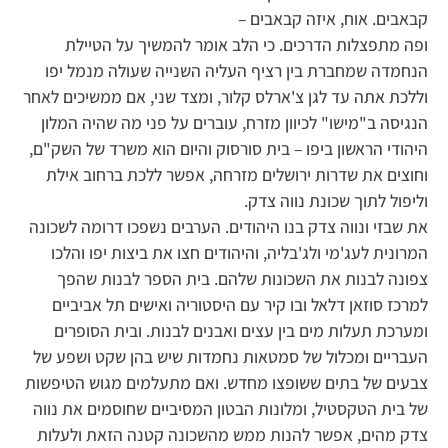
קבאבים. אוח, איזה קבאבים –
ופה מתפצלות הדרכים. כי הלב אומר להמשיך על הטיילת
הנחמדה שמחברת בין רציף העליה השנייה שעולה מנמל יפו
וללכת אתה עד לגן צ'ארלס קלור, ומצד שני, אם ממשיכים לאחר
הנגיסה ב"מישו" לכיוון מזרח, עוברים על פני מה שהיה המלון
היהודי הראשון ביפו – בית סורסוק והיום הוא משרד של השק"ם,
וחוצים את שדרות ירושלים מזרחה, אפשר ללכת ברחוב אילת
וליפול לתוך שכונת נווה צדק.
את שבזי ונווה צדק בנו היהודים. הערבים נשפכו דרומה לשכונה
המרונית לעג'מי ולג'בליה, והיהודים חצו את ביצות יפו והלכו
צפונה לבנות את השכונות שלהם. בית הספר לבנות שהפך
למרכז סוזאן דלאל ובו קיר עם היסטוריה ואישים תל אביביים
ומערכת תעלות מים בין עצים ואבנים לבנות. ובית הסופרים
העבריים ומכלול של סמטאות נחמדות שיש בהן שקט ושפע של
צבעים של בתים ששופצו מחדש. ואם מתעלמים מגוש הטיפשות
של בית הטקסטיל, ומלונות הבטון המסיביים שחוסמים את נווה
צדק מהים, אפשר להנות ממש מהשכונה קטנה הזאת ולעלות