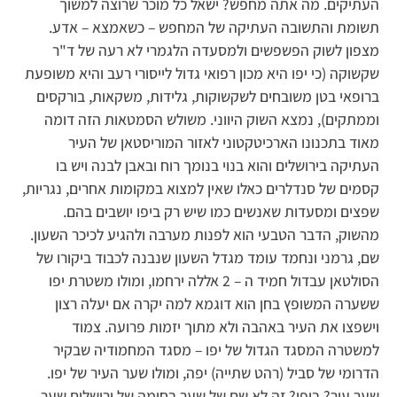
העתיקים. מה אתה מחפש? ישאל כל מוכר שרוצה למשוך
תשומת והתשובה העתיקה של המחפש – כשאמצא – אדע.
מצפון לשוק הפשפשים ולמסעדה הלגמרי לא רעה של ד"ר
שקשוקה (כי יפו היא מכון רפואי גדול לייסורי רעב והיא משופעת
ברופאי בטן משובחים לשקשוקות, גלידות, משקאות, בורקסים
וממתקים), נמצא השוק היווני. משולש הסמטאות הזה דומה
מאוד בתכנונו הארכיטקטוני לאזור המוריסטאן של העיר
העתיקה בירושלים והוא בנוי בנומך רוח ובאבן לבנה ויש בו
קסמים של סנדלרים כאלו שאין למצוא במקומות אחרים, נגריות,
שפצים ומסעדות שאנשים כמו שיש רק ביפו יושבים בהם.
מהשוק, הדבר הטבעי הוא לפנות מערבה ולהגיע לכיכר השעון.
שם, גרמני ונחמד עומד מגדל השעון שנבנה לכבוד ביקורו של
הסולטאן עבדול חמיד ה – 2 אללה ירחמו, ומולו משטרת יפו
ששערה המשופץ בחן הוא דוגמא למה יקרה אם יעלה רצון
וישפצו את העיר באהבה ולא מתוך יזמות פרועה. צמוד
למשטרה המסגד הגדול של יפו – מסגד המחמודיה שבקיר
הדרומי של סביל (רהט שתייה) יפה, ומולו שער העיר של יפו.
שער עיר? ביפו? זה לא שם של שער בחומה של ירושלים שער