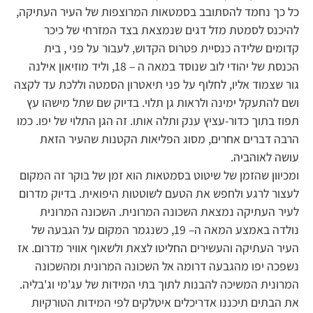
כל כך נחמד להסתובב בסמטאות המרוצפות של העיר העתיקה,
להיכנס לסמטת מזל דגים שנמצאת בצד המזרחי של כיכר
קדומים שלידה כנסיית פטרוס הקדוש, לעבור על פני , בית
הכנסת של יהודי לוב שנוסד במאה ה – 18, וליד מוזיאון אילנה
גור שצמוד אליו, לחלוף על פני תיאטרון הסמטה וללכת עד לקצה
ושם להתעקל ימינה ולראות גן תלוי. בדיוק שם שתל מישהו עץ
תפוז בתוך כדור-עציץ ענק ותלה אותו. זה הגן התלוי של יפו. כמו
הרבה דברים אחרים, מסוג הפליאות הקטנות שהעיר הזאת
עושה לאוהביה.
ומכיוון שהזמן של שיטוט בסמטאות הוא זמן של בוקר זה המקום
לעצור לרגע ולחפש את הטעם לשוטטות היפואית. בדיוק מדרום
לעיר העתיקה נמצאת השכונה המרונית. השכונה המרונית
נולדה באמצע המאה ה– 19, כשנגמר המקום על הגבעה של
העיר העתיקה והעשירים החליטו לצאת ולשאוף אוויר מדרום. אז
נשפכה יפו מהגבעה דרומה אל השכונה המרונית ומהשכונה
המרונית המשיכה להבנות לתוך בתי המידות של עג'מי וג'בליה.
את הבתים תיכננו אדריכלים איטלקים לפי המידות הטורקיות