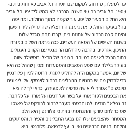
עד למעלה, מזרחה, למקום שבו יוסדה תל אביב כאחוזת בית ב-
1909. תל אביב בת 90 השנה. הרבה? לא ממש ליד יפו. תל אביב
היא החלום הצעיר של יפו. עיר שקמה מתוך החולות. ומה יפה
בה? בעיקר החול. כי את גימנסיה הרצליה שהתחילה ליד השעון
והיתה קצה הרחוב של אחוזת בית, קברו תחת מגדל שלום
בשנות השישים של המאה העשרים. ככה ניראה השלום במזרח
התיכון. אגרסיבי בהרבה מהחלום הרומנטי עם הקווים העגולים.
רחוב הרצל לא יפה במיוחד והצומת של הרצל ורוטשילד שווה
בעיקר בלילה עם שפע הפאבים והמסעדות ומכיון שההליכה היא
של יום, אפשר במקום הזה להחליט לסגת דרומה לכיוון פלורנטין
כדי לבדוק מה יש בחנויות התבלינים ברחוב לוינסקי. אלו לימונים
מיובשים" אמרה לי אישה פרסיה לא צעירה, וכדאי לך להוציא
את הבפנים ולפזר אותו על בשר ועל דגים ועל אורז ועל כל דבר.
זה נפלא." הודיתי לה והבטתי מעבר לרחוב לבורקס של פאנסו
שמוכר לחם טורקי והתנחמתי בזית כי פלורנטין היא הלב
המסחרי שהצבעים שלו הם צבעי התבלינים והפירות והמתוקים
והלחם וחניות הרהיטים ואין בו עץ לרפואה. פלורנטין היא