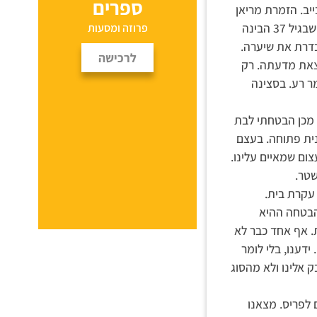
ספרים
בייב. הזמרת מריאן
פיית'פול שרה בשיר הנושא של הסרט היפה הזה על עקרת הבית המשועממת, שבגיל 37 הבינה
פרוזה ומסעות
בדרת את שיערה.
לרכישה
וצאת מדעתה. רק
ר רע. בסצינה
 מכן הבטחתי לבת
מכונית פתוחה. בעצם
ום שמאיים עלינו.
 עקרת בית.
ההבטחה ההיא
. אף אחד כבר לא
ידענו, בלי לומר
ק אלינו ולא מהסוג
 לפריס. מצאנו