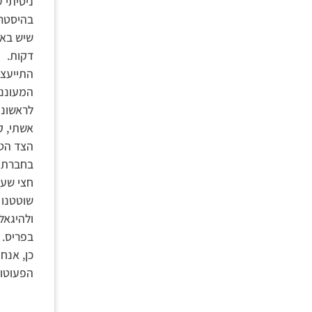
ניסיתי 
בהיסטרי
שיש באח
דקות.
התייעצנ
המעונני
לראשונה
אשתי, ק
הצד הטו
בחברת ה
חצי שעה
שוטטנו 
ולהיגאל
בפריס.
כן, אנח
הפעוטות