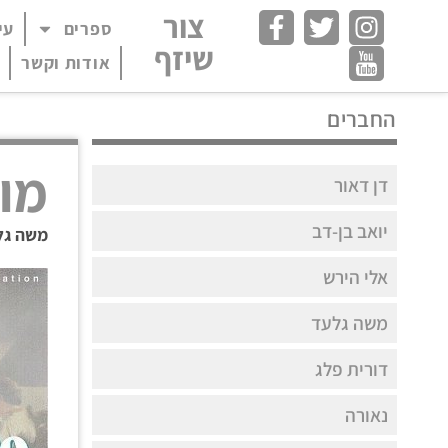
צור
ספרים
עי
פתח תפריט במצב
שיזף
אודות וקשר
החברים
מונ
דן דאור
יואב בן-דב
משה גל
אלי הירש
משה גלעד
דורית פלג
נאורה