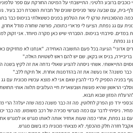
י כוכבים ברובע הלטיני. התיישבתי על המיטה החורקת עם ספר טלפונים
ף-בית, עם שבעה עשר סניפים שונים של חברות השכרת רכב בעיר. גש
כמה מהסוכנויות טרקו לי את הטלפון בפנים כששאלתי בנימוס כבר בת
נית עם גג נפתח. הציעו לי פרארי כתומה, פורשה שחורה מודל אחרון, 
 במדים. סירבתי בנימוס. הסברתי שיש כאן מקרה מיוחד. אני זקוק למ
 גג נפתח.
ם אדוני" הגיעה בכל פעם התשובה האחידה. "אנחנו לא מחזיקים כאלה
ריביירה, בניס או בקאן. שם יש להם ראש לשטויות האלה."
וים התייאשתי. אשתי ניסתה להציע שאולי נדחה את זה לקיץ בשנה ה
כבר משנה? אז נעשה את זה בהזדמנות אחרת. אל תיקח ללב."
ף בפניה הספיק לי כדי להבין שאם אני לא מוצא עכשיו מכונית עם גג
וסלבי הראשון שהיא פוגשת ושבשארית חיי העלובים תלווה אותי תחושת כ
רעלת המזון שבוא תבוא.
הכספי ירד מן הפרק לחלוטין. מה זה כבר משנה כמה שזה יעלה? הרי מד
 מחיר. ניסיתי לדבר עם כמה מגרשי מכירה של רכב משומש. מה כבר יכו
עם גג נפתח, אחרי כמה שעות אחזיר אותה לאותו מגרש או למגרש אחר
אקבל חזרה חלק מהכסף. לא מצאתי מכונית כזו בשום מגרש.