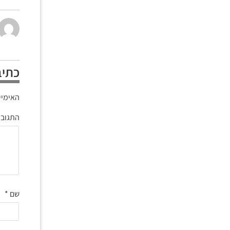
כתיב
האימיי
התגוב
שם
*