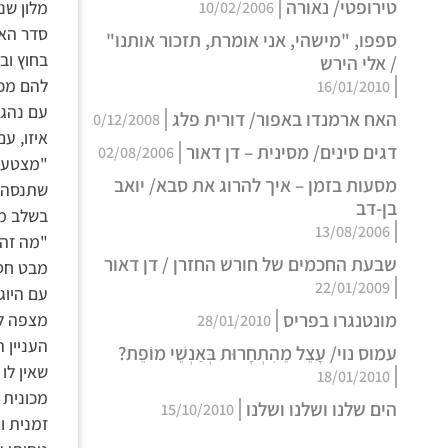
טירופטי/ נאורה
מלון שנ
10/02/2006
סדר האל
ספפו, "מישהי, אני אומרת, תזכור אותנו"
בחוץ וב
/ אלי הירש
להם מכו
16/01/2010
עם נהגת
האח ארמנדו באפור/ דורית פלג
10/12/2008
איזו, עם
דגים סינים/ מסינית – דן דאור
02/08/2006
"מצטערי
מסעות בזמן – איך להרוג את סבא/ יואב
שתנסה ב
בן-דב
בשלב מס
13/08/2006
"מה זה 
שבעת החכמים של חורש החזרן / דן דאור
מבט חטו
22/01/2009
עם היוג
מונטנגרו בפריס
מצפה לה
28/01/2010
העניין 
עמוס נוי/ עָצֵל מֵהִתְחָרוּת בְּאַנְשֵׁי מוֹפֵת?
שאין לו
18/01/2010
מכונית 
הים שלנו ושלנו ושלנו
15/10/2010
זמנית ו