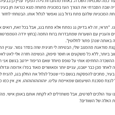
עוד כמה סוכנויות השכרה. באחת מהחברות גילה הפקיד עניין כן בבעיה
ה שבה הסברתי את הצורך העז במכונית פתוחה מצא כנראה חן בעיניו.
ת המכוניות שלהם פתח גדול בגג ואפשר לגלול אותו. הבטחתי לחזור א
ו. "תראי, זה לא בדיוק גג נפתח אלא פתח בגג, אבל בכל זאת, רואים 
ם והעניין עם השערות שמתבדרות ברוח החמה (בחוץ ירדה הטמפרטור
 באותה שנה) פתור לחלוטין".
צת מודאגת מהמצב שלי, הבטיחה לי חגיגית שזה בסדר גמור. עניין ה
ב ביותר, ללא כל משקעים או חוסר סיפוק. הנשימה חזרה אלי לאט ל
השכרה החתימו אותי על טופס מיוחד שאם הריפוד יירטב בגשם אני חי
 לאחר מכן כבר ישבנו, עניים יותר ומאושרים מאוד בפז'ו אדומה וגדול
בעיר, מחכים להפסקות בגשם כדי שנוכל לגלול את החלון בגג, להניח ל
 לנצח מסכנת השיעמום שמאיימת עלינו. יוהוהוהוהוהוהו. אין, אין כמו 
נו עוד הולכים לסרטים, אבל משתדלים לא לקחת אותם באופן אישי. מה ל
 האלה של השוודים?