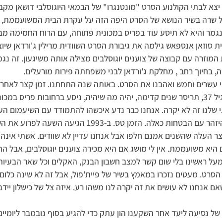
ב-1981 יצא לבתי הקולנוע הסרט "מונטנגרו" של הבמאי היוגוסלבי דושאן מק
גמר והיא לא תיסע עוד בפריס במכונית פתוחה, עם הרוח החמימה מ
 סוזאן אנספאש גילמה את גיבורת הסרט השוודית מרילין ג'ורדאן שי
 המוזרה עם קבוצה של צוענים יוגוסלבים מצילה אותה משיגעון. זה נגמ
, בחיוך רחב , מחלקת ג'ורדאן לבני משפחתה פירות מורעלים.
ני עשרים וחמש ואהבנו את הסרט. באותה שנה התחתנו. זמן קצר לאחר
זוגי שבגיל 37, תריסר שנים קדימה, יהיה מה שיהיה, ניסע ברחובות פריס ב
שלנו זה לא יקרה. אנחנו כבר נדע איכשהו להתמודד עם השיעמום העצ
עם הבטחות כאלה. הזמן טס. ב-1993 הגיעה השעה לפרוע את השטר.
צר העלה שהשנים אמנם חלפו אבל אנחנו עדיין לא שוודים. אשתי אינה
היא משועממת. אין לי מושג אם היא מכירה צוענים יוגוסלבים, אבל 
על ראשינו בלי שום קשר למצב חשבון הבנק, האקלים וכל שאר הבעיות
הסרט. מעטים נזכרו במאמץ בשיר של פיית'פול, אבל זה לא שינה כלום. 
אם אנחנו לא עושים את זה יקרה לנו משהו רע. איזה צל של כישלון יידב
של נסיעה ליעד אחר השקענו הון עתק כדי להגיע בסוף נובמבר ליומיים