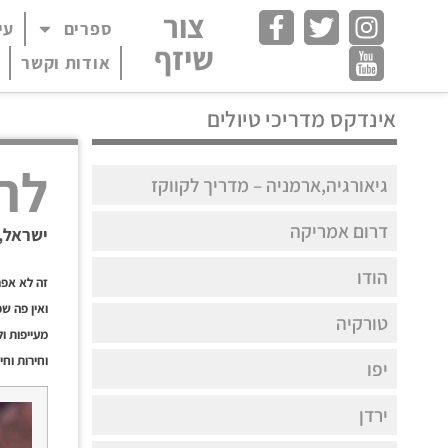
צור
ספרים
עי
פתח תפריט במצב
שיזף
אודות וקשר
אינדקס מדריכי טיולים
לר
גיאורגיה,ארמניה – מדריך לקווקז
דרום אמריקה
ישראל
,
הודו
זה לא אפר
ואין פה ש
טורקיה
מעייפות ו
וחירות וחי
יפו
ירדן