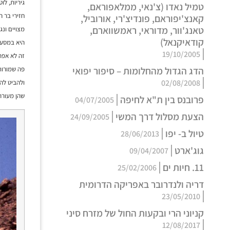
גיריות, לו
טמיל נאדו (צ'נאי, ממלאפוראם,
חזירי בר ה
קאנצ'יפוראם, פונדיצ'רי, אורוביל,
טאנג'וור, מדוראי, ראמשווארם,
מצויים ונג
קודאיקנאל)
היא במסעד
19/10/2005
זה לא אפר
הדג הגדול מהחלומות – סיפור יפואי
פה שמורות
02/08/2008
ולהביט להנ
שהן מעורר
פרובנס בין ת"א לחיפה
04/07/2005
הצעת מסלול דרך המשי
24/09/2005
טיול ב- יפו
28/06/2013
גוג'ארט
09/04/2007
11. חיות ים
25/02/2006
דריה ולנדרובר באפריקה הדרומית
23/05/2010
קניוני הרי ובקעות החול של מזרח סיני
12/08/2017