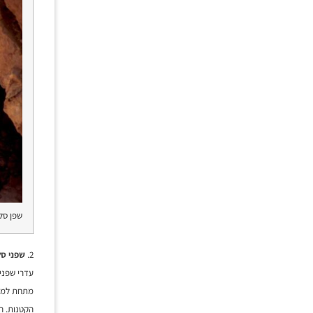
שפן סל
2.
שפני סל
עדרי שפני
מתחת למער
הקטנות. ה