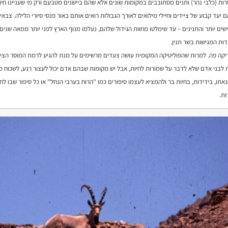
טרות (כלבי נהר) ותנים מסתובבים במקומות שונים אלא שהם ביישנים מטבעם ורק מי שעניינו חיו
ם יעד קבוע של ציידים וחיילי מילואים לאורך הגבולות רואים אותם באור פנסי סיורי הלילה. צבאי
ישים יותר והתנינים – עד שימלטו מחוות הגידול שלהם, נעלמו מנוף הארץ לפני יותר ממאה שנים
ות המגישות בשר תנין.
יקה פה. למרות שהפוליטיקה המקומית עושה צעדים מרשימים על מנת להגיע לרמת המוסר הציב
 לבני אדם שלא לדבר על שמורות לחיות, אבל יש מקומות שבהם אדם יכול לעצור רגע, לשכוח מ
אתו, בידידות, בחיות בר ולהמציא לעצמו סיפורים כמו "הרוח בערבי הנחל" או כל סיפור שבו לחי
ות.