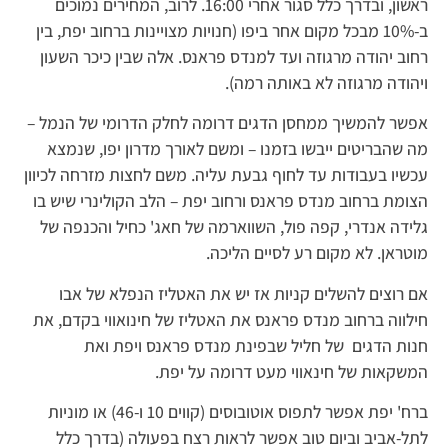
ראשון, ובדרך כלל סגור אחרי 16:00. לרוב, המחירים נמוכים
ב-10% מבכל מקום אחר ביפו (חנויות מצויינות ברחוב יפת, בין
רחוב יהודה מרגוזה ועד למנדס פראנס. אלה שבין כיכר השעון
ויהודה מרגוזה לא באותה רמה).
אפשר להמשיך ממחסן הדגים דרומה לחלק הדרומי של הנמל –
מה שהבריטים ייבשו בזמנו – ומשם לאורך מדרון יפו, שנמצא
עכשיו בעבודות עד לחוף גבעת עליה. משם לחצות מזרחה לכיוון
הצומת ברחוב מנדס פראנס ורחוב יפת – הלב הקולינרי שיש בו
גלידה אנדרי, קפה פול, השווארמה של חאג' כחיל והכנפה של
מוטראן. לא מקום רע לסיים הליכה.
אם רוצים להשלים קניות אז יש את האטליז הנפלא של אבו
חילווה ברחוב מנדס פראנס את האטליז של חינואווי בקדם, את
חנות הדגים של חליל שבפינת מנדס פראנס ויפת ואת
המשקאות של חינאווי מעט דרומה על יפת.
ברח' יפת אפשר לתפוס אוטובוסים (קווים 10 ו-46) או מוניות
לתל-אביב וביום טוב אפשר לראות רצח בפעולה (בדרך כלל