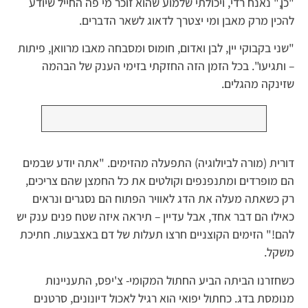
"כן," נאנח רדי, ויכולתי שלמוע שהוא זוכר מי פה החייל שיודע
להכין מרק מאבן ומי יצטרך לדאוג לשאר הדברים.
"שני בקבוקי יין, לבן ואדום, חומוס ומסבחה מאבו מרוואן, פיתות
– ותגיעו". בכל הזמן הזה החזקתי בזימי הענק של הבהמה
שזינקה מהגלים.
דורית (מורה לביולוגיה) התפעלה מהזימים. "אתה יודע שבמים
הם מופרדים ומתנפנפים וקולטים את כל החמצן שהם צריכים,
רק כשאתה מעלה את הדג לאוויר הפתוח הם נסגרים ונראים
כאילו הם דבר אחד, אבל עדיין – תיראה איזה שטח פנים ענק יש
להם!" הזימים הקוצניים חרצו תעלות של דם באצבעות. חתיכת
משקל.
כשחזרנו הביתה הביע החתול המקומי- צ'יפס, התעניינות
מנומסת בדג. כחתול יפואי הוא רגיל לאכול דיונונים, סרטנים