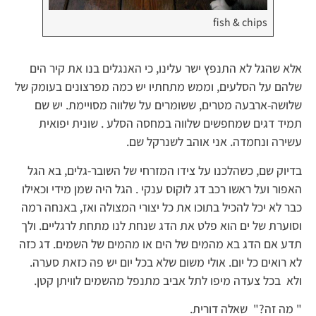
fish & chips
אלא שהגל לא התנפץ ישר עלינו, כי האנגלים בנו את קיר הים
שלהם על הסלעים, וממש מתחתיו יש כמה מפרצונים בעומק של
שלושה-ארבעה מטרים, ששומרים על שלווה מסויימת. יש שם
תמיד דגים שמחפשים שלווה במחסה הסלע . שונית יפואית
עשירה ונחמדה. אני אוהב לשנרקל שם.
בדיוק שם, כשהלכנו על צידו המזרחי של השובר-גלים, בא הגל
האפור ועל ראשו רכב דג לוקוס ענקי . הגל היה שמן מידי וכאילו
כבר לא יכל להכיל בתוכו את כל יצורי המצולה ואז, באנחה רמה
וסוערת של ים הוא פלט את הדג שנחת לנו מתחת לרגליים. ולך
תדע אם הדג בא מהמים של הים או מהמים של השמים. דג כזה
לא רואים כל יום. אולי משום שלא בכל יום יש פה כזאת סערה.
ולא בכל צעדה מיפו לתל אביב מתנפל מהשמים לוויתן קטן.
" מה זה?" שאלה דורית.