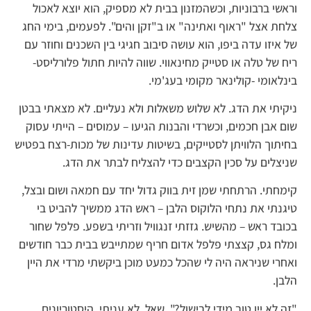
וראשי ברבוניות, וכשהמזנון בבית לא מספיק, הוא יוצא לאכול
צלחת אצל "ראוף ואתינה" או ב"זקן והים". לפעמים, בימי החג
של איזו עדה ביפו, הוא עושה סיבוב חגיגי בין השכנים וחוזר עם
ריח של טלה או סטייק מחינאווי. שווה להיות חתול פלורליסט-
בינלאומי -קולינאר מקומי בעג'מי.
ניקיתי את הדג. לא שלוש משאלות ולא נעליים. לא מצאתי בבטן
שום אבן חכמים, וכשרדי והבנות הגיעו – עמוסים – הייתי עסוק
בחיתוך הלוויתן לסטייקים, בשיטות עדינות של מכות-רצח בפטיש
שניצלים על סכין הקצבים כדי להצליח לבתר את הדג.
קימחתי. הרתחתי שמן זית בווק גדול יחד עם חמאה ושום ובצל,
טיגנתי את נתחי הלוקוס הלבן – ראש הדג ממשיך להביט בי
בכובד ראש – מהשיש. גזזתי זנגוויל וזריתי בשפע. פלפל שחור
ומלח גס, קצצתי פלפל אדום חריף שמתייבש בבית כבר חודשים
ואחרי שניראה היה לי שהכל כמעט מוכן ביקשתי מרדי את היין
הלבן.
"זה לא יין טוב מידי לבישול?", שאל. לא עניתי. היסטוריונים