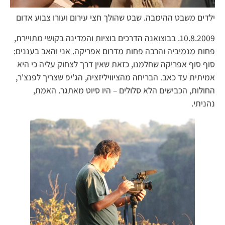
ילדים משבט ההימבה. שבט שהולך חצי עירום ועורו צבוע אדום
10.8.2009. בבוצואנה הדרכים בוציות והמדינה בקושי מתויירת,
פחות מנמיביה והרבה פחות מדרום אפריקה. אני והאב בעננים:
סוף סוף אפריקה שחלמנו, כזאת שאין דרך לצחוק עליה כי היא
אמיתית עד כאב. הבריחה מהציוויליזציה, הג'יפ שצריך לפנצ'ר,
החולות, הכבישים הלא סלולים – היו סיוט מאתגר. האמת,
נהניתי.