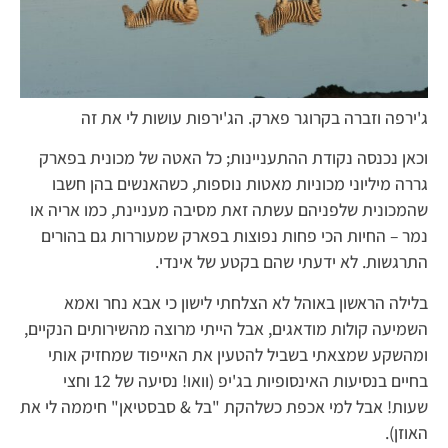
ג'ירפה וזברה בקרוגר פארק. הג'ירפות עושות לי את זה
וכאן נכנסה נקודת ההתעניינות; כל האטה של מכונית בפארק
גררה מיליוני מכוניות מאטות נוספות, כשהאנשים בהן חשבו
שהמכונית שלפניהם עשתה זאת מסיבה מעניינת, כמו אריה או
נמר – החיות הכי פחות נפוצות בפארק שמעוררות גם בהורים
התרגשות. לא ידעתי שהם בקטע של אינדי.
בלילה הראשון באוהל לא הצלחתי לישון כי אבא נחר ואמא
השמיעה קולות מודאגים, אבל הייתי מרוצה מהשירותים הנקיים,
ומהשקע שמצאתי בשביל להטעין את האייפוד שמחזיק אותי
בחיים בנסיעות האינסופיות בג'יפ (וואו! נסיעה של 12 וחצי
שעות! אבל למי אכפת כשלהקת "בל & סבסטיאן" חיממה לי את
האוזן).