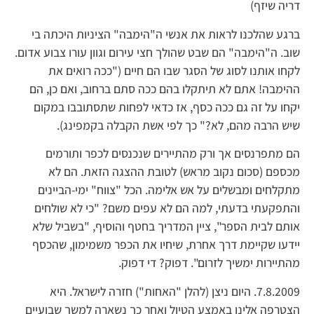
דריה שיזף)
ברגע שהלכנו לראות את אנשי ה"הימבה" הציניות היכתה בי
שוב. ה"הימבה" הם שבט שהולך חצי עירום וגוון עורו צבוע אדום.
לקחו אותנו לסוג של הסגר שבו הם חיים ("ככה רואים את
ההימבה! אתם לא תיתקלו בהם ככה סתם ברחוב, ואם כן, הם
יקחו על זה גם ככה כסף, אז כדאי לפחות שתסתובבו במקום
שיש הרבה מהם, לא?" כך לפי אשת הקבלה בקמפינג).
הם מתפרנסים אך ורק מהתיירים שנכנסים לכפר ותורמים
מכספם (סכום נקוב מראש) לטובת ההצגה הזאת. הם לא
מתקלחים ומבשלים על אש אלימה. הכל "צווח" ימי-הביינים
והתפקעתי בדעתי, למה הם לא עפים משם? "כי לא שולחים
אותם לבית הספר", ציין המדריך בחטף והוסיף, "בשביל שלא
יידעו שקיימת דרך אחרת, שיחיו את הכפר משמימון, שהכסף
מהתיירות ימשיך לזרום". דפוק? די דפוק.
7.8.2009. היום ניצן (להלן "האחות") חזרה לישראל. היא
הצטרפה אלינו באמצע הטיול ואחר כך נשארה למשך שבועיים