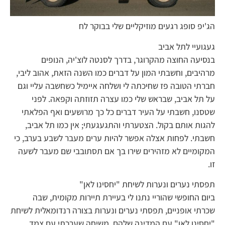
הג'יפ סופג רגעים מוזיקליים שלי בבוקר לח
געגועיי לתל אביב
בנסיעה החוצה מהקרוגר, בדרך לסנטה לוצ'יה, הנופים
מרהיבים, וחשבתי המון על דברים כמו השנה הזאת, אהוב ליבי,
חברתי הטובה פז שחיכתה לי ושלחה איימיל כשחשבה עליי וגם
על תל אביב, שבראש שלי כמו עצרה תזוזתה וקפאה. לפני
שטסנו, חשבתי על העיר דברים כל כך מרושעים ואף הפלאתי
להגות אותם בקול. הצטערתי והתגעגעתי; אין כמו תל אביב,
חשבתי. לפחות אצלה אפשר להיות ערים מעבר לשבע בערב, כי
המקומיים לא מזהירים שירו בך אם תסתובבי שם מעבר לשעה
זו.
תפסתי נערים ונערות לשיחת "יחסינו לאן"
ביום החופשי שהוריי נתנו לי בעיירת תיירות מקומית, שבה
שכרתי אופניים, תפסתי נערים ונערות בצורה רנדומאלית לשיחת
"יחסינו לאן" עם המדינה שלהם. משיחה שערכתי עם צמד