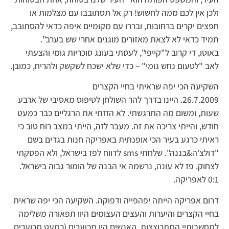
ולכן אין לכם ממה לחשוש! רק אל תסתובבו עם מצלמות או
חפצים יקרים ברחובות, ובררו עם מקומיים איפה כדאי להסתובב,
תמיד כדאי לא לצאת מאזורים מוגנים אחרי שש בערב".
באוטו, די קרוב ל"קייפי", לעסתי בעונג סוכריות גומי והצעתי
לאב "לטעום נחש גומי" – כדי שלא ישכח לשקשק ולהריח, כמובן.
השקיעה הכי יפה שראיתי בחיי הקצרים
26.7.2009. היינו בדרך להר השולחן לטיפוס מאסיבי של ארבע
שעות, ומשום מה התרגשתי. לא הזזתי את הרגליים כבר כמעט
חודש, והייתי צריכה את זה. מעבר לזה, הייתי במצב רוח טוב כי
ראיתי כרגע בעיר הכי אופנתית באפריקה חנות בגדים בשם
"דולצ'ה&בננה". שלחתי sms לדווח לפז בישראל, ולא הפסקתי
לצחוק. פז לא עונה, נרשמה אי הבנה של הומור גבוה בישראל.
0:1 לאפריקה.
דרום אפריקה הייתה יפהפייה ודפוקה. השקיעה הכי יפה שראית
בחיי הקצרים והיערות והעצים העצומים היוו תפאורה משלימה
למחשבותיי המתרוצצות. האנשים היו מכוערים (כמעט מכוערים