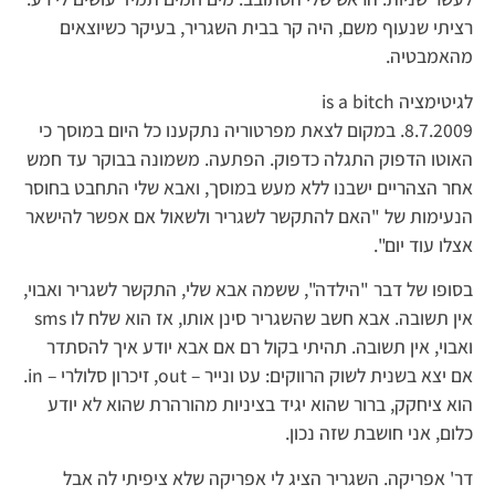
רציתי שנעוף משם, היה קר בבית השגריר, בעיקר כשיוצאים
מהאמבטיה.
לגיטימציה is a bitch
8.7.2009. במקום לצאת מפרטוריה נתקענו כל היום במוסך כי
האוטו הדפוק התגלה כדפוק. הפתעה. משמונה בבוקר עד חמש
אחר הצהריים ישבנו ללא מעש במוסך, ואבא שלי התחבט בחוסר
הנעימות של "האם להתקשר לשגריר ולשאול אם אפשר להישאר
אצלו עוד יום".
בסופו של דבר "הילדה", ששמה אבא שלי, התקשר לשגריר ואבוי,
אין תשובה. אבא חשב שהשגריר סינן אותו, אז הוא שלח לו sms
ואבוי, אין תשובה. תהיתי בקול רם אם אבא יודע איך להסתדר
אם יצא בשנית לשוק הרווקים: עט ונייר – out, זיכרון סלולרי – in.
הוא ציחקק, ברור שהוא יגיד בציניות מהורהרת שהוא לא יודע
כלום, אני חושבת שזה נכון.
דר' אפריקה. השגריר הציג לי אפריקה שלא ציפיתי לה אבל