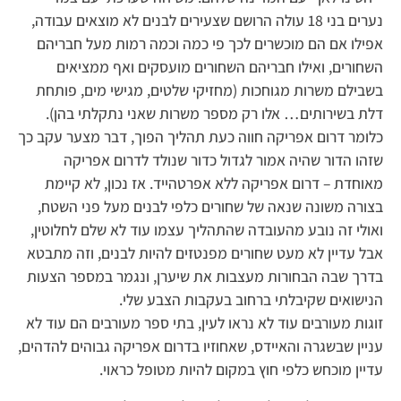
נערים בני 18 עולה הרושם שצעירים לבנים לא מוצאים עבודה,
אפילו אם הם מוכשרים לכך פי כמה וכמה רמות מעל חבריהם
השחורים, ואילו חבריהם השחורים מועסקים ואף ממציאים
בשבילם משרות מגוחכות (מחזיקי שלטים, מגישי מים, פותחת
דלת בשירותים… אלו רק מספר משרות שאני נתקלתי בהן).
כלומר דרום אפריקה חווה כעת תהליך הפוך, דבר מצער עקב כך
שזהו הדור שהיה אמור לגדול כדור שנולד לדרום אפריקה
מאוחדת – דרום אפריקה ללא אפרטהייד. אז נכון, לא קיימת
בצורה משונה שנאה של שחורים כלפי לבנים מעל פני השטח,
ואולי זה נובע מהעובדה שהתהליך עצמו עוד לא שלם לחלוטין,
אבל עדיין לא מעט שחורים מפנטזים להיות לבנים, וזה מתבטא
בדרך שבה הבחורות מעצבות את שיערן, ונגמר במספר הצעות
הנישואים שקיבלתי ברחוב בעקבות הצבע שלי.
זוגות מעורבים עוד לא נראו לעין, בתי ספר מעורבים הם עוד לא
עניין שבשגרה והאיידס, שאחוזיו בדרום אפריקה גבוהים להדהים,
עדיין מוכחש כלפי חוץ במקום להיות מטופל כראוי.