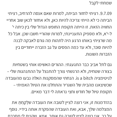
שמחתי לקבל
9.7.09. רציתי לחזור הביתה, למרות שאם אנסה להרחיב, רציתי
הביתה כי לא הייתי צריכה להיות כאן, ולא אחזור לכאן שוב אחריי
החוויה הזאת. זו הייתה תקופת החופש הגדול שלי בין כיתה י'
ל-י'א, ולא מספיק התעניינתי, למרות שהוריי חשבו שכן. אבל כל
מה שרציתי באותו הרגע היה לתהות מה גורם לאבקה לבנה
להיות סוכר, ולא עד כמה הפסים על גב הזברה ייחודיים בין
הזברות השונות.
גם לתל אביב כבר התגעגתי. ההורים האשימו אותי בשטחיות
בצורה שטחית, ולא הרגשתי צורך להתנצל על ההתנהגות שלי –
לגיטימציה is a bitch. הנחתי שהמסקנות האלה נבעו מהעובדה
שכשיצאנו מהבית של השגריר והתחלנו את הטיול האמיתי –
תקופת טיול של חודש וחצי נראתה לי דבר מאיים.
בהזדמנות זו, אני רוצה לציין לטובה את העובדה שלָקַחְתָּ את
המצלמה שלך, אבא, ואת העובדה שהפקרת אותה בידיי. נוסף
על כך, אני רוצה לציין לטובה גם אותך, אמא, שקנית לי מחברת