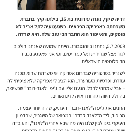
דריה שיזף, נערה עירונית בת 16,
בילתה
קיץ בחברת
משפחתה באפריקה הפראית. כשגעגועיה לתל אביב לא
פוסקים, והאייפוד הוא החבר הכי טוב שלה. היא שרדה .
5.7.2009, נחתנו ביוהנסבורג. הייתה שמועה שאנחנו הולכים
לגור אצל שגריר ישראל כמה ימים, ומי אני שאפגע בכבוד
הדיפלומטיה הישראלית.
לשגריר בפרטוריה שבדרום אפריקה יש משרתת שהוא מכנה
עוזרת, ופרטיות מעורערת. הוא הציג לי אפריקה שלא ציפיתי לה
– אבל שמחתי לקבל. הגענו אליו עם ג'יפ "לאנד-רובר" שכשיוּצר,
בהחלט היווה תחרות ראויה לדינוזאורים.
החנינו את ג'יפ ה"לאנד-רובר" העתיק, שהיה יותר עצמות
מריפוד, ליד ה"לאנד-קרוזר" המפואר של השגריר, שהדמיון
העיקרי בינו לבין שלנו היה מה שבא אחרי ה"לאנד", והעובדה
שעל שניהם לא הייתי מוציאה אגורה (קופסאות מזהמות