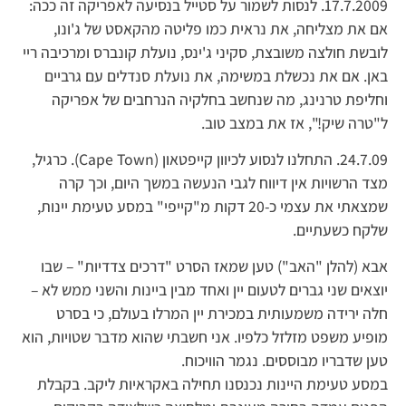
17.7.2009. לנסות לשמור על סטייל בנסיעה לאפריקה זה ככה:
אם את מצליחה, את נראית כמו פליטה מהקאסט של ג'ונו,
לובשת חולצה משובצת, סקיני ג'ינס, נועלת קונברס ומרכיבה ריי
באן. אם את נכשלת במשימה, את נועלת סנדלים עם גרביים
וחליפת טרנינג, מה שנחשב בחלקיה הנרחבים של אפריקה
ל"טרה שיק!", אז את במצב טוב.
24.7.09. התחלנו לנסוע לכיוון קייפטאון (Cape Town). כרגיל,
מצד הרשויות אין דיווח לגבי הנעשה במשך היום, וכך קרה
שמצאתי את עצמי כ-20 דקות מ"קייפי" במסע טעימת יינות,
שלקח כשעתיים.
אבא (להלן "האב") טען שמאז הסרט "דרכים צדדיות" – שבו
יוצאים שני גברים לטעום יין ואחד מבין ביינות והשני ממש לא –
חלה ירידה משמעותית במכירת יין המרלו בעולם, כי בסרט
מופיע משפט מזלזל כלפיו. אני חשבתי שהוא מדבר שטויות, הוא
טען שדבריו מבוססים. נגמר הוויכוח.
במסע טעימת היינות נכנסנו תחילה באקראיות ליקב. בקבלת