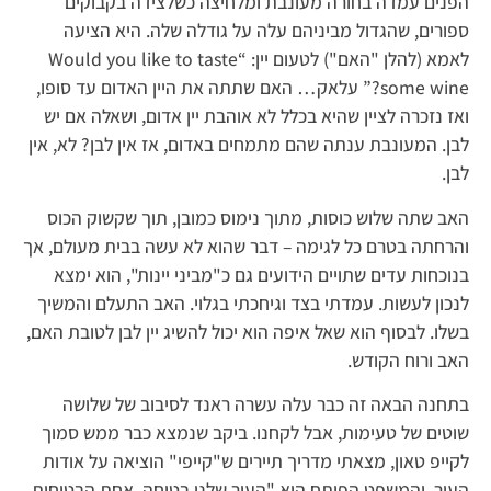
הפנים עמדה בחורה מעונבת ומלחיצה כשלצידה בקבוקים
ספורים, שהגדול מביניהם עלה על גודלה שלה. היא הציעה
לאמא (להלן "האם") לטעום יין: “Would you like to taste
some wine?” עלאק… האם שתתה את היין האדום עד סופו,
ואז נזכרה לציין שהיא בכלל לא אוהבת יין אדום, ושאלה אם יש
לבן. המעונבת ענתה שהם מתמחים באדום, אז אין לבן? לא, אין
לבן.
האב שתה שלוש כוסות, מתוך נימוס כמובן, תוך שקשוק הכוס
והרחתה בטרם כל לגימה – דבר שהוא לא עשה בבית מעולם, אך
בנוכחות עדים שתויים הידועים גם כ"מביני יינות", הוא ימצא
לנכון לעשות. עמדתי בצד וגיחכתי בגלוי. האב התעלם והמשיך
בשלו. לבסוף הוא שאל איפה הוא יכול להשיג יין לבן לטובת האם,
האב ורוח הקודש.
בתחנה הבאה זה כבר עלה עשרה ראנד לסיבוב של שלושה
שוטים של טעימות, אבל לקחנו. ביקב שנמצא כבר ממש סמוך
לקייפ טאון, מצאתי מדריך תיירים ש"קייפי" הוציאה על אודות
העיר, והמשפט הפותח הוא "העיר שלנו בטוחה, אחת הבטוחות