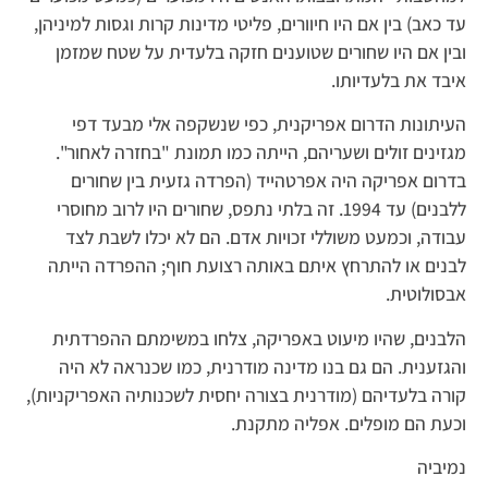
עד כאב) בין אם היו חיוורים, פליטי מדינות קרות וגסות למיניהן,
ובין אם היו שחורים שטוענים חזקה בלעדית על שטח שמזמן
איבד את בלעדיותו.
העיתונות הדרום אפריקנית, כפי שנשקפה אלי מבעד דפי
מגזינים זולים ושעריהם, הייתה כמו תמונת "בחזרה לאחור".
בדרום אפריקה היה אפרטהייד (הפרדה גזעית בין שחורים
ללבנים) עד 1994. זה בלתי נתפס, שחורים היו לרוב מחוסרי
עבודה, וכמעט משוללי זכויות אדם. הם לא יכלו לשבת לצד
לבנים או להתרחץ איתם באותה רצועת חוף; ההפרדה הייתה
אבסולוטית.
הלבנים, שהיו מיעוט באפריקה, צלחו במשימתם ההפרדתית
והגזענית. הם גם בנו מדינה מודרנית, כמו שכנראה לא היה
קורה בלעדיהם (מודרנית בצורה יחסית לשכנותיה האפריקניות),
וכעת הם מופלים. אפליה מתקנת.
נמיביה