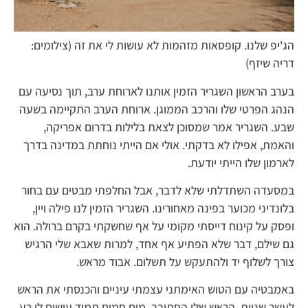
הג'יפ שלנו. קופסאות מזהמות לא עושות לי את זה (צילומים:
דריה שיזף)
בערב הראשון השגריר הזמין אותנו לארוחת ערב, תוך נסיעה עם
הנהג הפרטי שלו והרכב הממוגן. ארוחת הערב התקיימה בשעה
שבע. השגריר אמר שמסוכן לצאת בלילות בדרום אפריקה,
והאמת, אפילו לא בדקתי. אולי אם הייתי נוחתת במדינה בדרך
לארמון שלו הייתי יודעת.
במסעדה השתדלתי שלא לדבר, אבל החלפתי מבטים עם בחור
בלונדיני מכוער בפינה מאחורינו. השגריר הזמין לנו פילה ויין,
ופסק על קינוח דייסתי מקומי על אף שחשקתי בקרם ברולה. הוא
גם שילם, דבר שלא הפתיע אף אחד, למרות שאבא שלי הרגיש
צורך לשלוף יד ולהתעקש על תשלום. אבוד מראש.
באמבטיה עם הטוש האימתני עצמתי עיניים והכנסתי את הראש
לעשר שניות. הראש שלי הסתובב. מים חמים תמיד עושים לי רע.