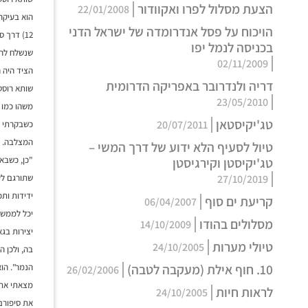
הצעת מסלול לפרו ואקוודור
22/01/2008
הויכוח על פסל אנדרומדה של ישראל הדני
12) דרך
בכניסה לנמל יפו
שנשלח להת
02/11/2009
הציד היה 
דריה ולנדרובר באפריקה הדרומית
שותא רוסט
23/05/2010
משהו כמו 
טג'יקיסטאן
20/07/2011
המצלבה. ה
טיול לסעיף הלא ידוע של דרך המשי –
טג'יקיסטן וקירגיסטן
27/10/2019
שתורגם לע
ידידות ותכ
קריעת ים סוף
06/04/2007
יכל לממש 
מסלולים בהודו
14/10/2009
יצירות בגא
טיולי מערות
24/10/2005
בה, ולכן ה
10. חוף אילת (מעקבה לטבה)
הנמר". הו
26/02/2006
מצאתי את 
לראות חיות
24/10/2005
את סיפורם