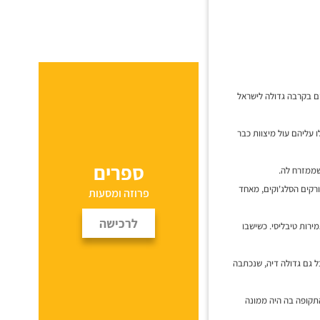
ים בקרבה גדולה לישראל
עליהם עול מיצוות כבר
ספרים
שממזרח לה.
ל גאורגיה העצמאית בראשית המאה ה-12 ונלחם נגד הטורקים הסלג'וקים, מאחד
פרוזה ומסעות
לרכישה
ירות טיבליסי. כשישבו
בל גם גדולה דיה, שנכתבה
התקופה בה היה ממונה