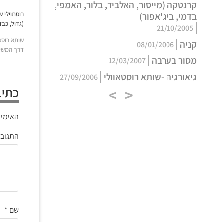
קרנטקה (מייסור, האלביד, בלור, האמפי,
בדמי, ביג'אפור)
(גדול, כבד
21/10/2005
שותא רוסטא
קניה
08/01/2006
דרך המשי –
מסור בערבה
12/03/2007
גיאורגיה -שותא רוסטאוולי
27/09/2006
כתיב
>
<
האימיי
התגוב
שם
*