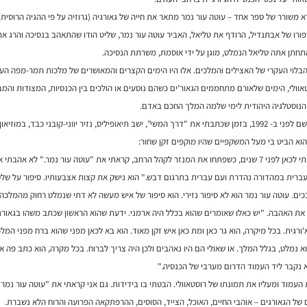
 ספורו של אבתנדיל, הרודף את טליאל, האביר עוטה עור נמר, שליט הודו שהתאהב בנסיכה והרג א
חתן אתה טליאל הנמלט, מוגן על ידי אוסמת, משרתת הנסיכה.
הבלוי העקרי של האצילים והמלכים. אלו היו הימים הקצרים והמאושרים של מלכות תמר-מפה ה
אוולי, הימים שלאורם מתחממים הגאור'ים כשהם נוסעים או הולכים בין הכנסיות, המצודות והמב
הנוסטלגיה היהודית לימי שלמה המלך החכם באדם.
כשבקרתי שם לפני ב- 1992, בזמן שכתבתי את "דרך המשי", ישב תיאופיליס, נזיר יווני-קובני כבד, במוז
וא הביט בי מעל המשקפיים שהיו מוקפים זקן שחור:
"כן, כשבאתי לכאן לפני 7 שנים, כשפתחו את המנזר לקהל הרחב, קראתי את "עוטה עור נמר." לא אה
ברית במהדורה נהדרת ועם עברית בתרגום דבש." הוא נישק את קצות אצבעותיו. סיפור על שלטו
כים. עוטה עור נמר הוא לא סיפור נזירי. הוא סיפור של איש מעשה לא דתי שנמלט רחוק מהמלכה 
את האהבה. "יש כאלו שאומרים שהוא בכלל היה ארמני. ידעת שהוא הראשון שכתב משהו בגאורגי
'ורגית. בכל מיקרה, הוא גר כאן ומת כאן איש זקן מאוד. הוא בא לכאן מפני שהוא ברח מפני המ
וא נמלט, בגלל המלך. או שאולי הם היו נאהבים ולכן היה צריך לברוח. בכל מקרה, הוא כתב פה 
א נקבר ליד העמוד הדרום מערבי של הכנסיה."
העמוד ומעליו את תמונתו של רוסטאוולי. הבטתי בו בידידות. גם אני קראתי את "עוטה עור נמר
 של הגאורגים – אוהבי החיים, האוכל, הצייד, הסוסים, ההרפתקאה הפרועה והרוח הלא נשברת.