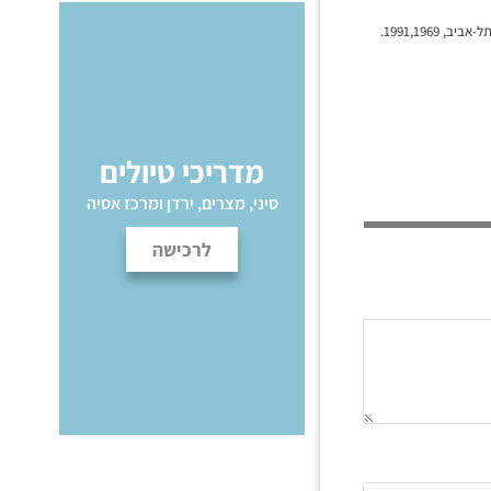
רוסתוילי שותא. עוטה עור הנמר מגרוזית: בוריס גפונוב. עורך ספרותי: א. שלונסקי. הוצאת ספרית הפועלים תל-אביב, 1991,1969.
מדריכי טיולים
סיני, מצרים, ירדן ומרכז אסיה
לרכישה