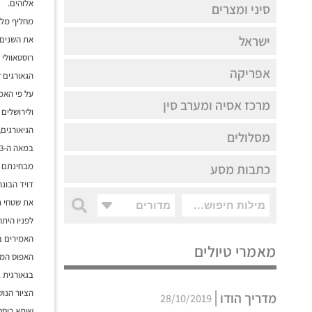
אלוהים.
סיני ומצרים
מחליף מלכ
ישראל
את השנים 
רוסטאוולי הק
אפריקה
הגאורגים 
על פי האמ
מרכז אסיה ומערב סין
ולירושלים 
הגיאורגים
מסלולים
במאה ה-3 או ה-4.
כתבות מסע
מבחינתם א
את שטחי ג
מדורים
לפניו הית
האמירים בט
מאמרי טיולים
האפוס המחו
בגאורגית 
הציור הנוש
מדריך הודו
28/10/2019
שותא רוסטא