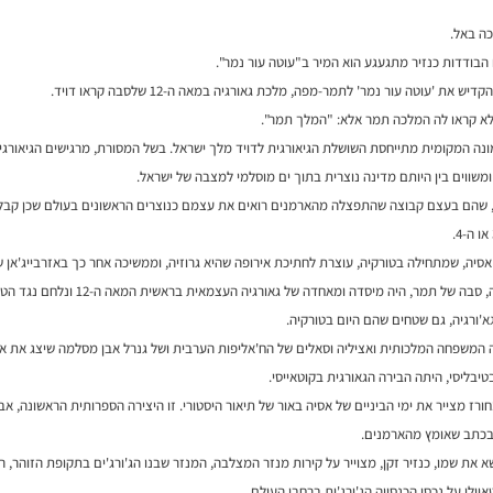
ה באל.
הבודדות כנזיר מתגעגע הוא המיר ב"עוטה עור נמר".
דיש את 'עוטה עור נמר' לתמר-מפה, מלכת גאורגיה במאה ה-12 שלסבה קראו דויד.
לא קראו לה המלכה תמר אלא: "המלך תמר".
ונה המקומית מתייחסת השושלת הגיאורגית לדויד מלך ישראל. בשל המסורת, מרגישים הגיאורג
ומשווים בין היותם מדינה נוצרית בתוך ים מוסלמי למצבה של ישראל.
, שהם בעצם קבוצה שהתפצלה מהארמנים רואים את עצמם כנוצרים הראשונים בעולם שכן קבלו 
סיה, שמתחילה בטורקיה, עוצרת לחתיכת אירופה שהיא גרוזיה, וממשיכה אחר כך באזרבייג'אן 
דויד הבונה, סבה של תמר, היה מיסדה ומאחדה ש
א'ורגיה, גם שטחים שהם היום בטורקיה.
ה המשפחה המלכותית ואציליה וסאלים של הח'אליפות הערבית ושל גנרל אבן מסלמה שיצג את אמ
יבליסי, היתה הבירה הגאורגית בקוטאייסי.
רז מצייר את ימי הביניים של אסיה באור של תיאור היסטורי. זו היצירה הספרותית הראשונה, א
בכתב שאומץ מהארמנים.
א את שמו, כנזיר זקן, מצוייר על קירות מנזר המצלבה, המנזר שבנו הג'ורג'ים בתקופת הזוהר, 
וולי על נכסי הכנסייה הג'ורג'ית ברחבי העולם.