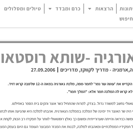
תונות
הרצאות
כרם ומבדד
טיולים ומסלולים
 נגיש (התפריט יפתח בחלונית פופ-אפ)
חיפוש
ורגיה -שותא רוסטאוו
ה,ארמניה - מדריך לקווקז
,
מדריכים
27.09.2006
קדיש את 'עוטה עור נמר' לתמר-מפה, מלכת גאורגיה במאה ה-12 שלסבה קראו דויד.
לא קראו לה המלכה תמר אלא: "המלך תמר".
אוולי נחשב למשורר גדול. בצדק. למרות שהתחיל כשר אוצר והקים בית הספר באחילטו.
לי היה שר האוצר ויד ימינה של המלכה בממלכה הגאורגית. אהבתו למלכה היא שהניעה אותו לכתו
שה כניראה והייתה שערורייתית ומשום כך נאלץ רוסטאוולי לוותר על תפקידו רב הכוח, לקחת אית
 תפקידיו הממלכתיים ומאהבתו למלכה, לבנות את המנזר המבוצר העומד גם היום בעמק המצלי