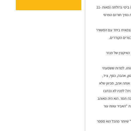
הוא בעיקרא משורר של ספר אחד – עוטה עור נמר מתאר את חייה של גאורגיה (גרוזיה על פי ההגיה הרוסית) בימי גדולתה (מאות 11-
ת נסיך חורזם הפרסי
עצמאית ביחד עם המשורר
צרים הקודרים.
יאון האיקונין של מנזר
בתי אותו. למרות ששמעתי
ן, אהבה, כסף, ציד,
אותה אהב, מכיוון שלא
ת? לפניו לא נכתבו
לכה תמר. הוא היה מאוהב
את "האביר עוטה עור
" שיותר מהכל הוא מספר