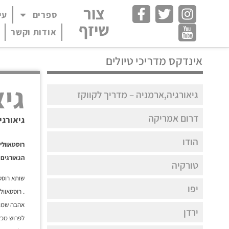
צור
ספרים
עי
פתח תפריט במצב
שיזף
אודות וקשר
אינדקס מדריכי טיולים
גיא
גיאורגיה,ארמניה – מדריך לקווקז
דרום אמריקה
גיאורגי
הודו
רוסטאוולי ה
הגאורגים 
טורקיה
שותא רוסט
יפו
. רוסטאוו
אהבה שמומ
ירדן
לפרוש מכל