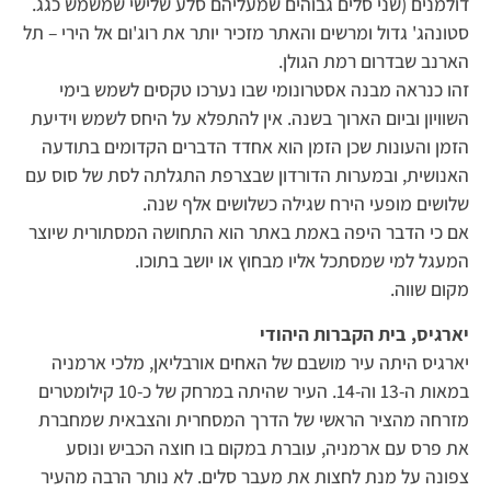
דולמנים (שני סלים גבוהים שמעליהם סלע שלישי שמשמש כגג.
סטונהג' גדול ומרשים והאתר מזכיר יותר את רוג'ום אל הירי – תל
הארנב שבדרום רמת הגולן.
זהו כנראה מבנה אסטרונומי שבו נערכו טקסים לשמש בימי
השוויון וביום הארוך בשנה. אין להתפלא על היחס לשמש וידיעת
הזמן והעונות שכן הזמן הוא אחדד הדברים הקדומים בתודעה
האנושית, ובמערות הדורדון שבצרפת התגלתה לסת של סוס עם
שלושים מופעי הירח שגילה כשלושים אלף שנה.
אם כי הדבר היפה באמת באתר הוא התחושה המסתורית שיוצר
המעגל למי שמסתכל אליו מבחוץ או יושב בתוכו.
מקום שווה.
יארגיס, בית הקברות היהודי
יארגיס היתה עיר מושבם של האחים אורבליאן, מלכי ארמניה
במאות ה-13 וה-14. העיר שהיתה במרחק של כ-10 קילומטרים
מזרחה מהציר הראשי של הדרך המסחרית והצבאית שמחברת
את פרס עם ארמניה, עוברת במקום בו חוצה הכביש ונוסע
צפונה על מנת לחצות את מעבר סלים. לא נותר הרבה מהעיר