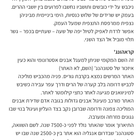
ניכבש על ידי כובשים ותושביו נחשבו לפרועים בין יושבי ההרים.
בעמק יש שרידים של שלוש כנסיות, הימי ביניימית מביניהן
נצפית ממרפסת התצפית שמעל העמק.
אפשר לרדת לאפיק לטיול יפה של שעה – שעתיים בכפר – גשר
תלוי מוביל אל הצד השני.
קראהונג'
זה השם המקומי שניתן למעגל אבנים אסטרונומי והוא כעין
איזכור של סטונהנג' (השם, לא האתר)
האתר המרשים נמצא בקרבת גוריס. פניה מהכביש מוליכה
לכביש דרומה בלב קערה של הרים ודרך עפר עבירה כשיבש
למיניוואנים מגיעה לאחר כחצי קילומטר לאתר.
האתר מורכב מעיגול אבנים גדולות בגובה אדם שדירת אבנים
המוליכה צפונה ודרומה שברובן נקב בצד העליון ועיגול בנוי שבו
גגונים מזרחה ומערבה.
התיארוך אומר שהאתר נולד לפני כ-7500 שנה. לשם השוואה,
סטונהנג' שבדרום אנגליה הוא אתר בין כ-2500 שנה שבו יש