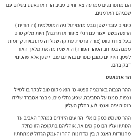
הם מתפרנסים ממרעה צאן וחיים סביב הר הארגאטס בשלום עם
שכניהם הארמנים.
כינויים עובדי שטן נובע מהמיתולוגיה המוסלמית (והיהודית )
הרואה בשטן ייצור עם רגלי ציפור או תרנגול) היות מליק טווס
בעל צורת טווס (צורה פרסית עתיקה שנולדה מתרבויות קדומות
ממנה במרחב הסהר הפורה) היא שמדמה את מלאך האור
לשטן. היזידים כמובן כופרים בהיותם עובדי שטן אלא שהכינוי
דבק בהם.
הר ארגאטס
ההר הגבוה בארמניה 4090 מ' הוא מקום טוב לבקר בו לטייל
וצפות ממנו על הסביבה. שפע נחלי מים, מבצר אמברד שלידו
כנסיה יפה ואגמי לוע בחלק העליון.
ההר משמש כמקום אליו הרועים היזידים במהלך האביב עד
הסתיו ועליו הם מקימים את אוהליהם בתקופה הזו כחלק
מהנוודות האנכית בין מדרונות ההר והעמק הגדול שמתחתיו