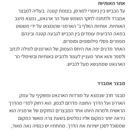
אתר האותיות
על הכביש בין גיומרי לפורסן, בצומת קטנה בעליה למבצר
אמברד ולתחנה לחקר השמש שעל הר ארגאט,, נמצא מיצב
האותיות. אותיות האלף ב' הארמני שהומצאו על ידי משטוט
במאה הרביעית עומדים בין הכביש לגבעה קטנה ובינהם
מפוזרים פסלי פילוסופים וסופרים.
האתר מדגים יפה את היחס העמוק של הארמנים למילה לכתב
ולספר והוא אתר מעניין לעצור ולהביט באותיות ובשיפולי הר
הארגאט שמתנשא מעל לכביש.
מבצר אמברד
מבצר חרב שנמצא על מורדות הארגאט ומשקיף על עמק
האררט ועל הדרך החוצה מדרום לצפון. הוא רחוק למדי מהדרך
הראשית ולמרות היותו אחד המבצרים החזקים של ארמניה הוא
ניראה יותר כמקום אליו נמלטים בשעת צרה מאשר כמקום
שמסוכל לסכן ישירות את הדרך. מתחתיו יש כנסיה נאה מאוד,