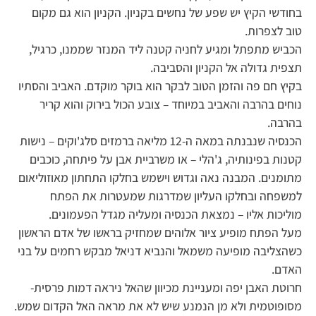
בחודשי הקיץ יש שפע של נחשים בקניון. הקניון הוא גם מקום
טוב לצפרות.
הכביש מתפתל ומגיע לחניה קטנה ליד המנזר שממנו, כרגיל,
תצפית גדולה אל הקניון והסביבה.
בקיץ חם פה והזמן הטוב לבקר הוא בוקר מוקדם. האביב והסתיו
נוחים בהרבה והאביב במיוחד – צובע הכול בירוק והוא קריר
בהרבה.
הכנסיה שנבנתה במאה ה-12 מליאה ברמזים סלג'וקים – נישות
קטנות בפינותיה, ג'הלי – או משרביית אבן על פיתחה, כוכבים
מתומנים. המבנה נאה וגדוש וישמש בחלקו התחתון מאוזוליאום
למשפחה ובחלקו העליון שמדרגות שמעטרות את הפתח
מוליכות אליו – נמצאת הכנסיה ומעליה מגדל הפעמונים.
מעל הפתח מופיע ציור אלוהים שמחזיק בראשו של אדם הראשון
כשהצליבה מופיעה משמאל והנביא דניאל מבקש רחמים על בני
האדם.
חרוטת האבן יפה ומעניינת מכיוון שהאל ניראה דמות פרסית-
מסופוטמית ולא מן הנמנע שיש לא את מראה האל הקדום שמש.