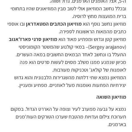
ה-5, אצל האומנים הארמנים. גדול ושווה.
ובכלל נחשב המוזיאון אולי לטוב מבין המוזיאונים שהיו בתחומי
ברית המועצות מחוץ לרוסיה.
מוזיאון נחשב נוסף הוא
מוזיאון הכתבים המטאדראן
ובו אוספי
כתבים מהמאות הראשונות לספירה.
מוזיאון קטן וגדוש ומפתיע מאוד הוא
מוזיאון סרגי פארז'אנוב
(Sergey arajanov)– במאי קולנוע שהמשטר הקומוניסטי
התעלל בו ונחשב לאחד הבמאים החשובים במאה העשרים.
מכיוון שנמנע ממנו משלב מסוים לעשות סרטים הוא פנה
לאומנות של קולאג' וטכניקות מעורבות.
המוזיאון נמצא שתי דלתות מהשגרירות הלבנונית והוא גדוש
יצירתיות הפתעות ואומנות מעל לאוזניים. מפתיע ומעניין.
מוזיאון השואה
נמצא על גבעה ממערב לעיר וצופה על האררט הגדול. במקום
תערוכת צילום ועדויות מהטבח שערכו הטורקים העות'מנים
בארמנים.