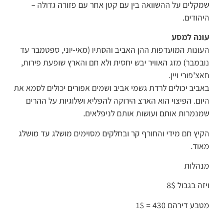
שמקלים על ההשוואה בין עם קטן אחר עם פזורה גדולה –
היהודים.
עונה למסע
העונות המועדפות ההן האביב והסתיו (מאי-יוני, ספטמבר עד
נובמבר) מזג האוויר יבש יחסית ולא חם והארץ שופעת פירות,
חאצ'פורי ויין.
באביב יכולים לרדת גשמי אביב ושמים אפורים יכולים לסמא את
היום. הפיצוי הוא הארצ הירוקה להפליא ושלוגיות על ההרים
שמנמרות אותם ועושות אותם לניפלאים.
הקיץ חם מידי והחורף קר ובחלקים מסוימים מושלג עד מושלג
מאוד.
מנהלות
ויזה בגבול 8$
מטבע דירהם 430 = 1$