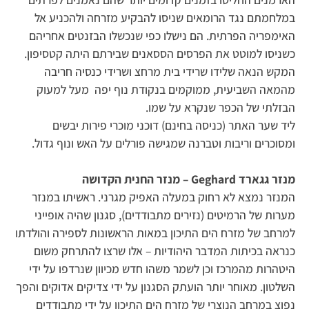
במלחמתם נגד הרומאים שניסו להבקיע מזרחה ולהכניע אל
האימפריה הפרתית. הם נישלו כפי שנכשלו הבזנטים אחריהם
כשניסו למוטט את הפרסים הססאנים שבירתם היתה קטסיפון.
המקש הנאה שלידו שרידי בית מרחצ ושרידי כנסיה חריבה
מהמאה השביעית, ממוקמים בנקודת נוף יפה מעל למעוק
הבזלתי של הכפר שנקרא על שמו.
ליד שער האתר (כניסה בחינם) דוכני מוכרי פירות יבשים
ומסוכרים וריבות וטברנה שמגישה פורלים על האש ונוף גדול.
מנזר גגארד Geghard – מנזר החנית הקדושה
המנזר נמצא לא רחוק במעלה האפיק מגרני. ראשיתו במנזר
מערות של הרמיטים (נזירים מתבודדים), סגנון שהיה אופייני
למרחב של מזרח הים התיכון במאות הראשונות לספירה והולדתו
כנראה בכיתות המדבר היהודיות – אלו שרצו להתרחק משום
היטהרות מהמרכז וכן לשמר משהו חדש מכיוון שנרדפו על ידי
השלטון. מאוחר יותר הועתק הסגנון על ידי צדיקים אדוקים והפך
נפוצ במרחב הנוצרי של מזרח הים התיכון על ידי מתבודדים