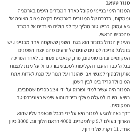
מנזר טטאב
המנזר הימי בניימי מקובל כאחד המנזרים היפים בארמניה
וממקום , כדרכם של המנזרים בארמנים בקצה מצוק הצופה אל
גיא עמוק. כביש טוב מוליך עד לפיתולים היורדים אל המנזר
מהכביש הראשי.
העיניין הגדול במנזר הוא בגת השמן ששוקמה אחד מבנייניו. יש
בו גלגל פריכה לסוגים שונים של זרעים מהם יוצרו השמנים
המקומיים ובהם סומסום, פרג, קנאביס ואחרים. לאחר הפריכה
בגלגל כבד הועברו הקליפות למכבש בורג גדול על מנת למצות
אותן ולבסוף למגשי אבן שהונחו על תנור על מנת לאדות אתת
המים ולהפריד בינו לבין השמן.
המנזר היה עשיר למדי ופורנס על ידי 234 כפרים שמסביבו.
בשיאו היו בו למעלה מאלף נזירים והוא שימש כאוניברסיטה
המקומית.
דרך נאה להגיע למנזר היא על ידי רכבל שנאמר עליו שהוא
הארוך בעולם 5.7 קילומטרים. 4000 דראם הלוך ווב. 3000 כיוון
אחד. 11 דקות של ריחוף.