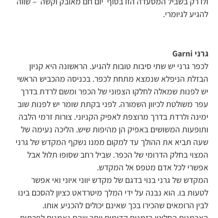
ולו רק בשביל המסעדה הזו בסוף יום חם מאובק וקשה – שווה
להגיע לגיומרי.
גרני Garni
לכפר גרני יש שתי סיבות טובות להגיע. הראשונה היא קניון
הבזלת הניפלא שנמצא מתחת לכפר. בכניסה מהכביש הראשי
יש לפנות שמאלה לחלקו הצפוני של הכפר ומשם לרדת בדרך
עפר משולטת לכיוון השמורה. לפני בקתת שומר יש לפנות שוב
ימינה ולרדת בדרך מרוצפת לאפיק הקניוני. צורות זרמי הלבה
ותופעות המשושים באפיק הן מהיפות שיש. הליכה נעימה של
שעה תביא את ההולך עד למקום ממנו נשקף המקדש של גרני
המצוי בחלק הדרומי של הכפר. שביל רחב שסופו תלול אבל
אפשרי לכל אדם מטפס אל המקדש.
המקדש של גרני בנוי בדגם של מקדש יווני איוני ואי אפשר
לטעות בו. הוא נבנה על ידי המלך מיטרדאט כציון להסכם בינו
לבין הרומאים שהכירו בכך שאינם יכולים להכניע אותו.
הארמנים החליטו בזמנים קדומים יותר שהם נאמנים לפרתים