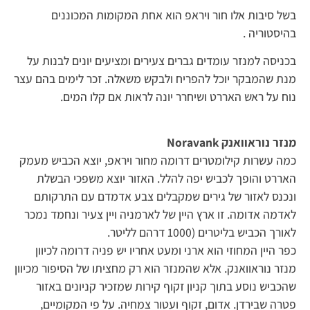
בשל סיבות אלו חור ויראפ הוא אחת המקומות המכוננים
בהיסטוריה .
בכניסה למנזר עומדים גברים צעירים ומציעים יונים לבנות על
מנת שהמבקר יוכל להפריח ולבקש משאלה. זכר לימים בהם עצר
נוח על ראש האררט ושיחרר יונה לראות אם קלו המים.
מנזר נוראוואנק Noravank
כמה עשרות קילומטרים דרומה מחור ויראפ, יוצא הכביש מעמק
האררט והופך לכביש יפה להלל. האזור יוצא משפכי הבשלת
ונכנס לאזור של גירים שמקבלים צבע אדמדם עם התרקותם
לאדמה אדומה. זו ארץ היין של לארמניה ויין צעיר ונחמד נמכר
לאורך הכביש בליטרים (1000 דרהם לליטר.
כפר היין המחוזי הוא ארני ומעט אחריו יש פניה דרומה לכיוון
מנזר נוראוואנק. אלא שהמנזר הוא רק מחציתו של הסיפור מכיוון
שהכביש נוסע בתוך קניון זקוף קירות שמזכיר קניונים באזור
פטרה שבירדן. אדום, זקוף ועטור צמחיה. על פי המקומיים,