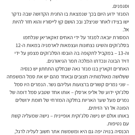
וסגפנים.
המנזר ידוע היום בכך שנמצאת בו החנית הקדושה שבה נדקר
ישו בצידו לאחר שניצלב ובכ הושם קץ לייסוריו והוא חזר להיות
אל.
המסורת יובאה למנזר על ידי האחים זאקאריאן שנלחמו
בסלג'וקים והשיגו נצחונות ועצמאות לארמניה במאות ה-12
וה-13 – במקביל לתקופה בה הובסו הסלג'וקים מצפון על ידי
דויד הבונה ונכדתו המלכה תמר הגיאורגים.
האחרים זקארין בנו מנזר נאה שבחלקו התחתון יש כנסיה
ששלושה מאולמותיה חצובים ובאחד מהם יש את סמל המשפחה
– שני נמרים קשורים ברצועות ועליהם נשר. הנמרים היו סמל
סלג'וקי ידוע של אליפ ארסלן – אותו אחד שטבע סמל דומה של
נמרים מעל שער האריות בחלקה המזרחי של חומת ירושלים
הפונה אל הר הזיתים.
באותו אולם יש נישה סלג'וקית אופיינית – נישה שמעליה קשת
עם נטיפות.
הכנסיה בנויה יפה גם היא ומשמשת אתר חשוב לעליה לרגל,