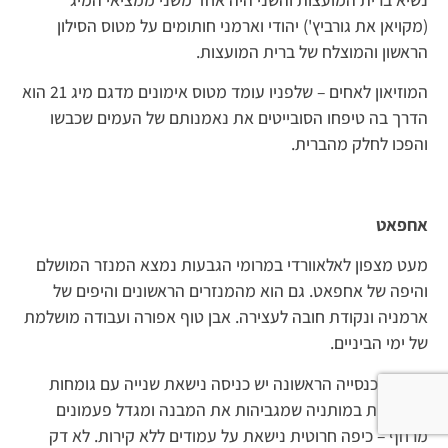
(מקויאן את גורביץ') יהודי וארמני חותומים על מטוס הסילון
הראשון והמוצלח של ברית המועצות.
המוזיאון לאחים – שלפניו עומד מטוס אימונים מדגם מיג 21 הוא
הדרך בה טיפחו הסובייטים את נאמנותם של העמים שכבשו
והפכו לחלק מהברית.
אחפאט
מעט מצפון לאלאוורדי במרומי הגבעות נמצא המנזר המושלם
והיפה של אחפאט. גם הוא מהמנזרים הראשונים והיפים של
ארמניה ונקודת חובה לעצירה. אבן טוף אפורה ועבודה מושלמת
של ימי הביניים.
מעבר לכנסייה הראשונה יש כניסה נישאת שנייה עם גומחות
סלג'וקיות במותניה שמגביהות את המבנה ומגדל פעמונים
מרחף – כיפה חרוטית נישאת על עמודים ללא קירות. לא דק