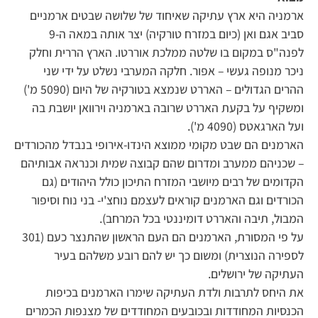
ארמניה היא ארץ עתיקה שאיחוד של שלושה שבטים ארמניים
סביב אגם ואן (כיום במזרח טורקיה) יצר אותה במאה ה-9
לפנה"ס במקום בו שלטה ממלכת אוררטו. הארץ הררית וחלק
ניכר מנופה געשי – אפור. חלקה המערבי נשלט על ידי שני
ההרים הגדולים – האררט שנמצא בטורקיה של היום (5090 מ')
ומשקיף על בקעת האררט שרובה בארמניה וירוואן יושבת בה
ועל הארגאטס (4090 מ').
הארמנים הם שבט מקומי ממוצא הינדו-אירופי בנבדל מהכורדים
– שכניהם ממערב ומדרום שהם קבוצה שמית וכנראה אבותיהם
הקדומים של רבים מיושבי המזרח התיכון כולל היהודים (גם
הכורדים וגם הארמנים קוראים לעצמם נוחצ'י- בני נוח וסיפור
המבול, תיבה והאררט דומיננטי בכל המרחב).
על פי המסורת, הארמנים הם העם הראשון שהתנצר כעם (301
לספירה הנוצרית) ומשום כך יש להם רובע משלהם בעיר
העתיקה של ירושלים.
את היחס לתרבות ולדת העתיקה שימרו הארמנים בכיפות
הכנסיות המחודדות ובכובעים המחודדים של מצנפות הכמרים