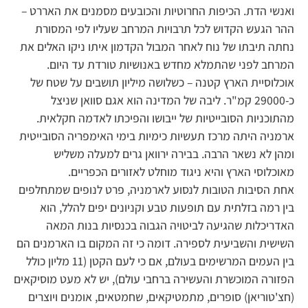
ואנשי הדת. הכיפות החרוטיות והכובעים מסמנים את האררט –
ההר הגעש הקדוש לכל תרבויות המרחב שעליו לפי המסורת
נחתה תיבתו של נוח לאחר המבול הקדמון איתו ניקו האלים את
המרחב לפני שהתמלא מחדש באנושיות טורדת עד היום.
אוכלוסיית הארץ קטנה – כשלושה מיליון תושבים על שטח של
כ-29000 קמ"ר. ליבה של המדינה הוא אגם סוואן שניצל
מהתוכניות הסובייטיות של ייבושו והפיכתו לאדמה חקלאית.
ארמניה היתה מרכז תעשיות כימיות בימי האימפריה הסובייטית
ומהן לא נשאר הרבה. בבירה ירוואן גרים למעלה משליש
מאוכלוסי הארץ והיא ניגוד מוחלט לאזורים הכפריים.
אחת הסיבות הטובות לנסוע לארמניה, פרט לנופים שמתחלפים
בין רמה בזלתית עם תופעות טבע וקניונים יפים להלל, הוא
האדריכלות שהגיעה לביטויה הגבוה בכנסיות בנות המאה
השישית והשביעית לספירה. דומה כי זה המקום בו הארמנים הם
בין העמים המרשימים בעולם, אם כי לעם הקטן (11 מליון כולל
הפזורה המוכשרת והעשירה ברחבי עולם), יש לא מעט מוסיקאים
(חצ'טוריאן) סופרים, מתמטיקאים, שחמטאים, אומנים ויוצרים