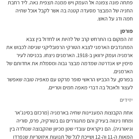
פתחה פונה צפונה אל העמק ויש ממנה תצפית נאה. ליד רחבת
החניה של המבצר מסעדה קטנה בה אשר לקבל אוכל שתיה
חמה ודג על האש.
פורסן
זה המקום בו התרחש קרב של להיות או לחדול בין צבא
המתנדבים הארמני לצבא הטורקי הרפובליקני שניסה לכבוש את
ארמניה ועמק ירוואן ב-1918. הארמנים ניצחו. בכניסה לעיר
מימין יש אנדרטה שמדמה מבצר גבוה ומסמלת את אחדותם של
הארמנים.
בפורסן, על הכביש הראשי סופר מרקט עם מאפיה טובה שאפשר
לעצור ולאכול בה דברי מאפה חמים וטריים.
יזידים
אחת הקבוצות המעניינות שחיה בארמניה (מרכזם בסינג'אר
ומחוז נינווה בעירק והם מתגוררים גם בטורקיה, פרס, סוריה
וגיאורגיה). הם ניקראים עובדי שטן מכיוון שהקבוצה שנולדה בין
המאות ה-11 וה-12 ושייכת לגל של תנועות איזוטריות שנפרדו