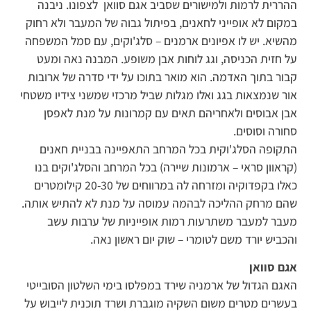
ההררית לרמות ולמישורים שסביב אגם סוואן לצפונו. ניבנה
במקום לא אופייני לחאנים, בפיתול גבוה של המעבר ולא רחוק
מהשיא. יש לו אפיונים ארמנים – סלג'וקים, עם סמל המשפחה
על חזית הכניסה, וגג לוחות אבן משופע. המבנה נאה ומעט
קבור בתוך האדמה. הוא מואר בתוכו על ידי סדרה של ארובות
אור שנמצאות בגג ואלו מגלות שביל מרכזי שמשני צידיו משטחי
אבן אבוסים ולאחריהם תאים עם קמרונות על מנת לאפסן
סחורה וסוסים.
התקופה הסלג'וקית בכל המרחב התאפיינה בבניית חאנים
(קראוון סראי – ארמונות שיירה) בכל המרחב והסלג'וקים בנו
כאלו בקפדוקיה ומזרחה לה במרווחים של 20-30 קילומטרים
שהם מרחק ההליכה לבהמה עמוסה על מנת לא להתיש אותה.
מעבר למעבר משתרעות רמות אופייניות של ערבות עשב
והכביש יורד משם לטומרי – שוק יום ראשון נאה.
אגם סוואן
האגם הגדול של ארמניה שירד במפלסו בימי השלטון הסובייטי
בעשרים מטרים משום השקיה מוגברת ושרד תוכנית לייבוש על