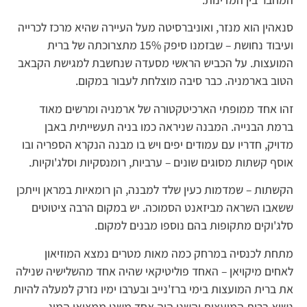
סנאהין הוא מנזר, ואוניברסיטה מעל העיירה שהיא מרכז לכרייה
ועיבוד נחושת – שבזמנו סיפק 15% מתצרוכתה של ברית
המועצות. על הכביש הראשי מסעדה שנחשבת למגישת הקבאב
הטוב בארמניה. כבר סיבה מוצלחת לעבור במקום.
זהו אחד ממופתי הארכיטקטורה של ארמניה ומרשים מאוד
ברמת הבנייה. המבנה שניראה כמו בניה תעשייתית באבן
מדויק, חדריו עם עמודים יפים ויש בו מבנה הנקרא הספריה ובו
אוסף קשתות מסוגים שונים – ערביות, רומנסקיות וסלג'וקיות.
הקשתות – שמדמות כעין שלד למבנה, הן רומאיות במראן וייתכן
ששאבו השראה מביזאנט הסמוכה. יש במקום הרבה ציטוטים
סלג'וקים מתקופות בהם נוספו מבנים למקום.
מתחת לכנסיה במרחק כמה מאות מטרים נמצא המוזיאון
לאחים מיקויאן – האחד פוליטיקאי שהיה אחד מהשלישיה שנילה
את ברית המועצות בימי ברז'נייב ובערבו ימיו נזרק למעלה להיות
נשיא ברית המועצות והשני היה אחד משני ממציאי המיג