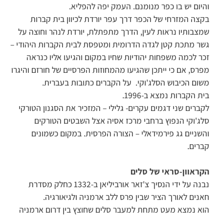
והיום יש בו כפר מנומנם. העמק יפה להפליא.
בקצה המזרחי של הכפר דרך עפר יורדת לכיוון בית קברות
שמצבותיו נראות לעין, הדרך מתפתלת, יורדת לנהר וחוצה על
גשר מתכת קטן לגדה הדרומית ומטפסת לבית הקברות היהודי –
זכר לכמה משפחות יהודיות שחיו במקום והגיעו אליו כנראה
מפרס, אם כי ייתכן שהגיעו מהמחוזות הפרסיים של חורזם והיגרו
משום הכיבוש הסלג'וקי. על הקברים כתובות בעברית.
בית הקברות נמצא ב-1996.
לקברים שני דגמים עקרים- גלילי – המזכיר את הסגנון הטורקי
סלג'וקי הנפוץ ברחבי מרכז אסיה אצל השבטים הטורקים
והשניים גג פירמידאלי – הצורה הפרסית. במקום כשמונים
קברים.
הקראוון-סראי של סלים
נבנה על ידי הנסיך צ'זאר אורביליאן ב-1332 כחלק מסדרת
חאנים לאורך הציר שבין פרס ללב ארמניה ולגיאורגיה.
הוא נמצא מעט מתחת למעבר סלים שחוצץ בין דרום ארמניה