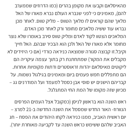
מהאיסלאם וקבעו את מקומן בהרים (כמו הדרוזים שממערב
להם), מאמינים כי לפני שנברא העולם נברא מאורו של האל
מלאך שהם קוראים לו מלאך הטווס – מליק טווס. לאחר מכן
נבראו עוד ששיה מלאכים מחומר ורק לאחר מכן האדם.
המלאכים הצטוו לקוד לאדם ומליק טווס סירב באומרו שלא נוצר
מחומר אלא מאורו של האל ולכן הוא הבכיר שבהם. האל חייך
וקיבל.זו קבוצה סגורה שמוצאה כניראה כורדי (אם כי היזידים לא
מקבלים את המקור) שמתחתנת רק בתוך עצמה עיקריה הם
ליקוטים מאיסלאם יהדות זראוסטרים ודתות מקומיות אחרות.
הם מתפללים חמש פעמים ביום ומאמינים בגילגול נשמות. על
קבריהם הישנים יש סוסי אבן כסמל למעמד ועל המודרנים גג –
מכיוון שזה מקומו של המת החי המתגלגל.
ראש השנה הוא בראשון לניסן (כמקובל אצל העמים הפרסים
הנוורוז- האור החדש שמסמל את השנה החדשה ב-21 למרצ –
יום ראשית האביב, ממנו כניראה לקחו היהודים את הפסח – חג
האביב שלהם ששימש כראש השנה עד לקביעה מאוחרת יותר).