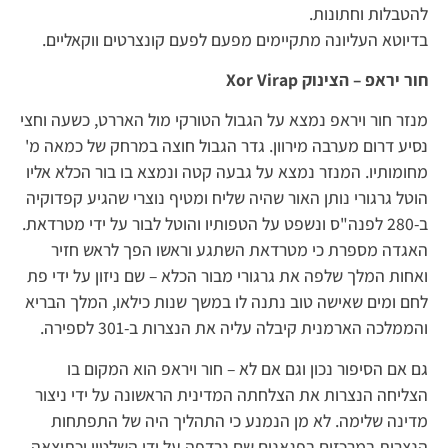
להטבלות וחתונות.
בדיוטא העליונה מתקיימים מפעם לפעם קונצרטים ווקאליים.
חור יראפ – הצינוק Xor Virap
מנזר חור ויראפ נמצא על הגבול הטורקי מול האררט, כשעה וחצי
נסיע דרום מערבה מירוון. גדר הגבול חוצה במרחק של כמאה מ'
מחומותיו. המנזר נמצא על גבעה קטה ונמצא בו בור הכלא אליו
הוטל גרגורי נותן האור שהיה שליח ומטיף נוצרי שהגיע קפדוקיה
ב-280 לפנה"ס ונשפט על הטפותיו והוטל לבור על ידי מטרדאת.
האגדה מספרת כי מטרדאת השתגע וראשו הפך לראש חזיר
ואחות המלך שלפה את גרגורי מבור הכלא – שם ניזון על ידי פת
לחם ומים שאישה טוב נתנה לו במשך שנות כילאו, המלך הבריא
והממלכה הארמנית קיבלה עליה את הנצרות ב-301 לספירה.
גם אם הסיפור נכון וגם אם לא – חור ויראפ הוא המקום בו
הצליחה הנצרות את הצלחתה המדינית הראשונה על ידי ניצור
מדינה שלימה. לא מן הנמנע כי התהליך היה של התפתחות
הנצרות במרכזים בפגאנים שם נרדפה על ידי השלטון וכתוצאה