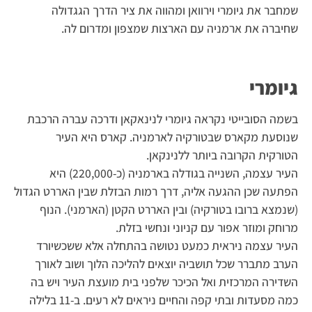
שמחבר את גיומרי וירוואן ומהווה את ציר הדרך הגגדולה
שחיברה את ארמניה עם הארצות שמצפון ומדרום לה.
גיומרי
בשמה הסובייטי נקראה גיומרי לנינאקאן ודרכה עברה הרכבת
שנוסעת מקארס שבטורקיה לארמניה. קארס היא העיר
הטורקית הקרובה ביותר ללנינקאן.
העיר עצמה, השנייה בגודלה בארמניה (כ-220,000) היא
הפתעה שכן ההגעה אליה, דרך רמות הבזלת שבין האררט הגדול
(שנמצא ברובו בטורקיה) ובין האררט הקטן (הארמני). הנוף
מרוחק ומוזר אפור עם קניוני ונחשי בזלת.
העיר עצמה ניראית כמעט נטושה בהתחלה אלא ששכשיורד
הערב מתברר שכל תושביה יוצאים להליכה הלוך ושוב לאורך
השדירה המרכזית ואל הכיכר שלפני בית מועצת העיר ויש בה
כמה מסעדות ובתי קפה והחיים ניראים לא רעים. ב-11 בלילה