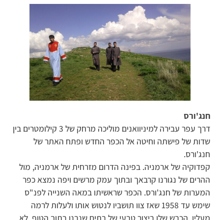
חנג'ורס
דרך עפר עבירה למיניוואנים מוליכה מרחק של 3 קילומטרים בין
שדות של פישתה וחיטה אל הכפר החדש ופתח האתר של
חנג'ורס.
קפדוקיה של ארמניה. בפינה הדרום מזרחית של ארמניה, מול
ההרים של נגורנו קרבאך ובתוך עמק מרשים ויפה נמצא כפר
המערות של חנג'ורס. הכפר שראשיתו במאה השנייה לפנ"ס
שימש עד 1958 שאז צוו תושביו לנטוש אותו ולעלות לרמה
מעליו. הכבש שלו ביצור טבעי של בתים שנבנו בתוך הטוף, לא