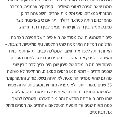
ממנו יצאה הגירה לאזורי השולים – קפדוקיה ארמניה, המדבר
המזרחי במצרים, סיני ומקומות אחרים. השפעתה רחוק
מהמרכזים היתה כניראה גדולה יותר אם כי בארמניה נוצר
מאבק ממשי בין השלטון שהיה פגאני לבין הדת החדשה.
סיפור השתגעותו של מטרדאת הוא סיפור של הפיכת חצר בה
החליטה המדינה הארמנית שתי החלטות גיאופוליטיות חשובות –
האחת היתה ללכד את תושבי הממלכה סביב דת אחת מרכזית
והשניה – לפרק את הקשר רב השנים עם פרס ולפנות מערבה.
הימור שהיתה בו מידה של סיכון שכן היה צריך לבחור בין שני
שכנים חזרים – רומאים או פרסים ססאנים. ההחלטה לא פשוטה
מה גם שהאימפריה הרומאית לא היתה בשיא כוחה, והתפרקותה
35 שנים מאוחר יותר, לאימפריה מזרחית ומערבית, היתה צפויה.
אלא שהמהתפרקות נולדה האימפריה הביזאנטית שהחליטה
שהנצרות היא דתה החדשה וההימור הארמני השתלם למשך
כמה מאות שנים עד הופעת האיסלאם שהחריב את הפרים ודחק
את הביזנטים.