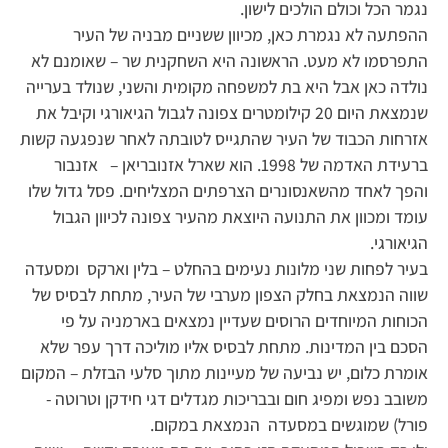
נגמר הכל וכולם הולכים לישון.
ההפתעה לא נגמרת כאן, מכיוון ששניים מבניה של העיר
התפרסמו לא מעט. הראשונה היא השחקנית שר – שאומנם לא
נולדה כאן אבל היא בת למשפחה מקומית והשני, שנולד בערייה
שנמצאת היום 20 קילומטרים צפונה לגבול הגיאורגי וקיבל את
אזרחות הכבוד של העיר שהתגייס לטובתה לאחר שנפגעה קשות
ברעידת האדמה של 1998. הוא שארל אזנובריאן – אזנבור
והפך לאחד מהשאנסונרים הצרפתים המצליחים. פסל גדול שלו
עומד ומכוון את התנועה היוצאת מהעיר צפונה לכיוון הגבול
הגיאורגי.
בעיר לפחות שני מלונות נעימים בהחלט – בלין וארקס ומסעדה
שווה הנמצאת בחלק הצפון מערבי של העיר, מתחת לבסיס של
הכוחות המיוחדים הרוסים שעדיין נמצאים בארמניה על פי
הסכם בין המדינות. מתחת לבסיס אליו מוליכה דרך עפר שלא
אומרת כלום, יש נביעה של מעיינות מתוך סלעי הבזלת – המקום
משובב נפש ומפיג חום ובבריכות מגדלים דגי חידקן וטרוטה -
פורל) שמוגשים במסעדה הנמצאת במקום.