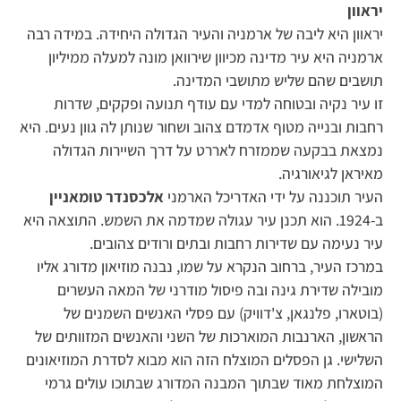
יראוון
יראוון היא ליבה של ארמניה והעיר הגדולה היחידה. במידה רבה
ארמניה היא עיר מדינה מכיוון שירוואן מונה למעלה ממיליון
תושבים שהם שליש מתושבי המדינה.
זו עיר נקיה ובטוחה למדי עם עודף תנועה ופקקים, שדרות
רחבות ובנייה מטוף אדמדם צהוב ושחור שנותן לה גוון נעים. היא
נמצאת בבקעה שממזרח לאררט על דרך השיירות הגדולה
מאיראן לגיאורגיה.
העיר תוכננה על ידי האדריכל הארמני
אלכסנדר טומאניין
ב-1924. הוא תכנן עיר עגולה שמדמה את השמש. התוצאה היא
עיר נעימה עם שדירות רחבות ובתים ורודים צהובים.
במרכז העיר, ברחוב הנקרא על שמו, נבנה מוזיאון מדורג אליו
מובילה שדירת גינה ובה פיסול מודרני של המאה העשרים
(בוטארו, פלנגאן, צ'דוויק) עם פסלי האנשים השמנים של
הראשון, הארנבות המוארכות של השני והאנשים המזוותים של
השלישי. גן הפסלים המוצלח הזה הוא מבוא לסדרת המוזיאונים
המוצלחת מאוד שבתוך המבנה המדורג שבתוכו עולים גרמי