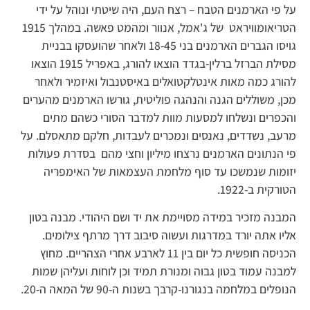
על פי הארמנים הטבח – רצח העם, היה שיטתי ונוהל על ידי
הטריאומוויראט של ג'אמל, אנוור ומהמט פאשה. במהלך 1915
גויסו הגברים הארמנים בני 18-45 ולאחר שהועסקו בבניית
מסילת הברזל ברלין-בגדד הוצאו להורג, באפריל 1915 הוצאו
להורג כמה מאות אינטלקטואלים באיסטנבול ואיזמיר ולאחר
מכן, משוללים הגנה והנהגה פוליטית, גורשו הארמנים מהערים
והכפרים ונשלחו למסעות מוות למדבר הסורי כשהם מתים
מרעב, נשדדים, נאנסים ונמכרים לעבדות, חלקם מתאסלם. על
פי הנתונים הארמנים נרצחו מיליון וחצי מהם בסדרת פעולות
יזומות שנמשכו עד סוף מלחמת העצמאות של האימפריה
הטורקית ב-1922.
המבנה מזכיר במידה מסויימת את יד ושם היהודי. מבנה בטון
אליו אתה יורד במדרגות ועשוה סיבוב דרך מרתף צילומים.
הכניסה חופשית כל יום בין 11 לארבע אחרי הצהריים. מחוץ
למבנה עמוד בטון גבוה ומנורת תמיד וכן לוחות ועליהן שמות
הנופלים במלחמה בנגורנו-קרבך בשנות ה-90 של המאה ה-20.